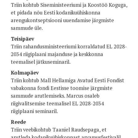
Triin kohtub Siseministeeriumi ja Koostöö Koguga,
et pidada nõu Eesti kodanikuühiskonna
arengukontseptsiooni uuendamise järgmiste
sammude üle.
Teisipäev
Triin rahandusministeeriumi korraldatud EL 2028-
2034 riigiplaani majanduse ja keskkonna
teemalisel jätkuseminaril.
Kolmapäev
Triin kohtub Mall Hellamiga Avatud Eesti Fondist
vabakonna fondi Eestisse toomise järgmiste
sammude arutlemiseks. Marcus osaleb
riigivalitsemise teemalisel EL 2028-2034
riigiplaani seminaril.
Reede
Triin veebikohtub Taaniel Raudsepaga, et
arutleda kodanikuühiskonnast arvamusfestivalil.