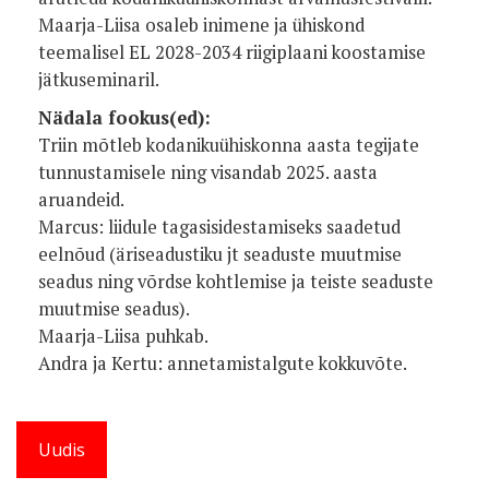
Maarja-Liisa osaleb inimene ja ühiskond
teemalisel EL 2028-2034 riigiplaani koostamise
jätkuseminaril.
Nädala fookus(ed):
Triin mõtleb kodanikuühiskonna aasta tegijate
tunnustamisele ning visandab 2025. aasta
aruandeid.
Marcus: liidule tagasisidestamiseks saadetud
eelnõud (äriseadustiku jt seaduste muutmise
seadus ning võrdse kohtlemise ja teiste seaduste
muutmise seadus).
Maarja-Liisa puhkab.
Andra ja Kertu: annetamistalgute kokkuvõte.
Uudis