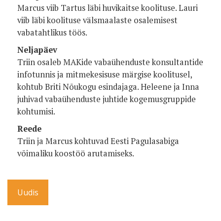
Marcus viib Tartus läbi huvikaitse koolituse. Lauri
viib läbi koolituse välsmaalaste osalemisest
vabatahtlikus töös.
Neljapäev
Triin osaleb MAKide vabaühenduste konsultantide
infotunnis ja mitmekesisuse märgise koolitusel,
kohtub Briti Nõukogu esindajaga. Heleene ja Inna
juhivad vabaühenduste juhtide kogemusgruppide
kohtumisi.
Reede
Triin ja Marcus kohtuvad Eesti Pagulasabiga
võimaliku koostöö arutamiseks.
Uudis