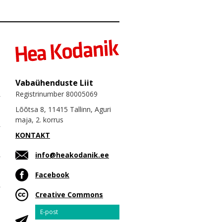
Vabaühenduste Liit
Registrinumber 80005069
Lõõtsa 8, 11415 Tallinn, Aguri
maja, 2. korrus
KONTAKT
info@heakodanik.ee
Facebook
Creative Commons
Email