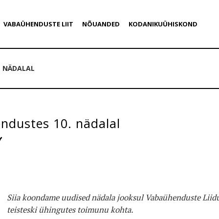
VABAÜHENDUSTE LIIT
NÕUANDED
KODANIKUÜHISKOND
. NÄDALAL
ndustes 10. nädalal
Siia koondame uudised nädala jooksul Vabaühenduste Liidu
teisteski ühingutes toimunu kohta.