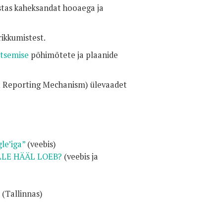
stas kaheksandat hooaega ja
rikkumistest.
itsemise
põhimõtete ja plaanide
t Reporting Mechanism) ülevaadet
le’iga”
(veebis)
LE HÄÄL LOEB?
(veebis ja
(Tallinnas)