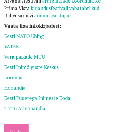
Arvamusfestivali
arutelualade koordinaator
Prima Vista
kirjandusfestivali vabatahtlikud
Rahvusarhiivi
andmesisestajad
Vaata lisa infokirjadest:
Eesti NATO Ühing
VATEK
Varjupaikade MTÜ
Eesti Inimõiguste Keskus
Loomus
Hooandja
Eesti Puuetega Inimeste Koda
Tartu Ärinõuandla
Uudis