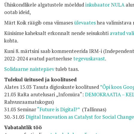
Ühiskondlikele algatustele mõeldud
inkubaator NULA
alu
ootab ideid,
Märt Koik räägib oma viimases
ülevaates
hea valimistava 
Küsisime kaheksalt erkonnalt nende seisukohti
avatud val
kohta.
Kuni 8. märtsini saab kommenteerida IRM-i (Independen
2022-2024 avatud partnerluse
tegevuskavast
.
Solidaarne naistepäev
tuleb taas.
Tulekul üritused ja koolitused
Alates 15.03 Tasuta digioskuste koolitused
”Õpi koos Goog
21.03 RaRa arutelusari „Infomüra“:
DEMOKRAATIA – KEL
Rahvusraamatukogus)
31.03 Seminar
“Future is Digital?”
(Tallinnas)
30.-31.05
Digital Innovation as Catalyst for Social Change
Vabatahtlik töö