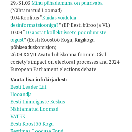
29.-31.03
Minu pühademuna on puurivaba
(Nähtamatud Loomad)
9.04 Koolitus “
Kuidas võidelda
desinformatsiooniga?
” (EP Eesti büroo ja VL)
10.04 “
10 aastat kollektiivsete pöördumiste
õigust
” (Eesti Koostöö Kogu, Riigikogu
põhiseaduskomisjon)
26.04 XXVII Avatud ühiskonna foorum. Civil
cociety’s impact on electoral processes and 2024
European Parliament elections debate
Vaata lisa infokirjadest:
Eesti Leader Liit
Hooandja
Eesti Inimõiguste Keskus
Nähtamatud Loomad
VATEK
Eesti Koostöö Kogu
Eestimaa Looduse Fond