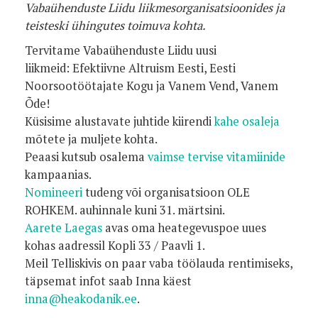
Vabaühenduste Liidu liikmesorganisatsioonides ja
teisteski ühingutes toimuva kohta.
Tervitame Vabaühenduste Liidu uusi
liikmeid: Efektiivne Altruism Eesti, Eesti
Noorsootöötajate Kogu ja Vanem Vend, Vanem
Õde!
Küsisime alustavate juhtide kiirendi
kahe osaleja
mõtete ja muljete kohta.
Peaasi kutsub osalema
vaimse tervise vitamiinide
kampaanias.
Nomineeri
tudeng või organisatsioon OLE
ROHKEM. auhinnale kuni 31. märtsini.
Aarete Laegas
avas oma heategevuspoe uues
kohas aadressil Kopli 33 / Paavli 1.
Meil Telliskivis on paar vaba töölauda rentimiseks,
täpsemat infot saab Inna käest
inna@heakodanik.ee
.