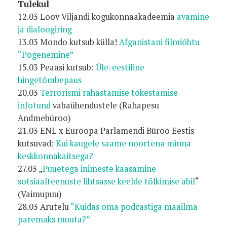
Tulekul
12.03 Loov Viljandi kogukonnaakadeemia
avamine
ja dialoogiring
13.03 Mondo kutsub külla!
Afganistani filmiõhtu
“Põgenemine”
15.03 Peaasi kutsub:
Üle-eestiline
hingetõmbepaus
20.03
Terrorismi rahastamise tõkestamise
infotund
vabaühendustele (Rahapesu
Andmebüroo)
21.03 ENL x Euroopa Parlamendi Büroo Eestis
kutsuvad:
Kui kaugele saame noortena minna
keskkonnakaitsega?
27.03 „
Puuetega inimeste kaasamine
sotsiaalteenuste lihtsasse keelde tõlkimise abil
“
(Vaimupuu)
28.03 Arutelu
“Kuidas oma podcastiga maailma
paremaks muuta?”