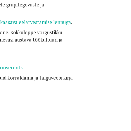
ele grupitegevuste ja
a
kaasava eelarvestamise lennuga
.
one. Kokkuleppe võrgustikku
nevusi austava töökultuuri ja
konverents
.
uid korraldama ja talguveebi kirja