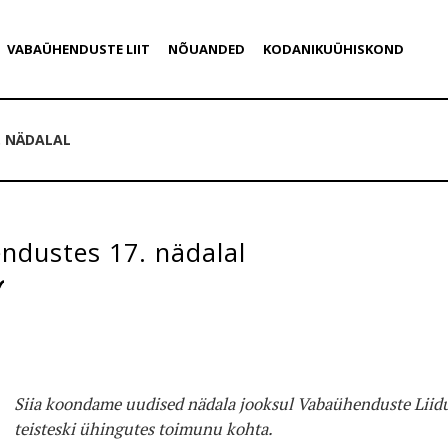
VABAÜHENDUSTE LIIT
NÕUANDED
KODANIKUÜHISKOND
. NÄDALAL
ndustes 17. nädalal
Siia koondame uudised nädala jooksul Vabaühenduste Liidu
teisteski ühingutes toimunu kohta.