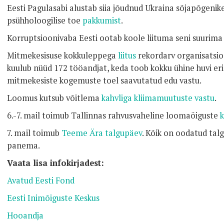
Eesti Pagulasabi alustab siia jõudnud Ukraina sõjapõgenik
psühholoogilise toe
pakkumist
.
Korruptsioonivaba Eesti ootab koole liituma seni suurim
Mitmekesisuse kokkuleppega
liitus
rekordarv organisatsio
kuulub nüüd 172 tööandjat, keda toob kokku ühine huvi eri
mitmekesiste kogemuste toel saavutatud edu vastu.
Loomus kutsub võitlema
kahvliga kliimamuutuste vastu
.
6.-7. mail toimub Tallinnas rahvusvaheline loomaõiguste
7. mail toimub
Teeme Ära talgupäev
. Kõik on oodatud talg
panema.
Vaata lisa infokirjadest:
Avatud Eesti Fond
Eesti Inimõiguste Keskus
Hooandja