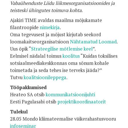
Vabaühenduste Liidu liikmesorganisatsioonides ja
teisteski ühingutes toimuva kohta.
Ajakiri TIME avaldas maailma mõjukamate
filantroopide
nimekirja
.
Oma tegevusest ja mõjust kirjutab seekord
loomakaitseorganisatsioon
Nähtamatud Loomad
.
Uus õpik “
Strateegilise mõtlemise keel
”.
Eelmisel nädalal toimus
koolitus
“Kuidas toksilises
sotsiaalmeediakeskkonnas oma sõnum kohale
toimetada ja seda tehes ise terveks jääda?”
Tutvu
koalitsioonileppe
ga
.
Tööpakkumised
Heateo SA otsib
kommunikatsioonijuhti
Eesti Pagulasabi otsib
projektikoordinaatorit
Tulekul
28.05 Mondo kliimateemalise väikerahastusvooru
infoseminar