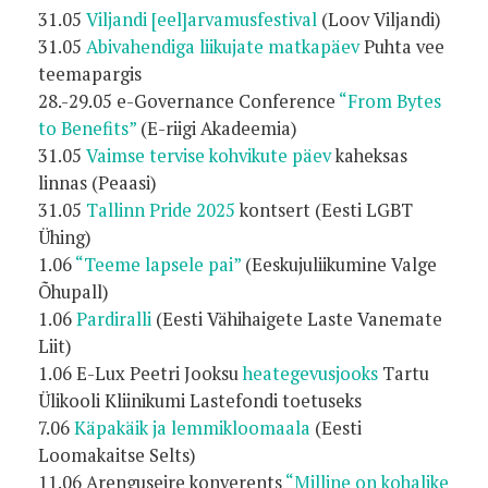
31.05
Viljandi [eel]arvamusfestival
(Loov Viljandi)
31.05
Abivahendiga liikujate matkapäev
Puhta vee
teemapargis
28.-29.05 e-Governance Conference
“From Bytes
to Benefits”
(E-riigi Akadeemia)
31.05
Vaimse tervise kohvikute päev
kaheksas
linnas (Peaasi)
31.05
Tallinn Pride 2025
kontsert (Eesti LGBT
Ühing)
1.06
“Teeme lapsele pai”
(Eeskujuliikumine Valge
Õhupall)
1.06
Pardiralli
(Eesti Vähihaigete Laste Vanemate
Liit)
1.06 E-Lux Peetri Jooksu
heategevusjooks
Tartu
Ülikooli Kliinikumi Lastefondi toetuseks
7.06
Käpakäik ja lemmikloomaala
(Eesti
Loomakaitse Selts)
11.06 Arenguseire konverents
“Milline on kohalike