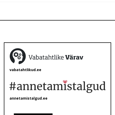
vabatahtlikud.ee
annetamistalgud.ee