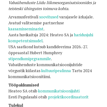
Vabaühenduste Liidu liikmesorganisatsioonides ja
teisteski ühingutes toimuva kohta.
Arvamusfestivali
soovitused
varajasele ärkajale.
Avatud valitsemise partnerluse
kaasamisseminarist
.
Aasta huvikaitsja 2024: Heateo SA ja
haridusjuhi
kompetentsimudel
.
USA saatkond kutsub kandideerima 2026.-27.
õppeaastal Hubert Humphrey
stipendiumiprgrammile
.
Vabaühenduste kommunikatsioonijuhtide
võrgustik külastas
kultuuripealinna
Tartu 2024
kommunikatsioonitiimi.
Tööpakkumised
Heateo SA otsib
kommunikatsioonijuhti
Eesti Pagulasabi otsib
projektikoordinaatorit
Tulekul