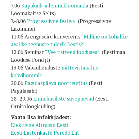
7.06
Käpakäik ja lemmikloomaala
(Eesti
Loomakaitse Selts)
7.-8.06
Progressiivne festival
(Progressiivne
Liikumine)
11.06 Arenguseire konverents
“Milline on kohalike
avalike teenuste tulevik Eestis?”
12.06 Seminar
“Vee ristteed looduses”
(Eestimaa
Looduse Fond jt)
13.06 Vabaühenduste
mittevirtuaalne
kohvihommik
20.06
Pagulaspäeva noorteüritus
(Eesti
Pagulasabi)
28.-29.06
Linnuhuviliste suvepäevad
(Eesti
Ornitoloogiaühing)
Vaata lisa infokirjadest:
Efektiivne Altruism Eesti
Eesti Lasterikaste Perede Liit