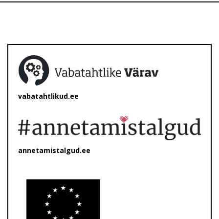
vabatahtlikud.ee
annetamistalgud.ee