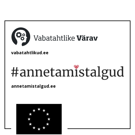
vabatahtlikud.ee
annetamistalgud.ee