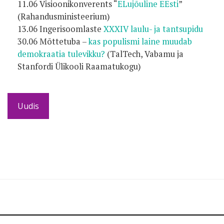
11.06 Visioonikonverents “
ELujõuline EEsti
”
(Rahandusministeerium)
13.06 Ingerisoomlaste
XXXIV laulu- ja tantsupidu
30.06 Mõttetuba –
kas populismi laine muudab
demokraatia tulevikku?
(TalTech, Vabamu ja
Stanfordi Ülikooli Raamatukogu)
Uudis