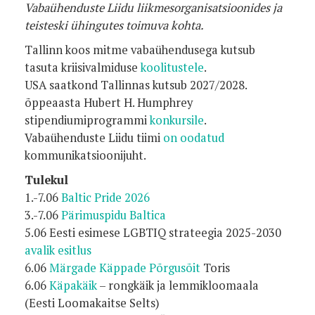
Vabaühenduste Liidu liikmesorganisatsioonides ja
teisteski ühingutes toimuva kohta.
Tallinn koos mitme vabaühendusega kutsub
tasuta kriisivalmiduse
koolitustele
.
USA saatkond Tallinnas kutsub 2027/2028.
õppeaasta Hubert H. Humphrey
stipendiumiprogrammi
konkursile
.
Vabaühenduste Liidu tiimi
on oodatud
kommunikatsioonijuht.
Tulekul
1.-7.06
Baltic Pride 2026
3.-7.06
Pärimuspidu Baltica
5.06 Eesti esimese LGBTIQ strateegia 2025-2030
avalik esitlus
6.06
Märgade Käppade Põrgusõit
Toris
6.06
Käpakäik
– rongkäik ja lemmikloomaala
(Eesti Loomakaitse Selts)