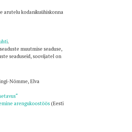
use arutelu kodanikuühiskonna
uhti
.
te seaduste muutmise seaduse,
ste seaduseid, soovijatel on
lingi-Nõmme, Elva
äsetavus“
nemine arengukoostöös
(Eesti