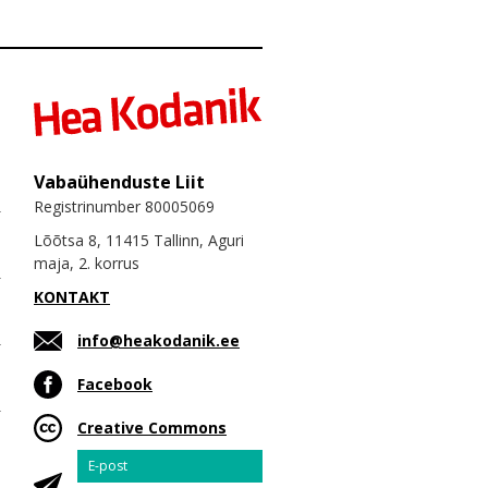
Vabaühenduste Liit
Registrinumber 80005069
Lõõtsa 8, 11415 Tallinn, Aguri
maja, 2. korrus
KONTAKT
info@heakodanik.ee
Facebook
Creative Commons
Email