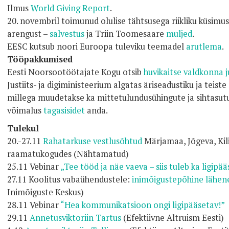
Ilmus
World Giving Report
.
20. novembril toimunud olulise tähtsusega riikliku küsim
arengust –
salvestus
ja Triin Toomesaare
muljed
.
EESC kutsub noori Euroopa tuleviku teemadel
arutlema
.
Tööpakkumised
Eesti Noorsootöötajate Kogu otsib
huvikaitse valdkonna j
Justiits- ja digiministeerium algatas äriseadustiku ja teis
millega muudetakse ka mittetulundusühingute ja sihtasutu
võimalus
tagasisidet
anda.
Tulekul
20.-27.11
Rahatarkuse vestlusõhtud
Märjamaa, Jõgeva, Ki
raamatukogudes (Nähtamatud)
25.11 Vebinar
„Tee tööd ja näe vaeva – siis tuleb ka ligipä
27.11 Koolitus vabaühendustele:
inimõigustepõhine lähe
Inimõiguste Keskus)
28.11 Vebinar
“Hea kommunikatsioon ongi ligipääsetav!”
29.11
Annetusviktoriin Tartus
(Efektiivne Altruism Eesti)