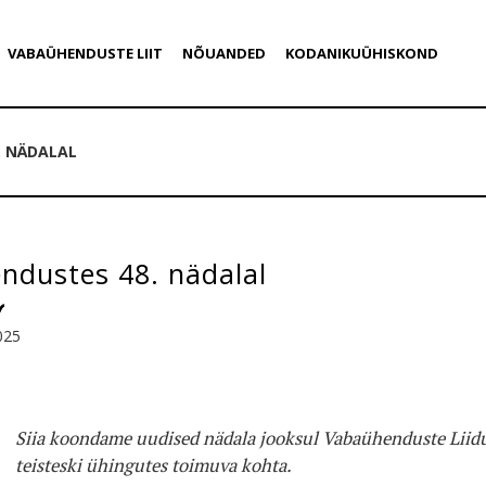
VABAÜHENDUSTE LIIT
NÕUANDED
KODANIKUÜHISKOND
. NÄDALAL
ndustes 48. nädalal
025
Siia koondame uudised nädala jooksul Vabaühenduste Liidu
teisteski ühingutes toimuva kohta.