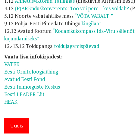
1.12
Annetusviktoriin Tallinnas
(Efektiivne Altruism Eesti
4.12
(P)AREnduskonverents: Töö või pere – kes võidab?
(P
5.12 Noorte vabatahtlike mess
“VÕTA VABALT!”
9.12 Põhja-Eesti Pimedate Ühingu
kingilaat
12.12 Avatud foorum
“Kodanikukompass Ida-Viru säilenõtk
kujundamiseks”
12.-13.12 Toidupanga
toidujagamispäevad
Vaata lisa infokirjadest:
VATEK
Eesti Ornitoloogiaühing
Avatud Eesti Fond
Eesti Inimõiguste Keskus
Eesti LEADER Liit
HEAK
Uudis