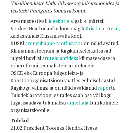
Vabaühenduste Liidu liikmesorganisatsioonides ja
teisteski ühingutes toimuva kohta.
Arvamusfestivali
ideekorje
algab 4. märtsil.
Värskes Hea kodaniku loos räägib
Kristiina Treial
,
kuidas sündis Kiusamisvaba kool.
KÜSKi
arenguhüppe taotlusvoor
on nüüd avatud.
Kliimaministeerium ja Riigikantselei kutsuvad
julgeid huvilisi
arutelujuhtideks
kliimaseaduse ja
rohereformi teemalistele aruteludele.
OSCE ehk Euroopa Julgeoleku- ja
Koostööorganisatsioon vaatles eelmisel aastal
Riigikogu valimisi ja on nüüd avaldanud
raporti
.
Tuludeklaratsiooni esitades saab osa või kogu
tagasisaadava tulumaksu
annetada
kuni kolmele
organisatsioonile.
Tulekul
21.02 President Toomas Hendrik Ilvese