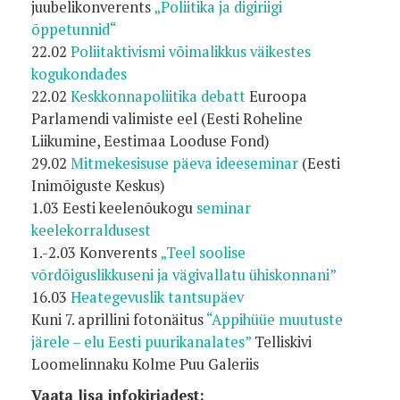
juubelikonverents
„Poliitika ja digiriigi
õppetunnid“
22.02
Poliitaktivismi võimalikkus väikestes
kogukondades
22.02
Keskkonnapoliitika debatt
Euroopa
Parlamendi valimiste eel (Eesti Roheline
Liikumine, Eestimaa Looduse Fond)
29.02
Mitmekesisuse päeva ideeseminar
(Eesti
Inimõiguste Keskus)
1.03 Eesti keelenõukogu
seminar
keelekorraldusest
1.-2.03 Konverents
„Teel soolise
võrdõiguslikkuseni ja vägivallatu ühiskonnani”
16.03
Heategevuslik tantsupäev
Kuni 7. aprillini fotonäitus
“Appihüüe muutuste
järele – elu Eesti puurikanalates”
Telliskivi
Loomelinnaku Kolme Puu Galeriis
Vaata lisa infokirjadest: