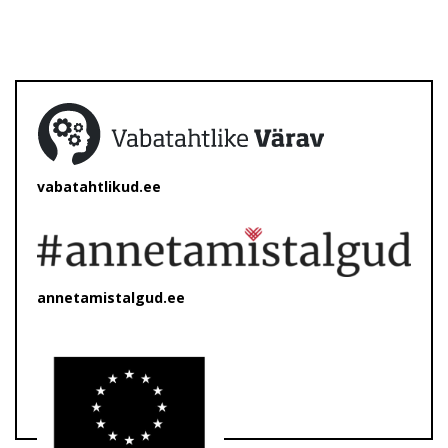
vabatahtlikud.ee
annetamistalgud.ee