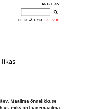
ENG
EST
RUS
JUURDEPÄÄSETAVUS
UUDISKIRI
likas
 päev. Maailma õnnelikkuse
õhjus, miks on läänemaailma