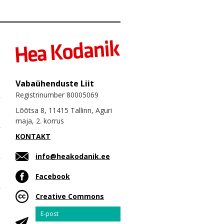
Vabaühenduste Liit
Registrinumber 80005069
Lõõtsa 8, 11415 Tallinn, Aguri
maja, 2. korrus
KONTAKT
info@heakodanik.ee
Facebook
Creative Commons
Email