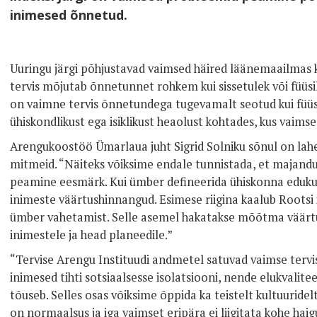
inimesed õnnetud.
Uuringu järgi põhjustavad vaimsed häired läänemaailmas
tervis mõjutab õnnetunnet rohkem kui sissetulek või füüs
on vaimne tervis õnnetundega tugevamalt seotud kui füüsil
ühiskondlikust ega isiklikust heaolust kohtades, kus vaims
Arengukoostöö Ümarlaua juht Sigrid Solniku sõnul on lah
mitmeid. “Näiteks võiksime endale tunnistada, et majandusk
peamine eesmärk. Kui ümber defineerida ühiskonna eduk
inimeste väärtushinnangud. Esimese riigina kaalub Roots
ümber vahetamist. Selle asemel hakatakse mõõtma väärtus
inimestele ja head planeedile.”
“Tervise Arengu Instituudi andmetel satuvad vaimse tervi
inimesed tihti sotsiaalsesse isolatsiooni, nende elukvalit
tõuseb. Selles osas võiksime õppida ka teistelt kultuuridelt
on normaalsus ja iga vaimset eripära ei liigitata kohe hai