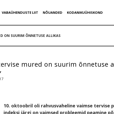
VABAÜHENDUSTE LIIT
NÕUANDED
KODANIKUÜHISKOND
ED ON SUURIM ÕNNETUSE ALLIKAS
ervise mured on suurim õnnetuse al
17
10. oktoobril oli rahvusvaheline vaimse tervise
indeksi järgi on vaimsed probleemid peamine p