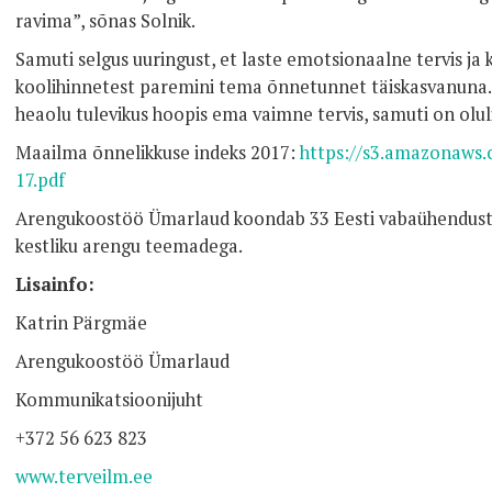
ravima”, sõnas Solnik.
Samuti selgus uuringust, et laste emotsionaalne tervis j
koolihinnetest paremini tema õnnetunnet täiskasvanuna.
heaolu tulevikus hoopis ema vaimne tervis, samuti on olu
Maailma õnnelikkuse indeks 2017:
https://s3.amazonaws
17.pdf
Arengukoostöö Ümarlaud koondab 33 Eesti vabaühendust,
kestliku arengu teemadega.
Lisainfo:
Katrin Pärgmäe
Arengukoostöö Ümarlaud
Kommunikatsioonijuht
+372 56 623 823
www.terveilm.ee