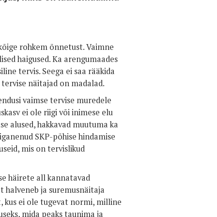
 kõige rohkem õnnetust. Vaimne
ilised haigused. Ka arengumaades
ine tervis. Seega ei saa rääkida
e tervise näitajad on madalad.
endusi vaimse tervise muredele
asv ei ole riigi või inimese elu
use alused, hakkavad muutuma ka
i iganenud SKP-põhise hindamise
eid, mis on tervislikud
se häirete all kannatavad
eet halveneb ja suremusnäitaja
, kus ei ole tugevat normi, milline
guseks, mida peaks taunima ja