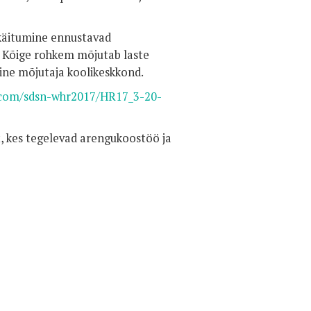
a käitumine ennustavad
 Kõige rohkem mõjutab laste
line mõjutaja koolikeskkond.
.com/sdsn-whr2017/HR17_3-20-
 kes tegelevad arengukoostöö ja