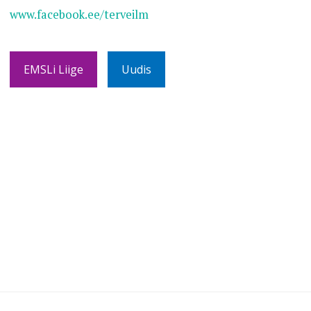
www.facebook.ee/terveilm
EMSLi Liige
Uudis