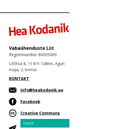
Vabaühenduste Liit
Registrinumber 80005069
Lõõtsa 8, 11415 Tallinn, Aguri
maja, 2. korrus
KONTAKT
info@heakodanik.ee
Facebook
Creative Commons
Email