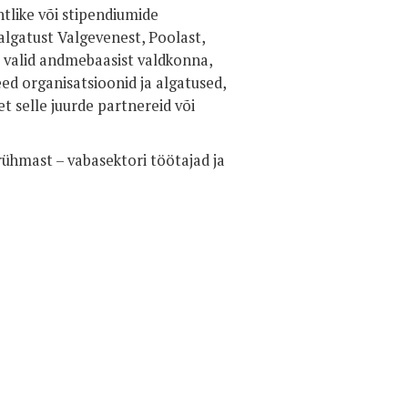
tlike või stipendiumide
algatust Valgevenest, Poolast,
i valid andmebaasist valdkonna,
need organisatsioonid ja algatused,
t selle juurde partnereid või
htrühmast – vabasektori töötajad ja