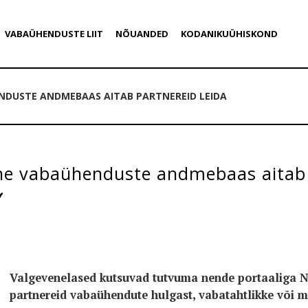
VABAÜHENDUSTE LIIT
NÕUANDED
KODANIKUÜHISKOND
NDUSTE ANDMEBAAS AITAB PARTNEREID LEIDA
ne vabaühenduste andmebaas aitab 
Valgevenelased kutsuvad tutvuma nende portaaliga
N
partnereid vabaühendute hulgast, vabatahtlikke või 