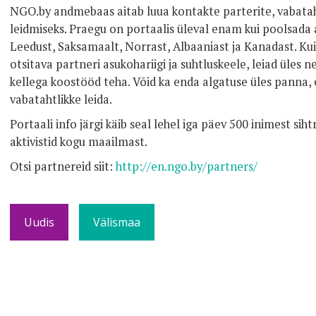
NGO.by andmebaas aitab luua kontakte parterite, vabatah
leidmiseks. Praegu on portaalis üleval enam kui poolsada 
Leedust, Saksamaalt, Norrast, Albaaniast ja Kanadast. Ku
otsitava partneri asukohariigi ja suhtluskeele, leiad üles 
kellega koostööd teha. Võid ka enda algatuse üles panna, e
vabatahtlikke leida.
Portaali info järgi käib seal lehel iga päev 500 inimest si
aktivistid kogu maailmast.
Otsi partnereid siit
:
http://en.ngo.by/partners/
Uudis
Välismaa