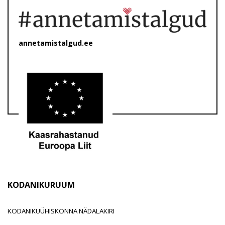
annetamistalgud.ee
KODANIKURUUM
KODANIKUÜHISKONNA NÄDALAKIRI