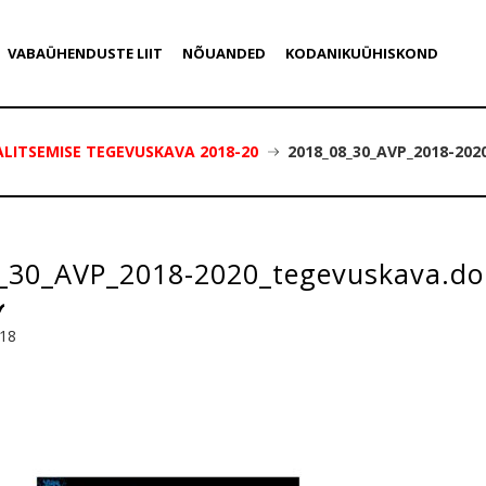
VABAÜHENDUSTE LIIT
NÕUANDED
KODANIKUÜHISKOND
ALITSEMISE TEGEVUSKAVA 2018-20
2018_08_30_AVP_2018-20
_30_AVP_2018-2020_tegevuskava.do
018