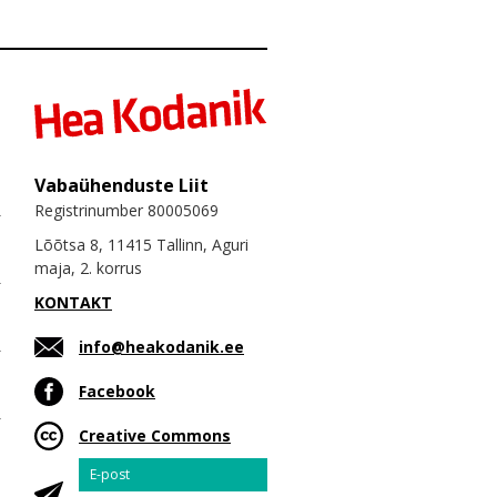
Vabaühenduste Liit
Registrinumber 80005069
Lõõtsa 8, 11415 Tallinn, Aguri
maja, 2. korrus
KONTAKT
info@heakodanik.ee
Facebook
Creative Commons
Email