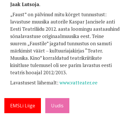
Jaak Lutsoja
.
„Faust” on pälvinud mitu kõrget tunnustust:
lavastuse muusika autorile Kaspar Jancisele anti
Eesti Teatriliidu 2012. aasta loomingu aastaauhind
sõnalavastuse originaalmuusika eest. Teine
suurem „Faustile” jagatud tunnustus on samuti
märkimist väärt – kultuuriajakirjas “Teater.
Muusika. Kino” korraldatud teatrikriitikute
küsitluse tulemusel oli see parim lavastus eesti
teatris hooajal 2012/2013.
Lavastusest lähemalt:
www.vatteater.ee
EMSLi Liige
Uudis