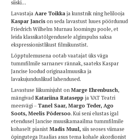
siiski…
Lavastaja
Aare Toikka
ja kunstnik ning helilooja
Kaspar Jancis
on seda lavastust luues pöördunud
Friedrich Wilhelm Murnau loomingu poole, et
leida klassikatõlgendusele algimpulss saksa
ekspressionistlikust filmikunstist.
Lõpptulemusena ootab vaatajat üks väga
tummfilmile sarnanev rännak, saateks Kaspar
Jancise loodud originaalmuusika ja
lavakujunduslikud lahendused.
Lavastuse liikumisjuht on
Marge Ehrenbusch
,
mängivad
Katariina Ratasepp
ja VAT Teatri
meesvägi –
Tanel Saar, Margo Teder, Ago
Soots, Meelis Põdersoo
. Kui seni elustas igal
etendusel Jancise muusikamaailma tummfilmile
kohaselt pianist
Madis Muul,
siis seoses viimase
õpingutega Itaalias asus tema kohale akordionist