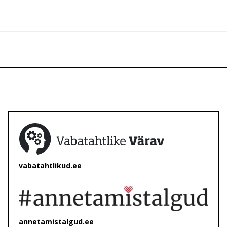
vabatahtlikud.ee
annetamistalgud.ee