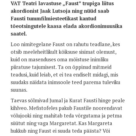
VAT Teatri lavastuse „Faust” trupiga liitus
akordionist Jaak Lutsoja ning nüüd saab
Fausti tummfilmiesteetikast kantud
tõeotsingutele kaasa elada akordionimuusika
saatel.
Loo nimitegelane Faust on rahutu teadlane, kes
otsib meeleheitlikult kõiksuse sisimat olemust,
kuid on masenduses oma mõistuse inimliku
piiratuse tajumisest. Ta on õppinud mitmeid
teadusi, kuid leiab, et ei tea endiselt midagi, mis
suudaks näidata inimsoole teed parema tuleviku
suunas.
Taevas sõlmivad Jumal ja Kurat Fausti hinge peale
kihlveo. Mefistofeles pakub Faustile noorendavat
võlujooki ning mahitab teda võrgutama ja petma
süütut ning vaga Margaretat. Kas Margareta
hukkub ning Faust ei suuda teda päästa? Või