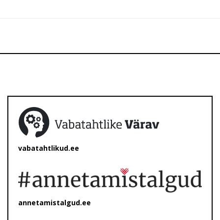
vabatahtlikud.ee
annetamistalgud.ee