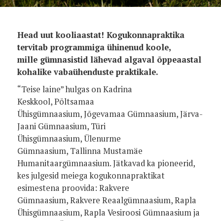
Head uut kooliaastat! Kogukonnapraktika
tervitab programmiga ühinenud koole,
mille gümnasistid lähevad algaval õppeaastal
kohalike vabaühenduste praktikale.
“Teise laine” hulgas on Kadrina
Keskkool, Põltsamaa
Ühisgümnaasium, Jõgevamaa Gümnaasium, Järva-
Jaani Gümnaasium, Türi
Ühisgümnaasium, Ülenurme
Gümnaasium, Tallinna Mustamäe
Humanitaargümnaasium. Jätkavad ka pioneerid,
kes julgesid meiega kogukonnapraktikat
esimestena proovida: Rakvere
Gümnaasium, Rakvere Reaalgümnaasium, Rapla
Ühisgümnaasium, Rapla Vesiroosi Gümnaasium ja