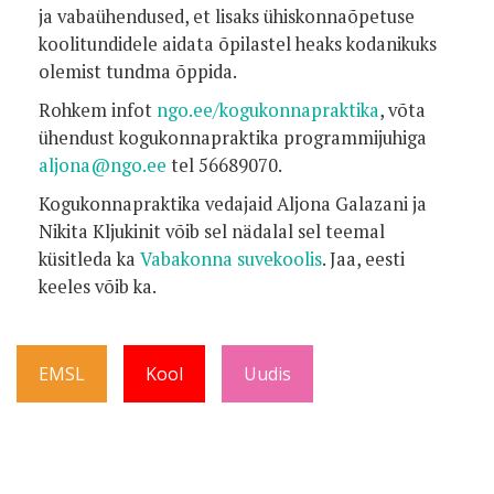
ja vabaühendused, et lisaks ühiskonnaõpetuse
koolitundidele aidata õpilastel heaks kodanikuks
olemist tundma õppida.
Rohkem infot
ngo.ee/kogukonnapraktika
, võta
ühendust kogukonnapraktika programmijuhiga
aljona@ngo.ee
tel 56689070.
Kogukonnapraktika vedajaid Aljona Galazani ja
Nikita Kljukinit võib sel nädalal sel teemal
küsitleda ka
Vabakonna suvekoolis
. Jaa, eesti
keeles võib ka.
EMSL
Kool
Uudis