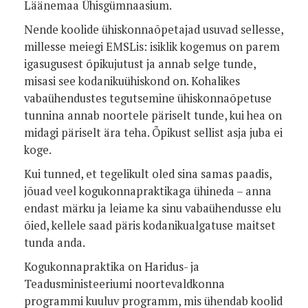
Läänemaa Ühisgümnaasium.
Nende koolide ühiskonnaõpetajad usuvad sellesse,
millesse meiegi EMSLis: isiklik kogemus on parem
igasugusest õpikujutust ja annab selge tunde,
misasi see kodanikuühiskond on. Kohalikes
vabaühendustes tegutsemine ühiskonnaõpetuse
tunnina annab noortele päriselt tunde, kui hea on
midagi päriselt ära teha. Õpikust sellist asja juba ei
koge.
Kui tunned, et tegelikult oled sina samas paadis,
jõuad veel kogukonnapraktikaga ühineda – anna
endast märku ja leiame ka sinu vabaühendusse elu
õied, kellele saad päris kodanikualgatuse maitset
tunda anda.
Kogukonnapraktika on Haridus- ja
Teadusministeeriumi noortevaldkonna
programmi kuuluv programm, mis ühendab koolid