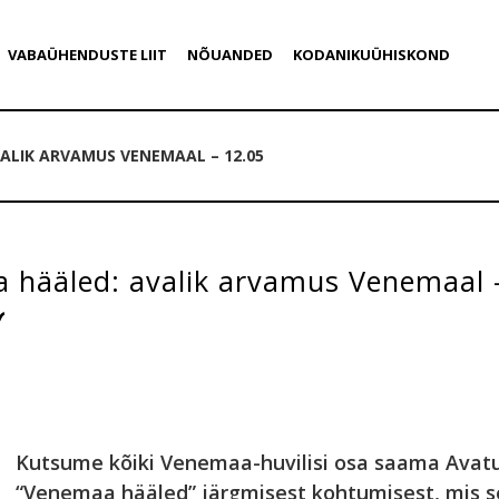
VABAÜHENDUSTE LIIT
NÕUANDED
KODANIKUÜHISKOND
ALIK ARVAMUS VENEMAAL – 12.05
 hääled: avalik arvamus Venemaal 
Kutsume kõiki Venemaa-huvilisi osa saama Avatud
“Venemaa hääled” järgmisest kohtumisest, mis s