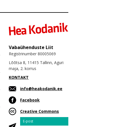
Vabaühenduste Liit
Registrinumber 80005069
Lõõtsa 8, 11415 Tallinn, Aguri
maja, 2. korrus
KONTAKT
info@heakodanik.ee
Facebook
Creative Commons
Email