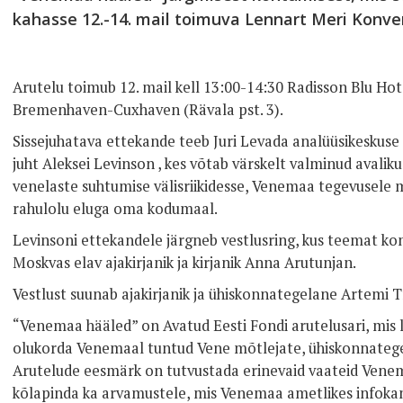
kahasse 12.-14. mail toimuva Lennart Meri Konver
Arutelu toimub 12. mail kell 13:00-14:30 Radisson Blu Hot
Bremenhaven-Cuxhaven (Rävala pst. 3).
Sissejuhatava ettekande teeb Juri Levada analüüsikeskuse
juht Aleksei Levinson , kes võtab värskelt valminud avali
venelaste suhtumise välisriikidesse, Venemaa tegevusele m
rahulolu eluga oma kodumaal.
Levinsoni ettekandele järgneb vestlusring, kus teemat 
Moskvas elav ajakirjanik ja kirjanik Anna Arutunjan.
Vestlust suunab ajakirjanik ja ühiskonnategelane Artemi Tr
“Venemaa hääled” on Avatud Eesti Fondi arutelusari, mis lah
olukorda Venemaal tuntud Vene mõtlejate, ühiskonnategela
Arutelude eesmärk on tutvustada erinevaid vaateid Venem
kõlapinda ka arvamustele, mis Venemaa ametlikes infokanal