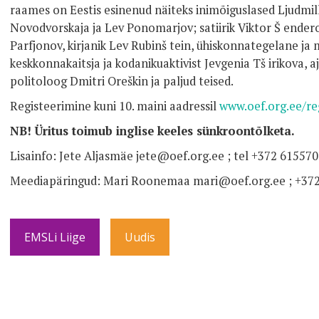
raames on Eestis esinenud näiteks inimõiguslased Ljudmill
Novodvorskaja ja Lev Ponomarjov; satiirik Viktor Š enderov
Parfjonov, kirjanik Lev Rubinš tein, ühiskonnategelane ja 
keskkonnakaitsja ja kodanikuaktivist Jevgenia Tš irikova, a
politoloog Dmitri Oreškin ja paljud teised.
Registeerimine kuni 10. maini aadressil
www.oef.org.ee/re
NB! Üritus toimub inglise keeles sünkroontõlketa.
Lisainfo: Jete Aljasmäe jete@oef.org.ee ; tel +372 61557
Meediapäringud: Mari Roonemaa mari@oef.org.ee ; +37
EMSLi Liige
Uudis