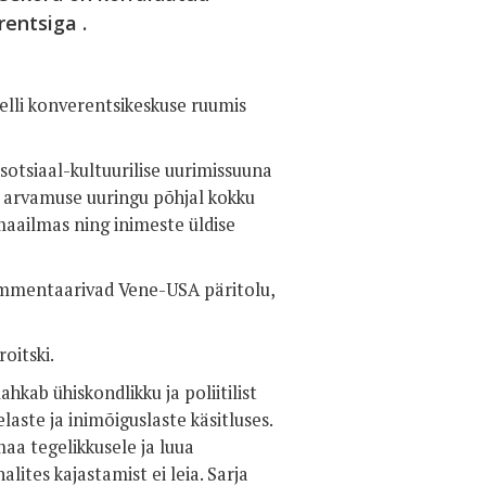
entsiga .
elli konverentsikeskuse ruumis
 sotsiaal-kultuurilise uurimissuuna
ku arvamuse uuringu põhjal kokku
aailmas ning inimeste üldise
kommentaarivad Vene-USA päritolu,
oitski.
kab ühiskondlikku ja poliitilist
ste ja inimõiguslaste käsitluses.
aa tegelikkusele ja luua
ites kajastamist ei leia. Sarja