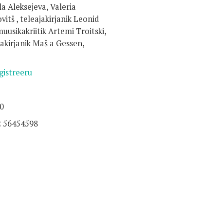
a Aleksejeva, Valeria
itš , teleajakirjanik Leonid
muusikakriitik Artemi Troitski,
jakirjanik Maš a Gessen,
gistreeru
00
2 56454598