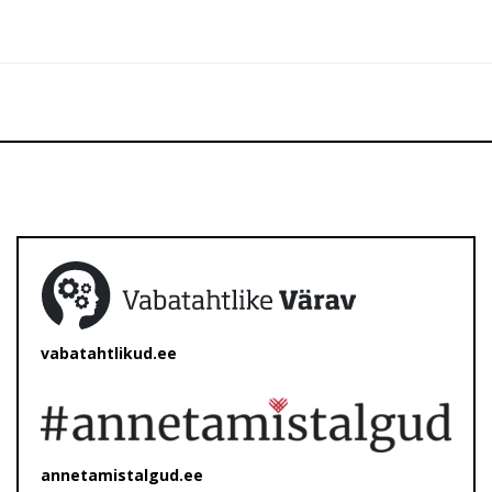
vabatahtlikud.ee
annetamistalgud.ee