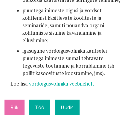
puuetega inimeste õigusi ja võrdset
kohtlemist käsitlevate koolituste ja
seminaride, samuti nõuandva organi
kohtumiste sisuline kavandamine ja
elluviimine;
igasugune võrdõigusvoliniku kantselei
puuetega inimeste suunal tehtavate
tegevuste toetamine ja korraldamine (sh
poliitikasoovituste koostamine, jms).
Loe lisa
võrdõigusvoliniku veebilehelt
Riik
Töö
Uudis