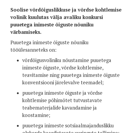
Soolise võrdõiguslikkuse ja võrdse kohtlemise
volinik kuulutas välja avaliku konkursi
puuetega inimeste õiguste nõuniku
värbamiseks.
Puuetega inimeste õiguste nõuniku
tööülesanneteks on:
võrdõigusvoliniku nõustamine puuetega
inimeste õiguste, võrdse kohtlemise,
teavitamise ning puuetega inimeste õiguste
konventsiooni järelevalve teemadel;
puuetega inimeste õiguste ja võrdse
kohtlemise põhimõtet tutvustavate
teabematerjalide kavandamine ja
koostamine;
puuetega inimeste sotsiaalmajanduslikku
olukorda kaardistavate uuringute tellimine;