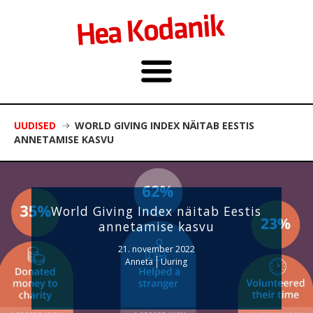
UUDISED
WORLD GIVING INDEX NÄITAB EESTIS
ANNETAMISE KASVU
World Giving Index näitab Eestis
annetamise kasvu
21. november 2022
Anneta
Uuring