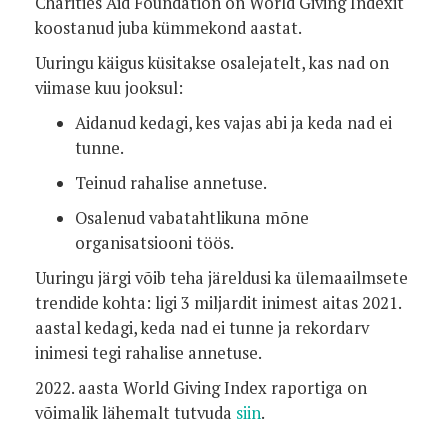
Charities Aid Foundation on World Giving Indexit
koostanud juba kümmekond aastat.
Uuringu käigus küsitakse osalejatelt, kas nad on
viimase kuu jooksul:
Aidanud kedagi, kes vajas abi ja keda nad ei
tunne.
Teinud rahalise annetuse.
Osalenud vabatahtlikuna mõne
organisatsiooni töös.
Uuringu järgi võib teha järeldusi ka ülemaailmsete
trendide kohta: ligi 3 miljardit inimest aitas 2021.
aastal kedagi, keda nad ei tunne ja rekordarv
inimesi tegi rahalise annetuse.
2022. aasta World Giving Index raportiga on
võimalik lähemalt tutvuda
siin
.