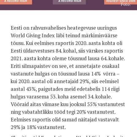
Foto:
Eesti on rahvusvahelises heategevuse uuringus
World Giving Index läbi teinud märkimisväärse
tõusu. Kui eelmises raportis 2020. aasta kohta oli
Eesti üldarvestuses 84. kohal, siis värskes raportis
2021. aasta kohta oleme tõusnud lausa 64. kohale.
Eriti silmapaistev on see, et annetajate osakaal
vastanute hulgas on tõusnud lausa 14% võrra –
kui 2020. aastal oli annetajaid 29%, siis eelmisel
aastal 43%, paigutades meid edetabelis 114 riigi
hulgas varasema 53. koha asemel 34. kohale.
Võõraid aitas viimase kuu jooksul 55% vastanutest
ning vabatahtlikku tööd tegi 20% vastanutest.
Eelmises raportis olid samad näitajad vastavalt
29% ja 18% vastanutest.