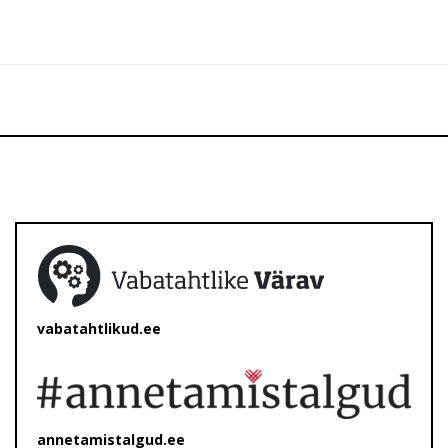
vabatahtlikud.ee
annetamistalgud.ee