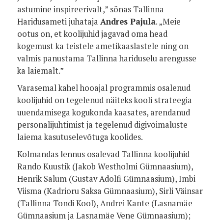
astumine inspireerivalt,” sõnas Tallinna
Haridusameti juhataja
Andres Pajula
. „Meie
ootus on, et koolijuhid jagavad oma head
kogemust ka teistele ametikaaslastele ning on
valmis panustama Tallinna hariduselu arengusse
ka laiemalt.”
Varasemal kahel hooajal programmis osalenud
koolijuhid on tegelenud näiteks kooli strateegia
uuendamisega kogukonda kaasates, arendanud
personalijuhtimist ja tegelenud digivõimaluste
laiema kasutuselevõtuga koolides.
Kolmandas lennus osalevad Tallinna koolijuhid
Rando Kuustik (Jakob Westholmi Gümnaasium),
Henrik Salum (Gustav Adolfi Gümnaasium), Imbi
Viisma (Kadrioru Saksa Gümnaasium), Sirli Väinsar
(Tallinna Tondi Kool), Andrei Kante (Lasnamäe
Gümnaasium ja Lasnamäe Vene Gümnaasium);