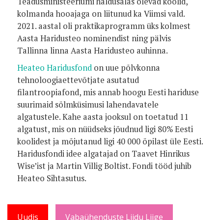
Teadusministeeriumi haldusalas olevad koolid,
kolmanda hooajaga on liitunud ka Viimsi vald.
2021. aastal oli praktikaprogramm üks kolmest
Aasta Haridusteo nominendist ning pälvis
Tallinna linna Aasta Haridusteo auhinna.
Heateo Haridusfond
on uue põlvkonna
tehnoloogiaettevõtjate asutatud
filantroopiafond, mis annab hoogu Eesti hariduse
suurimaid sõlmküsimusi lahendavatele
algatustele. Kahe aasta jooksul on toetatud 11
algatust, mis on nüüdseks jõudnud ligi 80% Eesti
koolidest ja mõjutanud ligi 40 000 õpilast üle Eesti.
Haridusfondi idee algatajad on Taavet Hinrikus
Wise’ist ja Martin Villig Boltist. Fondi tööd juhib
Heateo Sihtasutus.
Uudis
Vabaühenduste Liidu Liige