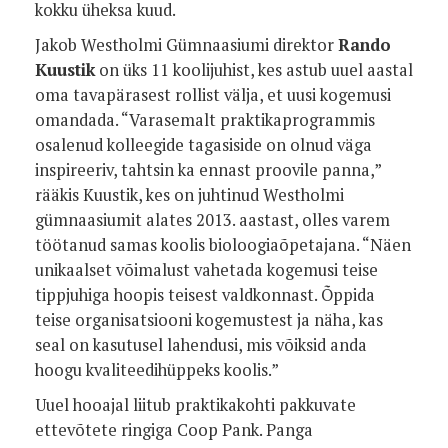
kokku üheksa kuud.
Jakob Westholmi Gümnaasiumi direktor
Rando
Kuustik
on üks 11 koolijuhist, kes astub uuel aastal
oma tavapärasest rollist välja, et uusi kogemusi
omandada. “Varasemalt praktikaprogrammis
osalenud kolleegide tagasiside on olnud väga
inspireeriv, tahtsin ka ennast proovile panna,”
rääkis Kuustik, kes on juhtinud Westholmi
gümnaasiumit alates 2013. aastast, olles varem
töötanud samas koolis bioloogiaõpetajana. “Näen
unikaalset võimalust vahetada kogemusi teise
tippjuhiga hoopis teisest valdkonnast. Õppida
teise organisatsiooni kogemustest ja näha, kas
seal on kasutusel lahendusi, mis võiksid anda
hoogu kvaliteedihüppeks koolis.”
Uuel hooajal liitub praktikakohti pakkuvate
ettevõtete ringiga Coop Pank. Panga