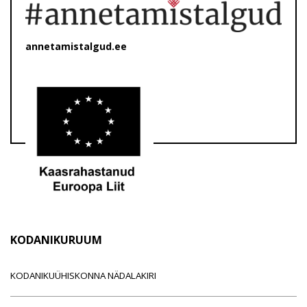
annetamistalgud.ee
KODANIKURUUM
KODANIKUÜHISKONNA NÄDALAKIRI