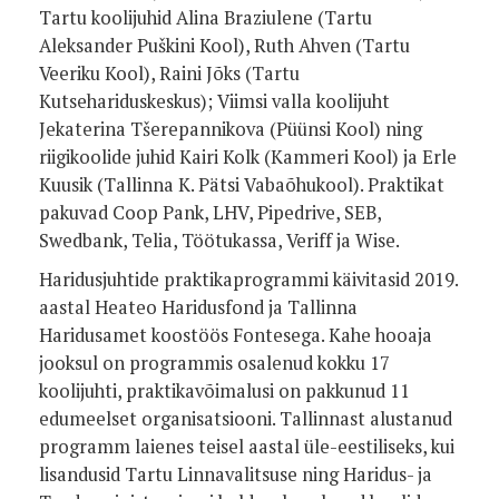
Tartu koolijuhid Alina Braziulene (Tartu
Aleksander Puškini Kool), Ruth Ahven (Tartu
Veeriku Kool), Raini Jõks (Tartu
Kutsehariduskeskus); Viimsi valla koolijuht
Jekaterina Tšerepannikova (Püünsi Kool) ning
riigikoolide juhid Kairi Kolk (Kammeri Kool) ja Erle
Kuusik (Tallinna K. Pätsi Vabaõhukool). Praktikat
pakuvad Coop Pank, LHV, Pipedrive, SEB,
Swedbank, Telia, Töötukassa, Veriff ja Wise.
Haridusjuhtide praktikaprogrammi käivitasid 2019.
aastal Heateo Haridusfond ja Tallinna
Haridusamet koostöös Fontesega. Kahe hooaja
jooksul on programmis osalenud kokku 17
koolijuhti, praktikavõimalusi on pakkunud 11
edumeelset organisatsiooni. Tallinnast alustanud
programm laienes teisel aastal üle-eestiliseks, kui
lisandusid Tartu Linnavalitsuse ning Haridus- ja