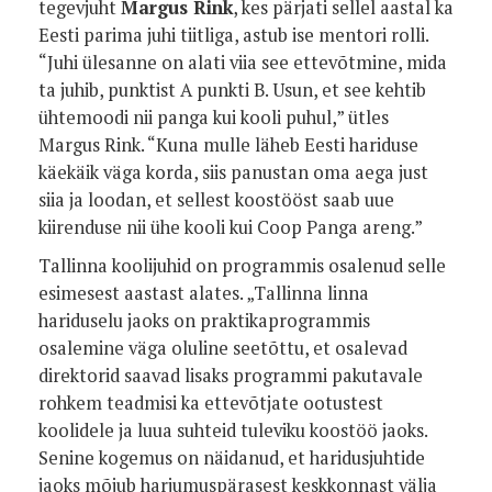
tegevjuht
Margus Rink
, kes pärjati sellel aastal ka
Eesti parima juhi tiitliga, astub ise mentori rolli.
“Juhi ülesanne on alati viia see ettevõtmine, mida
ta juhib, punktist A punkti B. Usun, et see kehtib
ühtemoodi nii panga kui kooli puhul,” ütles
Margus Rink. “Kuna mulle läheb Eesti hariduse
käekäik väga korda, siis panustan oma aega just
siia ja loodan, et sellest koostööst saab uue
kiirenduse nii ühe kooli kui Coop Panga areng.”
Tallinna koolijuhid on programmis osalenud selle
esimesest aastast alates. „Tallinna linna
hariduselu jaoks on praktikaprogrammis
osalemine väga oluline seetõttu, et osalevad
direktorid saavad lisaks programmi pakutavale
rohkem teadmisi ka ettevõtjate ootustest
koolidele ja luua suhteid tuleviku koostöö jaoks.
Senine kogemus on näidanud, et haridusjuhtide
jaoks mõjub harjumuspärasest keskkonnast välja