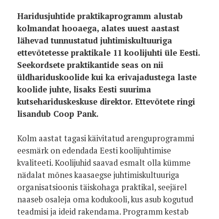
Haridusjuhtide praktikaprogramm alustab
kolmandat hooaega, alates uuest aastast
lähevad tunnustatud juhtimiskultuuriga
ettevõtetesse praktikale 11 koolijuhti üle Eesti.
Seekordsete praktikantide seas on nii
üldhariduskoolide kui ka erivajadustega laste
koolide juhte, lisaks Eesti suurima
kutsehariduskeskuse direktor. Ettevõtete ringi
lisandub Coop Pank.
Kolm aastat tagasi käivitatud arenguprogrammi
eesmärk on edendada Eesti koolijuhtimise
kvaliteeti. Koolijuhid saavad esmalt olla kümme
nädalat mõnes kaasaegse juhtimiskultuuriga
organisatsioonis täiskohaga praktikal, seejärel
naaseb osaleja oma kodukooli, kus asub kogutud
teadmisi ja ideid rakendama. Programm kestab