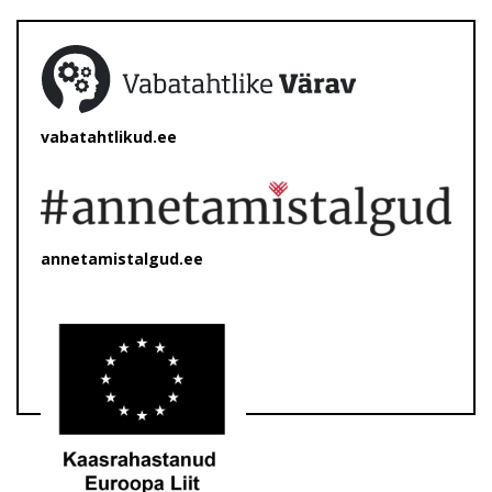
vabatahtlikud.ee
annetamistalgud.ee