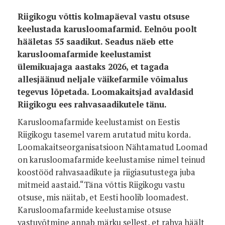
Riigikogu võttis kolmapäeval vastu otsuse
keelustada karusloomafarmid. Eelnõu poolt
hä
äletas
55 saa
dikut. Seadus näeb ette
karusloomafarmide keelustamist
ülemikuajaga aastaks 2026, et tagada
allesjäänud neljale väikefarmile võimalus
tegevus lõpetada. Loomakaitsjad avaldasid
Riigikogu ees rahvasaadikutele tänu.
Karusloomafarmide keelustamist on Eestis
Riigikogu tasemel varem arutatud mitu korda.
Loomakaitseorganisatsioon Nähtamatud Loomad
on karusloomafarmide keelustamise nimel teinud
koostööd rahvasaadikute ja riigiasutustega juba
mitmeid aastaid.“Täna võttis Riigikogu vastu
otsuse, mis näitab, et Eesti hoolib loomadest.
Karusloomafarmide keelustamise otsuse
vastuvõtmine annab märku sellest, et rahva häält