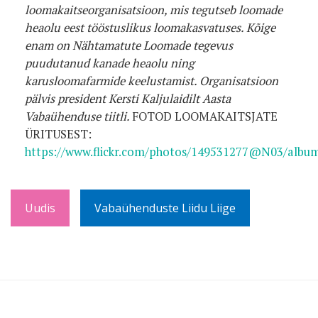
loomakaitseorganisatsioon, mis tegutseb loomade
heaolu eest tööstuslikus loomakasvatuses. Kõige
enam on Nähtamatute Loomade tegevus
puudutanud kanade heaolu ning
karusloomafarmide keelustamist. Organisatsioon
pälvis president Kersti Kaljulaidilt Aasta
Vabaühenduse tiitli.
FOTOD LOOMAKAITSJATE
ÜRITUSEST:
https://www.flickr.com/photos/149531277@N03/albu
Uudis
Vabaühenduste Liidu Liige