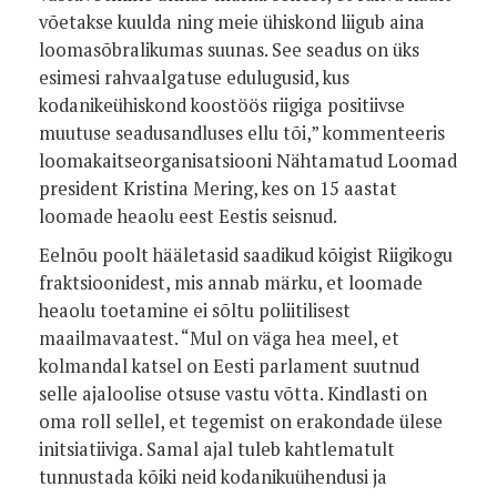
võetakse kuulda ning meie ühiskond liigub aina
loomasõbralikumas suunas. See seadus on üks
esimesi rahvaalgatuse edulugusid, kus
kodanikeühiskond koostöös riigiga positiivse
muutuse seadusandluses ellu tõi,” kommenteeris
loomakaitseorganisatsiooni Nähtamatud Loomad
president Kristina Mering, kes on 15 aastat
loomade heaolu eest Eestis seisnud.
Eelnõu poolt hääletasid saadikud kõigist Riigikogu
fraktsioonidest, mis annab märku, et loomade
heaolu toetamine ei sõltu poliitilisest
maailmavaatest. “Mul on väga hea meel, et
kolmandal katsel on Eesti parlament suutnud
selle ajaloolise otsuse vastu võtta. Kindlasti on
oma roll sellel, et tegemist on erakondade ülese
initsiatiiviga. Samal ajal tuleb kahtlematult
tunnustada kõiki neid kodanikuühendusi ja