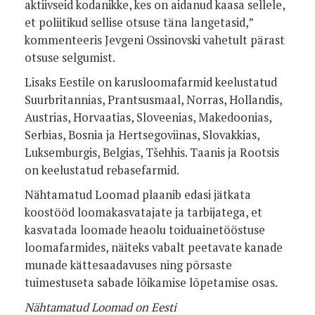
aktiivseid kodanikke, kes on aidanud kaasa sellele,
et poliitikud sellise otsuse täna langetasid,”
kommenteeris Jevgeni Ossinovski vahetult pärast
otsuse selgumist.
Lisaks Eestile on karusloomafarmid keelustatud
Suurbritannias, Prantsusmaal, Norras, Hollandis,
Austrias, Horvaatias, Sloveenias, Makedoonias,
Serbias, Bosnia ja Hertsegoviinas, Slovakkias,
Luksemburgis, Belgias, Tšehhis. Taanis ja Rootsis
on keelustatud rebasefarmid.
Nähtamatud Loomad plaanib edasi jätkata
koostööd loomakasvatajate ja tarbijatega, et
kasvatada loomade heaolu toiduainetööstuse
loomafarmides, näiteks vabalt peetavate kanade
munade kättesaadavuses ning põrsaste
tuimestuseta sabade lõikamise lõpetamise osas.
Nähtamatud Loomad on Eesti