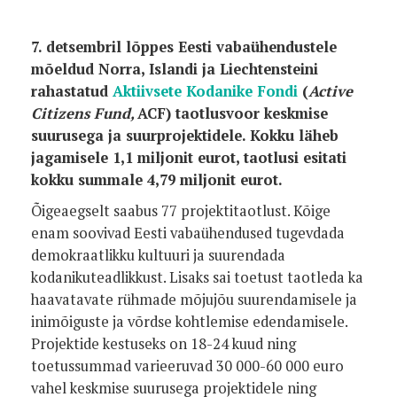
7. detsembril lõppes Eesti vabaühendustele
mõeldud Norra, Islandi ja Liechtensteini
rahastatud
Aktiivsete Kodanike Fondi
(
Active
Citizens Fund,
ACF) taotlusvoor keskmise
suurusega ja suurprojektidele. Kokku läheb
jagamisele 1,1 miljonit eurot, taotlusi esitati
kokku summale 4,79 miljonit eurot.
Õigeaegselt saabus 77 projektitaotlust. Kõige
enam soovivad Eesti vabaühendused tugevdada
demokraatlikku kultuuri ja suurendada
kodanikuteadlikkust. Lisaks sai toetust taotleda ka
haavatavate rühmade mõjujõu suurendamisele ja
inimõiguste ja võrdse kohtlemise edendamisele.
Projektide kestuseks on 18-24 kuud ning
toetussummad varieeruvad 30 000-60 000 euro
vahel keskmise suurusega projektidele ning