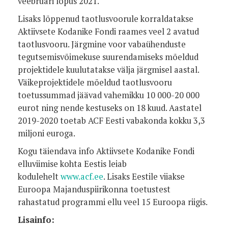
veebruari lõpus 2021.
Lisaks lõppenud taotlusvoorule korraldatakse
Aktiivsete Kodanike Fondi raames veel 2 avatud
taotlusvooru. Järgmine voor vabaühenduste
tegutsemisvõimekuse suurendamiseks mõeldud
projektidele kuulutatakse välja järgmisel aastal.
Väikeprojektidele mõeldud taotlusvooru
toetussummad jäävad vahemikku 10 000-20 000
eurot ning nende kestuseks on 18 kuud. Aastatel
2019-2020 toetab ACF Eesti vabakonda kokku 3,3
miljoni euroga.
Kogu täiendava info Aktiivsete Kodanike Fondi
elluviimise kohta Eestis leiab
kodulehelt
www.acf.ee
. Lisaks Eestile viiakse
Euroopa Majanduspiirikonna toetustest
rahastatud programmi ellu veel 15 Euroopa riigis.
Lisainfo: