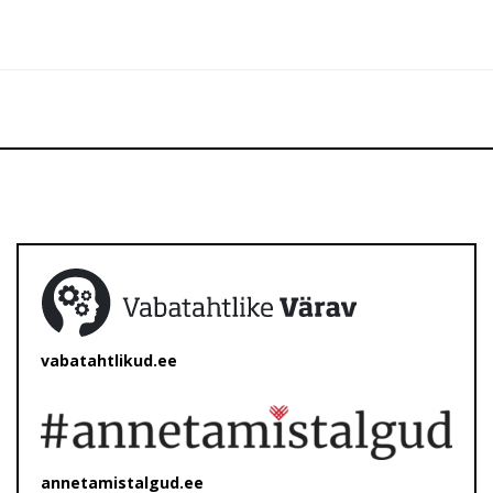
vabatahtlikud.ee
annetamistalgud.ee