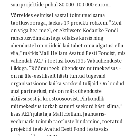
suurprojektide puhul 80 000-100 000 euroni.
Võrreldes eelmisel aastal toimunud sama
taotlusvooruga, laekus 19 projekti rohkem. “Meil
on väga hea meel, et Aktiivsete Kodanike Fondi
rahastusvõimalustega ollakse kursis ning
ühendustel on nii ideid kui tahet oma algatusi ellu
viia,” märkis Mall Hellam Avatud Eesti Fondist, mis
vahendab ACF-i toetusi koostöös Vabaühenduste
Liiduga. “Rõõmu teeb ühenduste mitmekesisus –
on nii üle-eestiliselt hästi tuntud tugevaid
organisatsioone kui ka värskeid tulijaid. On loodud
uusi partnerlusi, mis on märk ühenduste
aktiivsusest ja koostöösoovist. Piirkondlik
mitmekesisus torkab samuti seekord hästi silma,”
lisas AEFi juhataja Mall Hellam. Jaanuaris-
veebruaris toimub taotluste hindamine, toetatud
projektid teeb Avatud Eesti Fond teatavaks