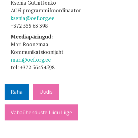
Ksenia Gutnitšenko
ACFi programmi koordinaator
ksenia@oef.org.ee
+372 555 63 398
Meediapäringud:
Mari Roonemaa
Kommunikatsioonijuht
mari@oef.org.ee
tel: +372 56454598
Raha
Uudis
Vabaühenduste Liidu Liige