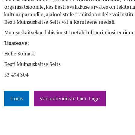
organisatsioonile, kes Eesti avalikkuse arvates on tekitanu
kultuuripärandile, ajaloolistele traditsioonidele või insti
Eesti Muinsuskaitse Selts välja Karuteene medali.
Muinsuskaitsekuu läbiviimist toetab kultuuriminsiteerium.
Lisateave:
Helle Solnask
Eesti Muinsuskaitse Selts
53 494 304
Uudis
Vabaühenduste Liidu Liige