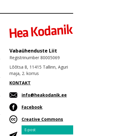
Vabaühenduste Liit
Registrinumber 80005069
Lõõtsa 8, 11415 Tallinn, Aguri
maja, 2. korrus
KONTAKT
info@heakodanik.ee
Facebook
Creative Commons
Email