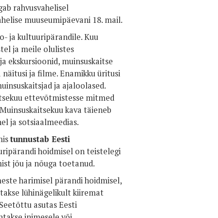
gab rahvusvahelisel
svahelise muuseumipäevani 18. mail.
- ja kultuuripärandile. Kuu
el ja meile olulistes
 ja ekskursioonid, muinsuskaitse
näitusi ja filme. Enamikku üritusi
insuskaitsjad ja ajaloolased.
aitsekuu ettevõtmistesse mitmed
 Muinsuskaitsekuu kava täieneb
el ja sotsiaalmeedias.
mis
tunnustab Eesti
uuripärandi hoidmisel on teistelegi
mist jõu ja nõuga toetanud.
meste harimisel pärandi hoidmisel,
atakse lühinägelikult kiiremat
Seetõttu asutas Eesti
antakse inimesele või