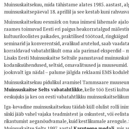
Muinsuskaitsekuu, mida tähistame alates 1985. aastast, al
muinsuskaitsepäeval 18. aprillil ja see kestab kuni rahvu
Muinsuskaitsekuu eesmärk on tuua inimesi lähemale ajaloo
raames toimuvad Eesti eri paigus heakorratalgud mälestist
kultuuriloolistes paikades, praktilised töötoad, ringkäigud
seminarid ja konverentsid, avalikud arutelud, saab vaadata 
korraldavad vabatahtlikult oma ala parimad eksperdid – mu
Lisaks Eesti Muinsuskaitse Seltsile panustavad muinsusk
kodanikuühendused, seltsid, omavalitsused ja muuseumid.
jooksvalt iga nädal – palume jälgida reklaami EMS koduleh
Muinsuskaitsekuu pidulikul avamisel Tammsaare muuseu
Muinsuskaitse Selts vabatahtlikke
, kelle töö Eesti kult
eeskujuks ja kes on eesti vabatahtlikku muinsuskaitseliiku
Iga-kevadine muinsuskaitsekuu täidab küll olulist rolli ini
siiski jääb vahel vajaka teadmistest ja oskustest, või eelist
rikastumist aeganõudvamale, kuid kestlikumale arengule. 
Muinsuskaitse Selts 1997. aastal
Karuteene medali
, mis 