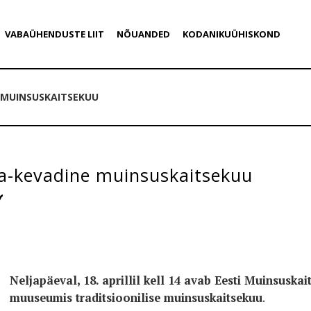
VABAÜHENDUSTE LIIT
NÕUANDED
KODANIKUÜHISKOND
 MUINSUSKAITSEKUU
ga-kevadine muinsuskaitsekuu
Neljapäeval, 18. aprillil kell 14 avab Eesti Muinsusk
muuseumis traditsioonilise muinsuskaitsekuu
.