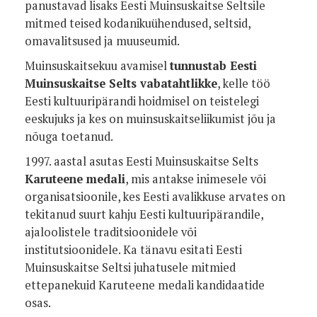
panustavad lisaks Eesti Muinsuskaitse Seltsile
mitmed teised kodanikuühendused, seltsid,
omavalitsused ja muuseumid.
Muinsuskaitsekuu avamisel
tunnustab Eesti
Muinsuskaitse Selts vabatahtlikke
, kelle töö
Eesti kultuuripärandi hoidmisel on teistelegi
eeskujuks ja kes on muinsuskaitseliikumist jõu ja
nõuga toetanud.
1997. aastal asutas Eesti Muinsuskaitse Selts
Karuteene medali
, mis antakse inimesele või
organisatsioonile, kes Eesti avalikkuse arvates on
tekitanud suurt kahju Eesti kultuuripärandile,
ajaloolistele traditsioonidele või
institutsioonidele. Ka tänavu esitati Eesti
Muinsuskaitse Seltsi juhatusele mitmied
ettepanekuid Karuteene medali kandidaatide
osas.