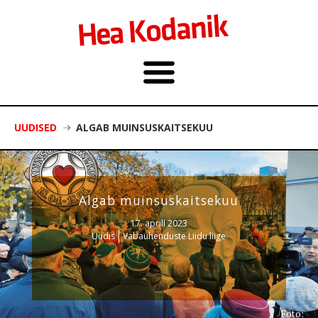
UUDISED
ALGAB MUINSUSKAITSEKUU
Algab muinsuskaitsekuu
17. aprill 2023
Uudis
Vabaühenduste Liidu liige
Foto: