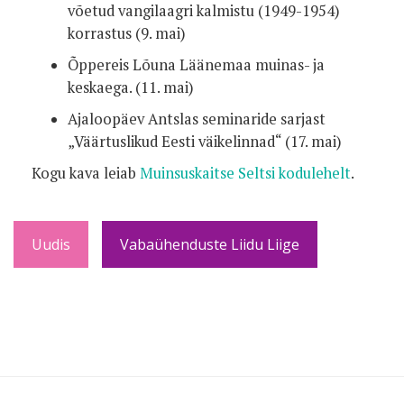
võetud vangilaagri kalmistu (1949-1954)
korrastus (9. mai)
Õppereis Lõuna Läänemaa muinas- ja
keskaega. (11. mai)
Ajaloopäev Antslas seminaride sarjast
„Väärtuslikud Eesti väikelinnad“ (17. mai)
Kogu kava leiab
Muinsuskaitse Seltsi kodulehelt
.
Uudis
Vabaühenduste Liidu Liige