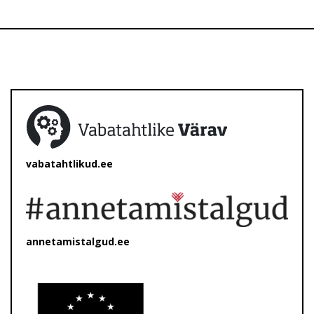
vabatahtlikud.ee
annetamistalgud.ee