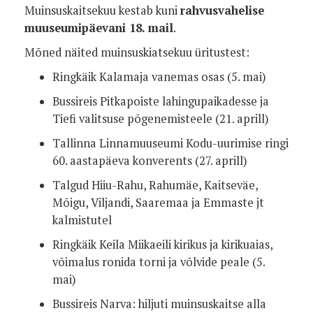
Muinsuskaitsekuu kestab kuni
rahvusvahelise
muuseumipäevani 18. mail
.
Mõned näited muinsuskiatsekuu üritustest:
Ringkäik Kalamaja vanemas osas (5. mai)
Bussireis Pitkapoiste lahingupaikadesse ja
Tiefi valitsuse põgenemisteele (21. aprill)
Tallinna Linnamuuseumi Kodu-uurimise ringi
60. aastapäeva konverents (27. aprill)
Talgud Hiiu-Rahu, Rahumäe, Kaitseväe,
Mõigu, Viljandi, Saaremaa ja Emmaste jt
kalmistutel
Ringkäik Keila Miikaeili kirikus ja kirikuaias,
võimalus ronida torni ja võlvide peale (5.
mai)
Bussireis Narva: hiljuti muinsuskaitse alla