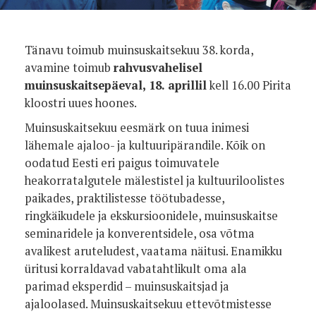
Tänavu toimub muinsuskaitsekuu 38. korda,
avamine toimub
rahvusvahelisel
muinsuskaitsepäeval, 18. aprillil
kell 16.00 Pirita
kloostri uues hoones.
Muinsuskaitsekuu eesmärk on tuua inimesi
lähemale ajaloo- ja kultuuripärandile. Kõik on
oodatud Eesti eri paigus toimuvatele
heakorratalgutele mälestistel ja kultuuriloolistes
paikades, praktilistesse töötubadesse,
ringkäikudele ja ekskursioonidele, muinsuskaitse
seminaridele ja konverentsidele, osa võtma
avalikest aruteludest, vaatama näitusi. Enamikku
üritusi korraldavad vabatahtlikult oma ala
parimad eksperdid – muinsuskaitsjad ja
ajaloolased. Muinsuskaitsekuu ettevõtmistesse