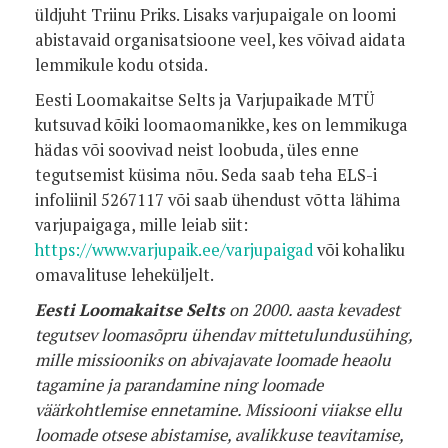
üldjuht Triinu Priks. Lisaks varjupaigale on loomi
abistavaid organisatsioone veel, kes võivad aidata
lemmikule kodu otsida.
Eesti Loomakaitse Selts ja Varjupaikade MTÜ
kutsuvad kõiki loomaomanikke, kes on lemmikuga
hädas või soovivad neist loobuda, üles enne
tegutsemist küsima nõu. Seda saab teha ELS-i
infoliinil 5267117 või saab ühendust võtta lähima
varjupaigaga, mille leiab siit:
https://www.varjupaik.ee/varjupaigad
või kohaliku
omavalituse leheküljelt.
Eesti Loomakaitse Selts
on 2000. aasta kevadest
tegutsev loomasõpru ühendav mittetulundusühing,
mille missiooniks on abivajavate loomade heaolu
tagamine ja parandamine ning loomade
väärkohtlemise ennetamine. Missiooni viiakse ellu
loomade otsese abistamise, avalikkuse teavitamise,