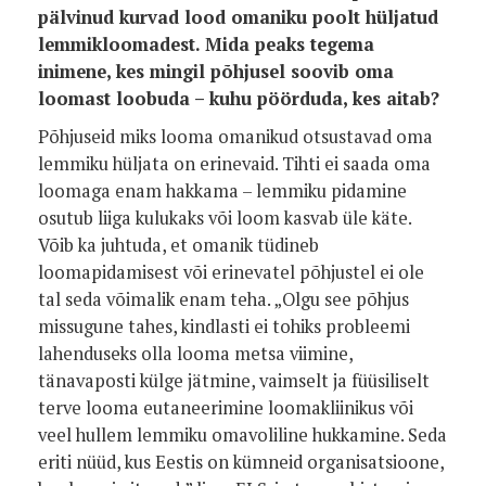
pälvinud kurvad lood omaniku poolt hüljatud
lemmikloomadest. Mida peaks tegema
inimene, kes mingil põhjusel soovib oma
loomast loobuda – kuhu pöörduda, kes aitab?
Põhjuseid miks looma omanikud otsustavad oma
lemmiku hüljata on erinevaid. Tihti ei saada oma
loomaga enam hakkama – lemmiku pidamine
osutub liiga kulukaks või loom kasvab üle käte.
Võib ka juhtuda, et omanik tüdineb
loomapidamisest või erinevatel põhjustel ei ole
tal seda võimalik enam teha. „Olgu see põhjus
missugune tahes, kindlasti ei tohiks probleemi
lahenduseks olla looma metsa viimine,
tänavaposti külge jätmine, vaimselt ja füüsiliselt
terve looma eutaneerimine loomakliinikus või
veel hullem lemmiku omavoliline hukkamine. Seda
eriti nüüd, kus Eestis on kümneid organisatsioone,