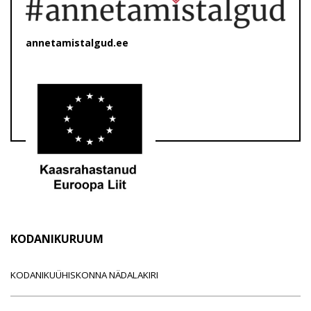
annetamistalgud.ee
KODANIKURUUM
KODANIKUÜHISKONNA NÄDALAKIRI