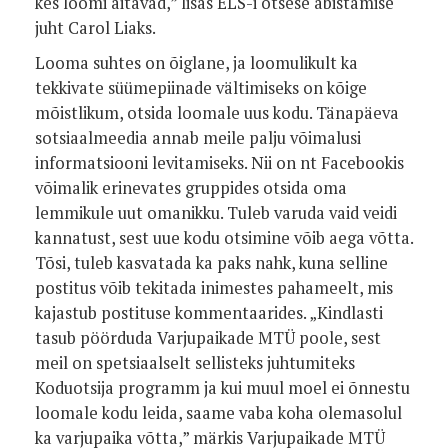
kes loomi aitavad,” lisas ELS-i otsese abistamise
juht Carol Liaks.
Looma suhtes on õiglane, ja loomulikult ka
tekkivate süümepiinade vältimiseks on kõige
mõistlikum, otsida loomale uus kodu. Tänapäeva
sotsiaalmeedia annab meile palju võimalusi
informatsiooni levitamiseks. Nii on nt Facebookis
võimalik erinevates gruppides otsida oma
lemmikule uut omanikku. Tuleb varuda vaid veidi
kannatust, sest uue kodu otsimine võib aega võtta.
Tõsi, tuleb kasvatada ka paks nahk, kuna selline
postitus võib tekitada inimestes pahameelt, mis
kajastub postituse kommentaarides. „Kindlasti
tasub pöörduda Varjupaikade MTÜ poole, sest
meil on spetsiaalselt sellisteks juhtumiteks
Koduotsija programm ja kui muul moel ei õnnestu
loomale kodu leida, saame vaba koha olemasolul
ka varjupaika võtta,” märkis Varjupaikade MTÜ