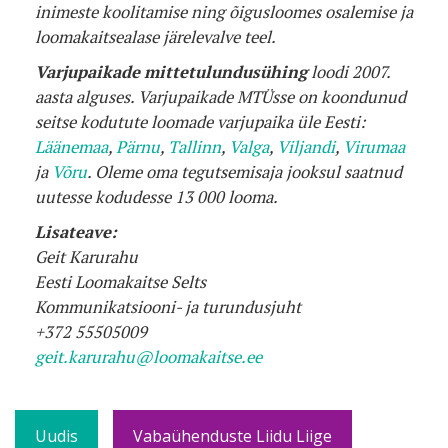
inimeste koolitamise ning õigusloomes osalemise ja
loomakaitsealase järelevalve teel.
Varjupaikade mittetulundusühing
loodi 2007.
aasta alguses. Varjupaikade MTÜsse on koondunud
seitse kodutute loomade varjupaika üle Eesti:
Läänemaa
,
Pärnu
,
Tallinn
,
Valga
,
Viljandi
,
Virumaa
ja
Võru
. Oleme oma tegutsemisaja jooksul saatnud
uutesse kodudesse 13 000 looma.
Lisateave:
Geit Karurahu
Eesti Loomakaitse Selts
Kommunikatsiooni- ja turundusjuht
+372 55505009
geit.karurahu@loomakaitse.ee
Uudis
Vabaühenduste Liidu Liige