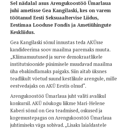
Sel nädalal asus Arengukoostöö Ümarlaua
juhi ametisse Gea Kangilaski, kes on varem
töötanud Eesti Seksuaaltervise Liidus,
Eestimaa Looduse Fondis ja Ametiühingute
Keskliidus.
Gea Kangilaski sõnul innustas teda AKÜsse
kandideerima soov maailma paremaks muuta.
„Kliimamuutused ja surve demokraatlikele
institutsioonide püsimisele muudavad maailma
üha ebakindlamaks paigaks. Siin aitab üksnes
teadlikult võetud suund kestlikule arengule, mille
eestvedajaks on AKÜ Eestis olnud“.
Arengukoostöö Ümarlaua juht valiti avalikul
konkursil. AKÜ nõukogu liikme Mari-Helene
Kaberi sõnul on Gea teadmised, oskused ja
kogemustepagas on Arengukoostöö Ümarlaua
juhtimiseks väga sobivad. „Lisaks laialdastele