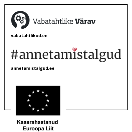
vabatahtlikud.ee
annetamistalgud.ee