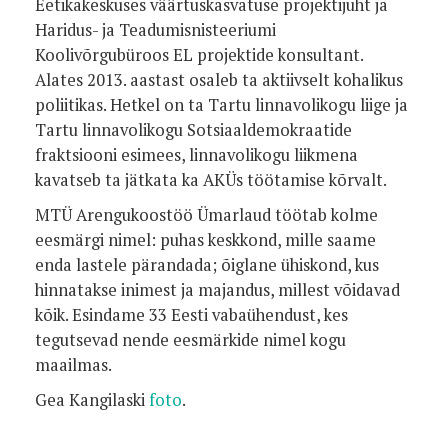
Eetikakeskuses väärtuskasvatuse projektijuht ja
Haridus- ja Teadumisnisteeriumi
Koolivõrgubüroos EL projektide konsultant.
Alates 2013. aastast osaleb ta aktiivselt kohalikus
poliitikas. Hetkel on ta Tartu linnavolikogu liige ja
Tartu linnavolikogu Sotsiaaldemokraatide
fraktsiooni esimees, linnavolikogu liikmena
kavatseb ta jätkata ka AKÜs töötamise kõrvalt.
MTÜ Arengukoostöö Ümarlaud töötab kolme
eesmärgi nimel: puhas keskkond, mille saame
enda lastele pärandada; õiglane ühiskond, kus
hinnatakse inimest ja majandus, millest võidavad
kõik. Esindame 33 Eesti vabaühendust, kes
tegutsevad nende eesmärkide nimel kogu
maailmas.
Gea Kangilaski
foto
.