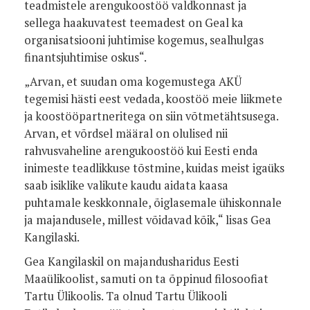
teadmistele arengukoostöö valdkonnast ja
sellega haakuvatest teemadest on Geal ka
organisatsiooni juhtimise kogemus, sealhulgas
finantsjuhtimise oskus“.
„Arvan, et suudan oma kogemustega AKÜ
tegemisi hästi eest vedada, koostöö meie liikmete
ja koostööpartneritega on siin võtmetähtsusega.
Arvan, et võrdsel määral on olulised nii
rahvusvaheline arengukoostöö kui Eesti enda
inimeste teadlikkuse tõstmine, kuidas meist igaüks
saab isiklike valikute kaudu aidata kaasa
puhtamale keskkonnale, õiglasemale ühiskonnale
ja majandusele, millest võidavad kõik,“ lisas Gea
Kangilaski.
Gea Kangilaskil on majandusharidus Eesti
Maaülikoolist, samuti on ta õppinud filosoofiat
Tartu Ülikoolis. Ta olnud Tartu Ülikooli