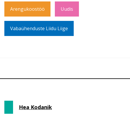
Arengukoostöö
Uudis
Vabaühenduste Liidu Liige
Hea Kodanik