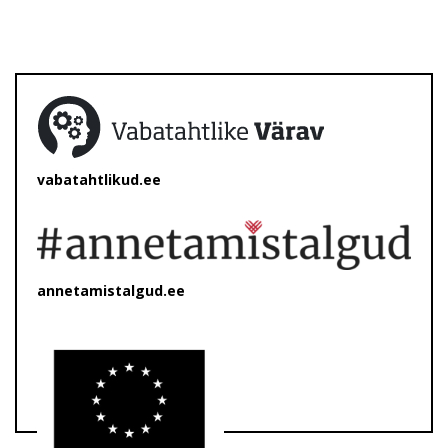
vabatahtlikud.ee
annetamistalgud.ee