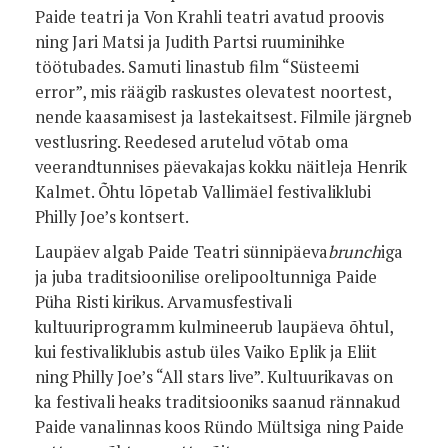
Paide teatri ja Von Krahli teatri avatud proovis
ning Jari Matsi ja Judith Partsi ruuminihke
töötubades. Samuti linastub film “Süsteemi
error”, mis räägib raskustes olevatest noortest,
nende kaasamisest ja lastekaitsest. Filmile järgneb
vestlusring. Reedesed arutelud võtab oma
veerandtunnises päevakajas kokku näitleja Henrik
Kalmet. Õhtu lõpetab Vallimäel festivaliklubi
Philly Joe’s kontsert.
Laupäev algab Paide Teatri sünnipäeva
brunch
iga
ja juba traditsioonilise orelipooltunniga Paide
Püha Risti kirikus. Arvamusfestivali
kultuuriprogramm kulmineerub laupäeva õhtul,
kui festivaliklubis astub üles Vaiko Eplik ja Eliit
ning Philly Joe’s “All stars live”. Kultuurikavas on
ka festivali heaks traditsiooniks saanud rännakud
Paide vanalinnas koos Ründo Mültsiga ning Paide