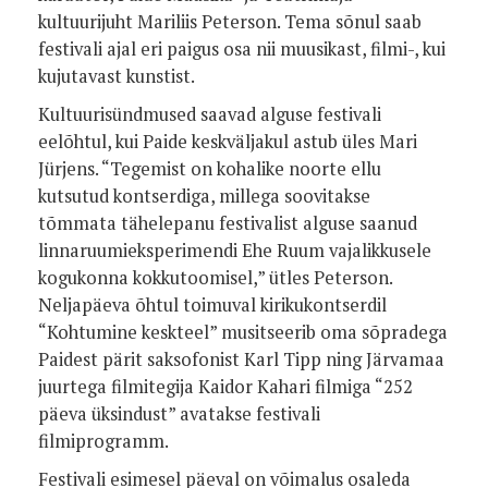
kultuurijuht Mariliis Peterson. Tema sõnul saab
festivali ajal eri paigus osa nii muusikast, filmi-, kui
kujutavast kunstist.
Kultuurisündmused saavad alguse festivali
eelõhtul, kui Paide keskväljakul astub üles Mari
Jürjens. “Tegemist on kohalike noorte ellu
kutsutud kontserdiga, millega soovitakse
tõmmata tähelepanu festivalist alguse saanud
linnaruumieksperimendi Ehe Ruum vajalikkusele
kogukonna kokkutoomisel,” ütles Peterson.
Neljapäeva õhtul toimuval kirikukontserdil
“Kohtumine keskteel” musitseerib oma sõpradega
Paidest pärit saksofonist Karl Tipp ning Järvamaa
juurtega filmitegija Kaidor Kahari filmiga “252
päeva üksindust” avatakse festivali
filmiprogramm.
Festivali esimesel päeval on võimalus osaleda