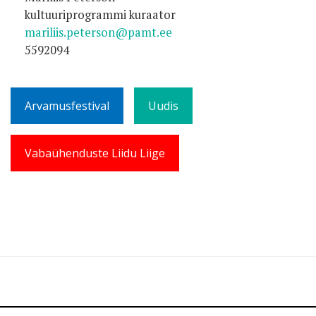
kultuuriprogrammi kuraator
mariliis.peterson@pamt.ee
5592094
Arvamusfestival
Uudis
Vabaühenduste Liidu Liige