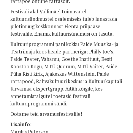
rattapoe õhtune rattasõit.
Festivali alal Vallimäel toimuvatel
kultuurisündmustel osalemiseks tuleb lunastada
piletimüügikeskkonnast Fienta priipääse
festivalile. Enamik kultuurisündmusi on tasuta.
Kultuuriprogrammi pani kokku Paide Muusika- ja
Teatrimaja koos heade partneriga: Philly Joe’s,
Paide Teater, Vabamu, Goethe Instituut, Eesti
Koostöö Kogu, MTÜ Quorum, MTÜ Vaiter, Paide
Püha Risti kirik, Ajakeskus Wittenstein, Paide
rattapood, Rahvakultuuri keskus ja Kultuurkapitali
Järvamaa ekspertgrupp. Aitäh kõigile, kes
annetamistalgutel toetasid festivali
kultuuriprogrammi sündi.
Ootame teid arvamusfestivalile!
Lisainfo
:
Mariliis Peterson