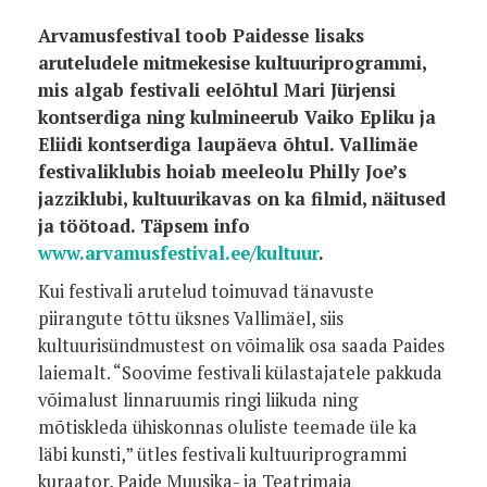
Arvamusfestival toob Paidesse lisaks
aruteludele mitmekesise kultuuriprogrammi,
mis algab festivali eelõhtul Mari Jürjensi
kontserdiga ning kulmineerub Vaiko Epliku ja
Eliidi kontserdiga laupäeva õhtul. Vallimäe
festivaliklubis hoiab meeleolu Philly Joe’s
jazziklubi, kultuurikavas on ka filmid, näitused
ja töötoad. Täpsem info
www.arvamusfestival.ee/kultuur
.
Kui festivali arutelud toimuvad tänavuste
piirangute tõttu üksnes Vallimäel, siis
kultuurisündmustest on võimalik osa saada Paides
laiemalt. “Soovime festivali külastajatele pakkuda
võimalust linnaruumis ringi liikuda ning
mõtiskleda ühiskonnas oluliste teemade üle ka
läbi kunsti,” ütles festivali kultuuriprogrammi
kuraator, Paide Muusika- ja Teatrimaja