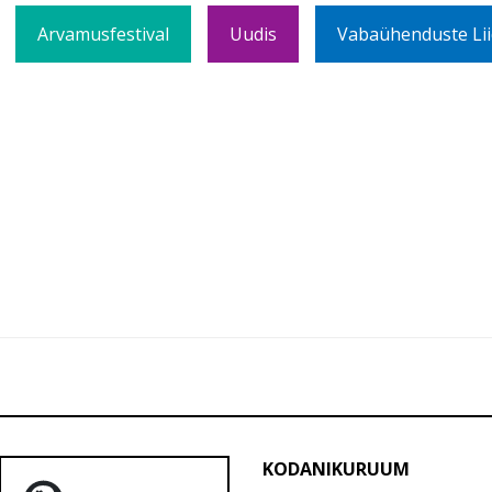
Arvamusfestival
Uudis
Vabaühenduste Lii
KODANIKURUUM