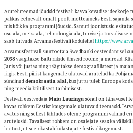
Aruteluteemad jõudsid festivali kavva kevadise ideekorje 
pakkus eelnevalt omalt poolt mõtteaineks Eesti sajanda
mis kõik ka programmi jõudsid. Samuti joonistusid esitatud
usu ala, metsaala, tehnoloogia ala, tervise ja turvalisuse 
saab tutvuda Arvamusfestivali kodulehel
https://www.arva
Arvamusfestivali suurtoetaja Swedbanki eestvedamisel sü
2038
vaagitakse Balti riikide ühiseid rõõme ja muresid. Küs
Janis või Justas ning räägitakse demograafilistest ja maj
riigis. Eesti piirist kaugemale ulatuvad arutelud ka Põhj
sündinud
demokraatia alal
, kus juttu tuleb Euroopa kod
ning meedia kriitilisest tarbimisest.
Festivali eestvedaja
Maiu Lauringu
sõnul on tänavusel fe
kavas rohkem Eestist kaugemale ulatuvaid teemasid. “Arva
avatus ning sellest lähtudes oleme programmi valinud eri
arutelusid. Tavalisest rohkem on osalejate seas ka väliskül
lootust, et see rikastab külastajate festivalikogemust.