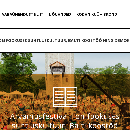
VABAÜHENDUSTE LIIT
NÕUANDED
KODANIKUÜHISKOND
 ON FOOKUSES SUHTLUSKULTUUR, BALTI KOOSTÖÖ NING DEMO
Arvamusfestivalil on fookuses
suhtluskultuur, Balti koostöö