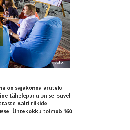
Foto:
e on sajakonna arutelu
ine tähelepanu on sel suvel
taste Balti riikide
usse. Ühtekokku toimub 160