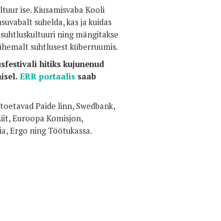
ultuur ise. Kiusamisvaba Kooli
usuvabalt suhelda, kas ja kuidas
 suhtluskultuuri ning mängitakse
lähemalt suhtlusest küberruumis.
festivali hitiks kujunenud
isel.
ERR portaalis
saab
i toetavad Paide linn, Swedbank,
iit, Euroopa Komisjon,
a, Ergo ning Töötukassa.