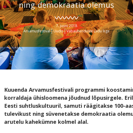
ning demokraatia olemus
7. juuni 2018
Arvamusfestival
Uudis
Vabaühenduste Liidu liige
Kuuenda Arvamusfestivali programmi koostamin
korraldaja ühisloomena jõudnud lõpusirgele. Eril
Eesti suhtluskultuuril, samuti räägitakse 100-aas
tulevikust ning süvenetakse demokraatia olem
arutelu kahekümne kolmel alal.