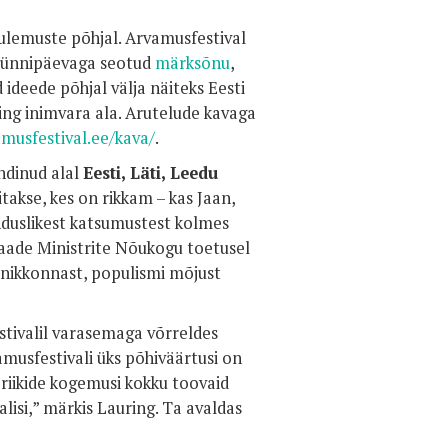
tulemuste põhjal. Arvamusfestival
 sünnipäevaga seotud
märksõnu
,
 ideede põhjal välja näiteks Eesti
ning inimvara ala. Arutelude kavaga
musfestival.ee/kava/
.
ndinud alal
Eesti, Läti, Leedu
itakse, kes on rikkam – kas Jaan,
anduslikest katsumustest kolmes
amaade Ministrite Nõukogu toetusel
anikkonnast, populismi mõjust
stivalil varasemaga võrreldes
musfestivali üks põhiväärtusi on
 riikide kogemusi kokku toovaid
alisi,” märkis Lauring. Ta avaldas