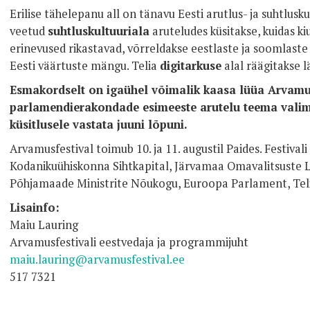
Erilise tähelepanu all on tänavu Eesti arutlus- ja suhtlusk
veetud
suhtluskultuuriala
aruteludes küsitakse, kuidas ki
erinevused rikastavad, võrreldakse eestlaste ja soomlaste
Eesti väärtuste mängu. Telia
digitarkuse
alal räägitakse 
Esmakordselt on igaühel võimalik kaasa lüüa Arvamus
parlamendierakondade esimeeste arutelu teema valim
küsitlusele vastata juuni lõpuni.
Arvamusfestival toimub 10. ja 11. augustil Paides. Festival
Kodanikuühiskonna Sihtkapital, Järvamaa Omavalitsuste L
Põhjamaade Ministrite Nõukogu, Euroopa Parlament, Teli
Lisainfo:
Maiu Lauring
Arvamusfestivali eestvedaja ja programmijuht
maiu.lauring@arvamusfestival.ee
517 7321