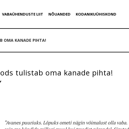
VABAÜHENDUSTE LIIT
NÕUANDED
KODANIKUÜHISKOND
B OMA KANADE PIHTA!
ods tulistab oma kanade pihta!
“Avanes puuriuks. Lõpuks ometi nägin võimalust olla vaba. 