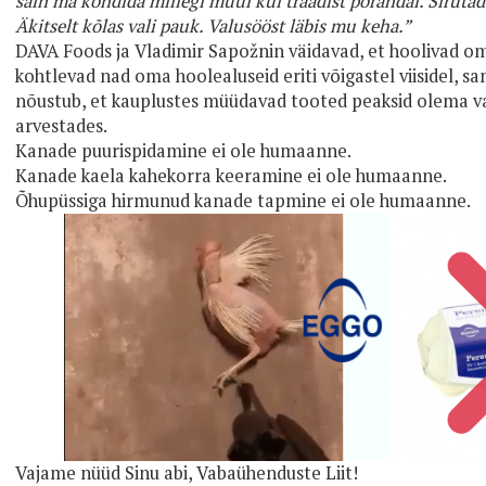
sain ma kõndida millegi muul kui traadist põrandal. Siruta
Äkitselt kõlas vali pauk. Valusööst läbis mu keha.”
DAVA Foods ja Vladimir Sapožnin väidavad, et hoolivad o
kohtlevad nad oma hoolealuseid eriti võigastel viisidel
, sa
nõustub, et kauplustes müüdavad tooted peaksid olema 
arvestades.
Kanade puurispidamine ei ole humaanne.
Kanade kaela kahekorra keeramine ei ole humaanne.
Õhupüssiga hirmunud kanade tapmine ei ole humaanne.
Vajame nüüd Sinu abi, Vabaühenduste Liit!