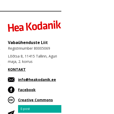
Vabaühenduste Liit
Registrinumber 80005069
Lõõtsa 8, 11415 Tallinn, Aguri
maja, 2. korrus
KONTAKT
info@heakodanik.ee
Facebook
Creative Commons
Email