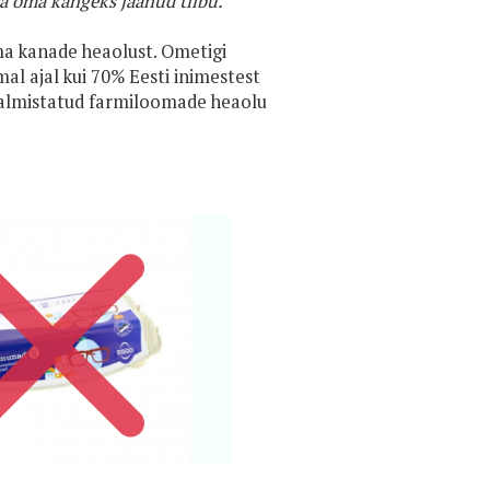
da oma kangeks jäänud tiibu.
ma kanade heaolust. Ometigi
mal ajal kui 70% Eesti inimestest
valmistatud farmiloomade heaolu