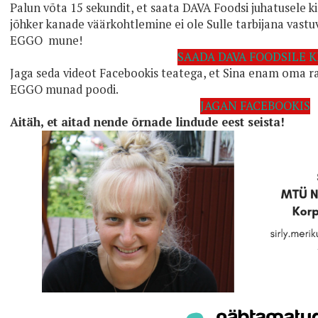
Palun võta 15 sekundit, et saata DAVA Foodsi juhatusele kir
jõhker kanade väärkohtlemine ei ole Sulle tarbijana vastu
EGGO mune!
SAADA DAVA FOODSILE K
Jaga seda videot Facebookis teatega, et Sina enam oma ra
EGGO munad poodi.
JAGAN FACEBOOKIS
Aitäh, et aitad nende õrnade lindude eest seista!