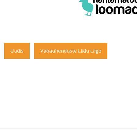
Uudis
Vabaühenduste Liidu Liige