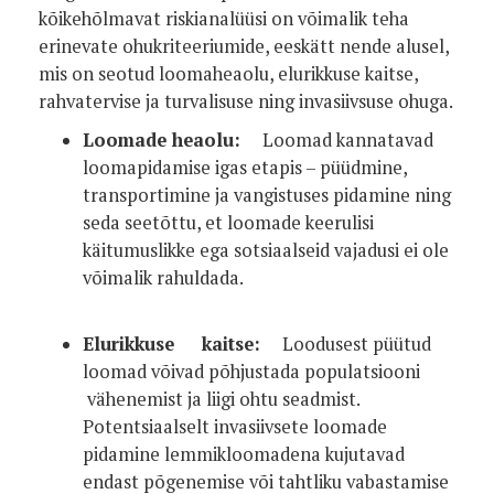
kõikehõlmavat riskianalüüsi on võimalik teha
erinevate ohukriteeriumide, eeskätt nende alusel,
mis on seotud loomaheaolu, elurikkuse kaitse,
rahvatervise ja turvalisuse ning invasiivsuse ohuga.
Loomade heaolu:
Loomad kannatavad
loomapidamise igas etapis – püüdmine,
transportimine ja vangistuses pidamine ning
seda seetõttu, et loomade keerulisi
käitumuslikke ega sotsiaalseid vajadusi ei ole
võimalik rahuldada.
Elurikkuse kaitse:
Loodusest püütud
loomad võivad põhjustada populatsiooni
vähenemist ja liigi ohtu seadmist.
Potentsiaalselt invasiivsete loomade
pidamine lemmikloomadena kujutavad
endast põgenemise või tahtliku vabastamise