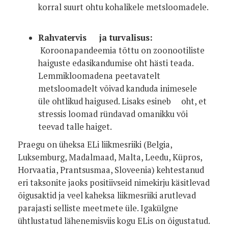
korral suurt ohtu kohalikele metsloomadele.
Rahvatervis ja turvalisus:
Koroonapandeemia tõttu on zoonootiliste
haiguste edasikandumise oht hästi teada.
Lemmikloomadena peetavatelt
metsloomadelt võivad kanduda inimesele
üle ohtlikud haigused. Lisaks esineb oht, et
stressis loomad ründavad omanikku või
teevad talle haiget.
Praegu on üheksa ELi liikmesriiki (Belgia,
Luksemburg, Madalmaad, Malta, Leedu, Küpros,
Horvaatia, Prantsusmaa, Sloveenia) kehtestanud
eri taksonite jaoks positiivseid nimekirju käsitlevad
õigusaktid ja veel kaheksa liikmesriiki arutlevad
parajasti selliste meetmete üle. Igakülgne
ühtlustatud lähenemisviis kogu ELis on õigustatud.