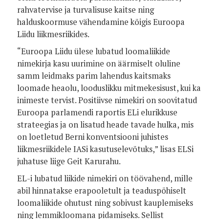
rahvatervise ja turvalisuse kaitse ning
halduskoormuse vähendamine kõigis Euroopa
Liidu liikmesriikides.
“Euroopa Liidu ülese lubatud loomaliikide
nimekirja kasu uurimine on äärmiselt oluline
samm leidmaks parim lahendus kaitsmaks
loomade heaolu, looduslikku mitmekesisust, kui ka
inimeste tervist. Positiivse nimekiri on soovitatud
Euroopa parlamendi raportis ELi elurikkuse
strateegias ja on lisatud heade tavade hulka, mis
on loetletud
Berni konventsiooni juhistes
liikmesriikidele IASi kasutuselevõtuks,” lisas ELSi
juhatuse liige Geit Karurahu.
EL-i lubatud liikide nimekiri on töövahend, mille
abil hinnatakse erapooletult ja teaduspõhiselt
loomaliikide ohutust ning sobivust kauplemiseks
ning lemmikloomana pidamiseks. Sellist