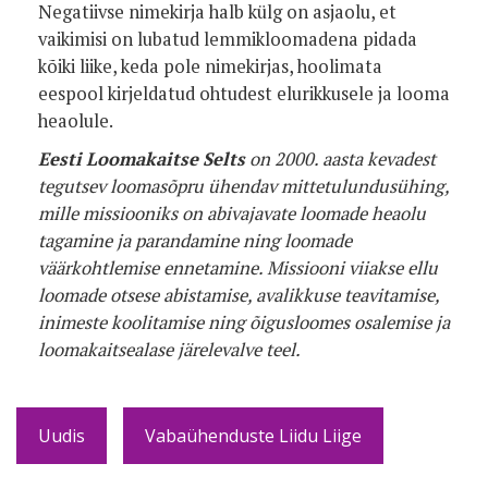
Negatiivse nimekirja halb külg on asjaolu, et
vaikimisi on lubatud lemmikloomadena pidada
kõiki liike, keda pole nimekirjas, hoolimata
eespool kirjeldatud ohtudest elurikkusele ja looma
heaolule.
Eesti Loomakaitse Selts
on 2000. aasta kevadest
tegutsev loomasõpru ühendav mittetulundusühing,
mille missiooniks on abivajavate loomade heaolu
tagamine ja parandamine ning loomade
väärkohtlemise ennetamine. Missiooni viiakse ellu
loomade otsese abistamise, avalikkuse teavitamise,
inimeste koolitamise ning õigusloomes osalemise ja
loomakaitsealase järelevalve teel.
Uudis
Vabaühenduste Liidu Liige