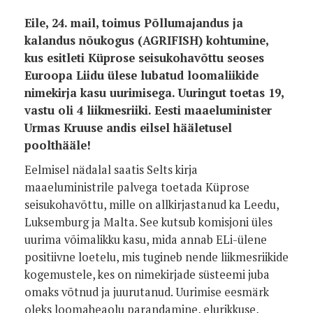
Eile, 24. mail, toimus Põllumajandus ja
kalandus nõukogus (AGRIFISH) kohtumine,
kus esitleti Küprose seisukohavõttu seoses
Euroopa Liidu ülese lubatud loomaliikide
nimekirja kasu uurimisega.
Uuringut toetas 19,
vastu oli 4
liikmesriiki
. Eesti maaeluminister
Urmas Kruuse andis eilsel hääletusel
poolthääle!
Eelmisel nädalal saatis Selts kirja
maaeluministrile palvega toetada Küprose
seisukohavõttu, mille on allkirjastanud ka Leedu,
Luksemburg ja Malta. See kutsub komisjoni üles
uurima võimalikku kasu, mida annab ELi-ülene
positiivne loetelu, mis tugineb nende liikmesriikide
kogemustele, kes on nimekirjade süsteemi juba
omaks võtnud ja juurutanud. Uurimise eesmärk
oleks loomaheaolu parandamine, elurikkuse,