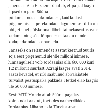
juhendaja Abu Hashem rõhutab, et paljud laagri
lapsed on pärit Süüria
põllumajanduspiirkondadest, kuid kodust
põgenemise ja perekondade lagunemise tõttu on
oht, et uuel põlvkonnal läheb taimekasvatusoskus
kaduma ning sõja lõppedes ei taastu nende
kodupiirkondades enam elu.
Tänaseks on seitsmendat aastat kestnud Süüria
sõja eest põgenenud üle viie miljoni inimese,
hinnanguliselt võib Jordaanias olla 600 000 kuni
1,2 miljonit süürlast. Azraqi laager avati 2014.
aasta kevadel, et riiki saabunud abivajajatele
turvalist peatuspaika pakkuda. Hetkel elab laagris
üle 30 000 inimese.
Eesti MTÜ Mondo aitab Süüria pagulasi
kolmandat aastat, toetades naaberriikides
Jordaanias, Liibanonis ja Türgis asuvaid