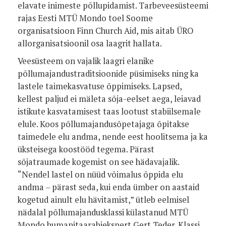
elavate inimeste põllupidamist. Tarbeveesüsteemi
rajas Eesti MTÜ Mondo toel Soome
organisatsioon Finn Church Aid, mis aitab ÜRO
allorganisatsioonil osa laagrit hallata.
Veesüsteem on vajalik laagri elanike
põllumajandustraditsioonide püsimiseks ning ka
lastele taimekasvatuse õppimiseks. Lapsed,
kellest paljud ei mäleta sõja-eelset aega, leiavad
istikute kasvatamisest taas lootust stabiilsemale
elule. Koos põllumajandusõpetajaga õpitakse
taimedele elu andma, nende eest hoolitsema ja ka
üksteisega koostööd tegema. Pärast
sõjatraumade kogemist on see hädavajalik.
“Nendel lastel on nüüd võimalus õppida elu
andma – pärast seda, kui enda ümber on aastaid
kogetud ainult elu hävitamist,” ütleb eelmisel
nädalal põllumajandusklassi külastanud MTÜ
Mondo humanitaarabiekspert Gert Teder. Klassi