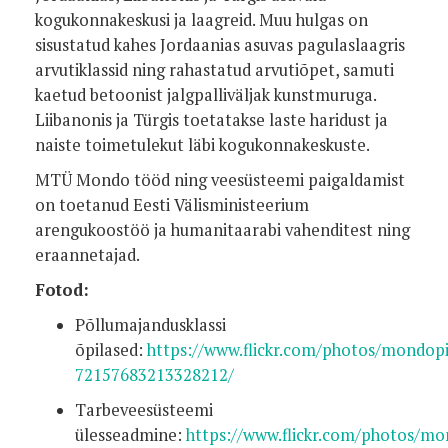
kogukonnakeskusi ja laagreid. Muu hulgas on
sisustatud kahes Jordaanias asuvas pagulaslaagris
arvutiklassid ning rahastatud arvutiõpet, samuti
kaetud betoonist jalgpalliväljak kunstmuruga.
Liibanonis ja Türgis toetatakse laste haridust ja
naiste toimetulekut läbi kogukonnakeskuste.
MTÜ Mondo tööd ning veesüsteemi paigaldamist
on toetanud Eesti Välisministeerium
arengukoostöö ja humanitaarabi vahenditest ning
eraannetajad.
Fotod:
Põllumajandusklassi
õpilased:
https://www.flickr.com/photos/mondop
72157683213328212/
Tarbeveesüsteemi
ülesseadmine:
https://www.flickr.com/photos/m