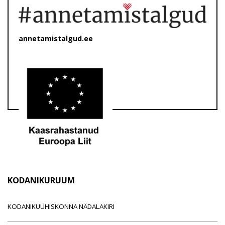
annetamistalgud.ee
KODANIKURUUM
KODANIKUÜHISKONNA NÄDALAKIRI