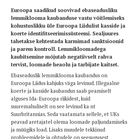
Euroopa saadikud soovivad ebaseadusliku
lemmiklooma kaubanduse vastu võitlemiseks
kohustuslikku üle Euroopa Liidulist kasside ja
koerte identifitseerimissüsteemi. Sealjuures
tahetakse kehtestada karmimad sanktsioonid
ja parem kontroll. Lemmikloomadega
kaubitsemine mõjutab negatiivselt rahva
tervist, loomade heaolu ja tarbijate kaitset.
Ebaseaduslik lemmiklooma kaubandus on
Euroopa Liidus kahjuks väga levinud. Illegaalne
koerte ja kasside kaubandus saab peamiselt
alguses Ida-Euroopa riikidest, kuid
suuremahuliselt on see levinud ka nt
Suurbritannias. Seda vaatamata sellele, et UKs
peavad aretajatel olema loomade paljundamiseks
ja müügiks load. Lisaks muudele tekkinud
probleemidele ja ohtudele on seesugusest