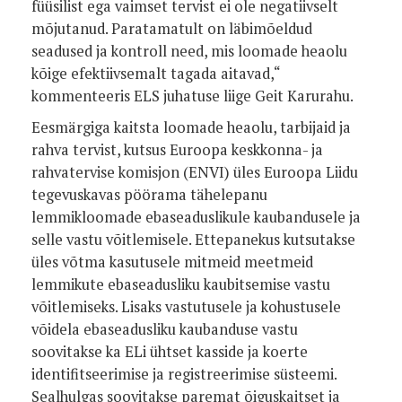
füüsilist ega vaimset tervist ei ole negatiivselt
mõjutanud. Paratamatult on läbimõeldud
seadused ja kontroll need, mis loomade heaolu
kõige efektiivsemalt tagada aitavad,“
kommenteeris ELS juhatuse liige Geit Karurahu.
Eesmärgiga kaitsta loomade heaolu, tarbijaid ja
rahva tervist, kutsus Euroopa keskkonna- ja
rahvatervise komisjon (ENVI) üles Euroopa Liidu
tegevuskavas pöörama tähelepanu
lemmikloomade ebaseaduslikule kaubandusele ja
selle vastu võitlemisele. Ettepanekus kutsutakse
üles võtma kasutusele mitmeid meetmeid
lemmikute ebaseadusliku kaubitsemise vastu
võitlemiseks. Lisaks vastutusele ja kohustusele
võidela ebaseadusliku kaubanduse vastu
soovitakse ka ELi ühtset kasside ja koerte
identifitseerimise ja registreerimise süsteemi.
Sealhulgas soovitakse paremat õiguskaitset ja