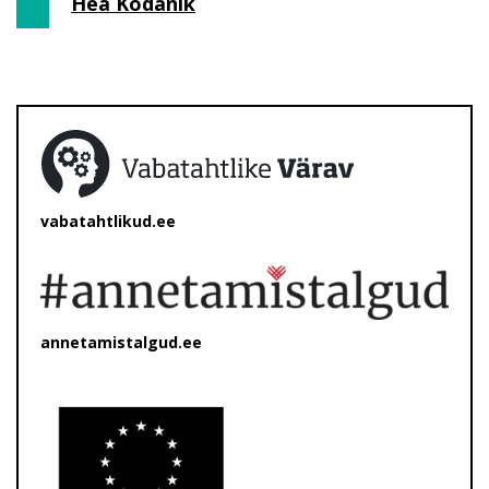
Hea Kodanik
vabatahtlikud.ee
annetamistalgud.ee