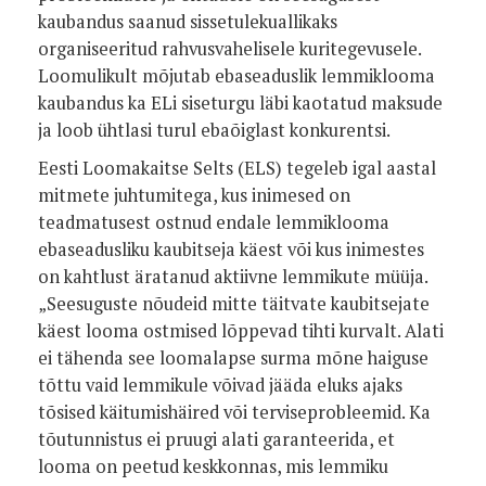
kaubandus saanud sissetulekuallikaks
organiseeritud rahvusvahelisele kuritegevusele.
Loomulikult mõjutab ebaseaduslik lemmiklooma
kaubandus ka ELi siseturgu läbi kaotatud maksude
ja loob ühtlasi turul ebaõiglast konkurentsi.
Eesti Loomakaitse Selts (ELS) tegeleb igal aastal
mitmete juhtumitega, kus inimesed on
teadmatusest ostnud endale lemmiklooma
ebaseadusliku kaubitseja käest või kus inimestes
on kahtlust äratanud aktiivne lemmikute müüja.
„Seesuguste nõudeid mitte täitvate kaubitsejate
käest looma ostmised lõppevad tihti kurvalt. Alati
ei tähenda see loomalapse surma mõne haiguse
tõttu vaid lemmikule võivad jääda eluks ajaks
tõsised käitumishäired või terviseprobleemid. Ka
tõutunnistus ei pruugi alati garanteerida, et
looma on peetud keskkonnas, mis lemmiku