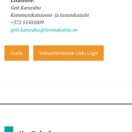
Lisateave:
Geit Karurahu
Kommunikatsiooni- ja turundusjuht
+372 55505009
geit.karurahu@loomakaitse.ee
Uudis
Vabaühenduste Liidu Liige