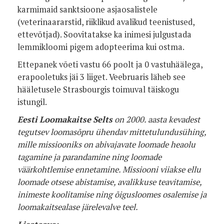
karmimaid sanktsioone asjaosalistele
(veterinaararstid, riiklikud avalikud teenistused,
ettevõtjad). Soovitatakse ka inimesi julgustada
lemmikloomi pigem adopteerima kui ostma.
Ettepanek võeti vastu 66 poolt ja 0 vastuhäälega,
erapooletuks jäi 3 liiget. Veebruaris läheb see
hääletusele Strasbourgis toimuval täiskogu
istungil.
Eesti Loomakaitse Selts
on 2000. aasta kevadest
tegutsev loomasõpru ühendav mittetulundusühing,
mille missiooniks on abivajavate loomade heaolu
tagamine ja parandamine ning loomade
väärkohtlemise ennetamine. Missiooni viiakse ellu
loomade otsese abistamise, avalikkuse teavitamise,
inimeste koolitamise ning õigusloomes osalemise ja
loomakaitsealase järelevalve teel.