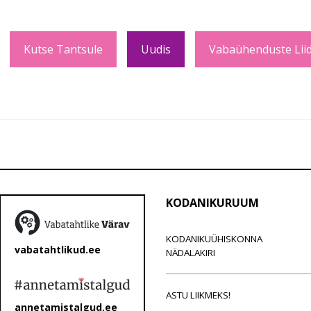
Kutse Tantsule
Uudis
Vabaühenduste Liid
KODANIKURUUM
KODANIKUÜHISKONNA
vabatahtlikud.ee
NÄDALAKIRI
ASTU LIIKMEKS!
annetamistalgud.ee