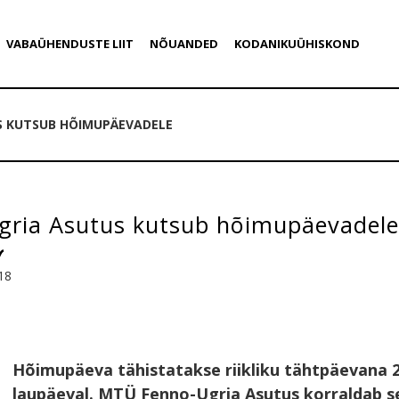
VABAÜHENDUSTE LIIT
NÕUANDED
KODANIKUÜHISKOND
S KUTSUB HÕIMUPÄEVADELE
gria Asutus kutsub hõimupäevadele
18
Hõimupäeva tähistatakse riikliku tähtpäevana 2
laupäeval. MTÜ Fenno-Ugria Asutus korraldab s