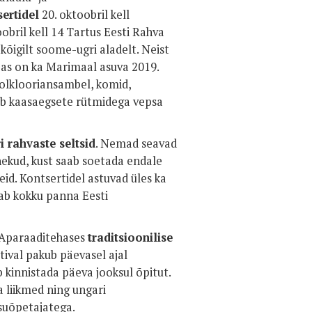
ertidel
20. oktoobril kell
oobril kell 14 Tartus Eesti Rahva
õigilt soome-ugri aladelt. Neist
as on ka Marimaal asuva 2019.
folklooriansambel, komid,
mib kaasaegsete rütmidega vepsa
 rahvaste seltsid
. Nemad seavad
nekud, kust saab soetada endale
eid. Kontsertidel astuvad üles ka
ab kokku panna Eesti
s Aparaaditehases
traditsioonilise
ival pakub päevasel ajal
b kinnistada päeva jooksul õpitut.
liikmed ning ungari
suõpetajatega.