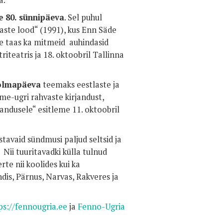
a.
e 80. sünnipäeva
. Sel puhul
aste lood“ (1991), kus Enn Säde
me taas ka mitmeid auhindasid
riteatris ja 18. oktoobril Tallinna
kolmapäeva
teemaks eestlaste ja
me-ugri rahvaste kirjandust,
jandusele“ e
sitleme 11. oktoobril
avaid sündmusi paljud seltsid ja
 Nii tuuritavadki külla tulnud
e nii koolides kui ka
dis, Pärnus, Narvas, Rakveres ja
ps://fennougria.ee
ja
Fenno-Ugria