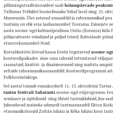
pillimängutraditsioonidest saab
hõimupäevade peakonts
Tallinnas Telliskivi loomelinnaku Vabal laval ning 21. okt
Muuseumis. Üles astuvad ansamblid ja rahvamuusikud pea k
tuntuim on ehk ersa lauluansambel Toorama. Esinejate se
aasta soome-ugri kultuuripealinna Untšo (Šorunza) küla 
põhjarahvaste esindajad ja paljud teised. Rahvalaule põi
etnorockansambel Noid.
Korraldustöös löövad kaasa Eestis tegutsevad
soome-ugri
kontserdipaikades sisse oma rahvaid tutvustavad väljapa
raamatuid, käsitöö- ja disainiesemeid ning maitsta suupist
seltside rahvamuusikaansamblid. Kontserdiprogrammi ait
Folkloorinõukogu.
Sel aastal toimub esmakordselt 11.-13. oktoobrini Tartu
tantsu festivali Sabatants
soome-ugri eriprogramm. Fest
seminare ja õpitubasid ning õhtuti tantsuklubisid, kus saa
Juhendavad maineka udmurdi tantsuansambli Ekton Korka 
etnomusikoloogid Zoltán Juhász ja Réka Juhász koos tant