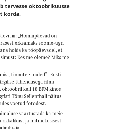
gub tervesse oktoobrikuusse
t korda.
äevi nii: „Hõimupäevad on
rasest erksamaks soome-ugri
ana hoida ka tööpäevadel, et
küsimust: Kes me oleme? Miks me
mis „Linnutee tuuled“. Eesti
rgilise tähendusega filmi
 oktoobril kell 18 BFM kinos
isti Tõnu Seilenthali näitus
üles võetud fotodest.
õimaluse väärtustada ka meie
rikkalikust ja mitmekesisest
laulu- ja