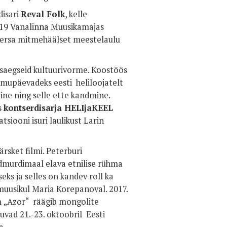
disari
Reval Folk
, kelle
 19 Vanalinna Muusikamajas
 ersa mitmehäälset meestelaulu
aasaegseid kultuurivorme. Koostöös
upäevadeks eesti heliloojatelt
ne ning selle ette kandmine.
s
kontserdisarja HELIjaKEEL
tsiooni isuri laulikust Larin
ärsket filmi. Peterburi
dmurdimaal elava etnilise rühma
ks ja selles on kandev roll ka
muusikul Maria Korepanoval. 2017.
m „Azor“ räägib mongolite
tuvad 21.-23. oktoobril Eesti