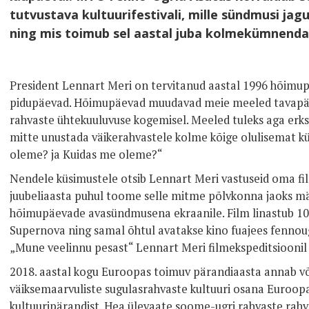
tutvustava kultuurifestivali, mille sündmusi ja
ning mis toimub sel aastal juba kolmekümnenda
President Lennart Meri on tervitanud aastal 1996 hõimup
pidupäevad. Hõimupäevad muudavad meie meeled tavapä
rahvaste ühtekuuluvuse kogemisel. Meeled tuleks aga erks
mitte unustada väikerahvastele kolme kõige olulisemat 
oleme? ja Kuidas me oleme?“
Nendele küsimustele otsib Lennart Meri vastuseid oma fil
juubeliaasta puhul toome selle mitme põlvkonna jaoks mä
hõimupäevade avasündmusena ekraanile. Film linastub 10.
Supernova ning samal õhtul avatakse kino fuajees fennougr
„Mune veelinnu pesast“ Lennart Meri filmekspeditsioonil 
2018. aastal kogu Euroopas toimuv pärandiaasta annab v
väiksemaarvuliste sugulasrahvaste kultuuri osana Euroopa 
kultuuripärandist. Hea ülevaate soome-ugri rahvaste rahva