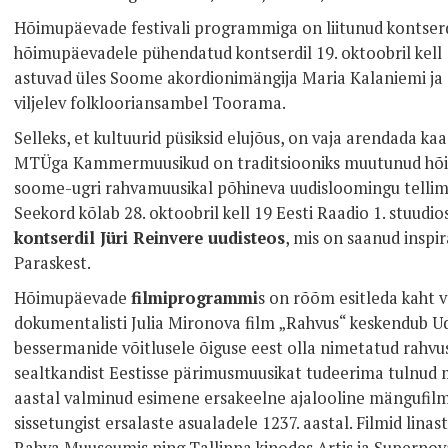
Hõimupäevade festivali programmiga on liitunud kontser
hõimupäevadele pühendatud kontserdil 19. oktoobril kell
astuvad üles Soome akordionimängija Maria Kalaniemi ja
viljelev folklooriansambel Toorama.
Selleks, et kultuurid püsiksid elujõus, on vaja arendada k
MTÜga Kammermuusikud on traditsiooniks muutunud hõim
soome-ugri rahvamuusikal põhineva uudisloomingu tellimi
Seekord kõlab 28. oktoobril kell 19 Eesti Raadio 1. stuudio
kontserdil Jüri Reinvere uudisteos
, mis on saanud inspira
Paraskest.
Hõimupäevade
filmiprogrammi
s on rõõm esitleda kaht v
dokumentalisti Julia Mironova film „Rahvus“ keskendub U
bessermanide võitlusele õiguse eest olla nimetatud rahvuse
sealtkandist Eestisse pärimusmuusikat tudeerima tulnud 
aastal valminud esimene ersakeelne ajalooline mängufil
sissetungist ersalaste asualadele 1237. aastal. Filmid linas