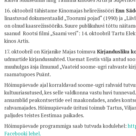
Rahva Muuseumis ning Tallinna kinodes Artis ja Supernov
16. oktoobril tähistame Kinomajas helirežissööri
Enn Säd
linastuvad dokumentaalid „Toorumi pojad“ (1990) ja „Liivl
on olnud kaasrežissööriks. Suure publikuhuvi tõttu näita
saanud Rootsi filmi „Saami veri“: 14. oktoobril Tartu Elekt
kinos Artis.
17. oktoobril on Kirjanike Majas toimuva
Kirjandusliku 
udmurtide kirjandussuhted. Uuemat Eestis välja antud soo
muuhulgas äsja ilmunud „
Vaateid soome-ugri rahvaste kir
raamatupoes Puänt.
Hõimupäevade ajal korraldavad soome-ugri rahvaid tutvust
kultuuriasutused, kes selle valdkonna vastu huvi tunnevad.
ansamblid peakontsertide eel maakondades, andes kontsert
rahvamajades. Hõimupäevade üritusi toimub Tartus, Viljan
paljudes teistes Eestimaa paikades.
Hõimupäevade programmiga saab tutvuda kodulehel:
htt
Facebooki lehel.