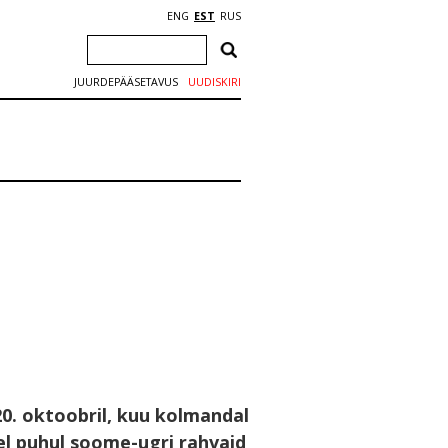
ENG
EST
RUS
JUURDEPÄÄSETAVUS
UUDISKIRI
0. oktoobril, kuu kolmandal
el puhul soome-ugri rahvaid