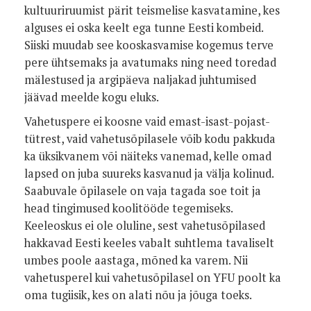
kultuuriruumist pärit teismelise kasvatamine, kes
alguses ei oska keelt ega tunne Eesti kombeid.
Siiski muudab see kooskasvamise kogemus terve
pere ühtsemaks ja avatumaks ning need toredad
mälestused ja argipäeva naljakad juhtumised
jäävad meelde kogu eluks.
Vahetuspere ei koosne vaid emast-isast-pojast-
tütrest, vaid vahetusõpilasele võib kodu pakkuda
ka üksikvanem või näiteks vanemad, kelle omad
lapsed on juba suureks kasvanud ja välja kolinud.
Saabuvale õpilasele on vaja tagada soe toit ja
head tingimused koolitööde tegemiseks.
Keeleoskus ei ole oluline, sest vahetusõpilased
hakkavad Eesti keeles vabalt suhtlema tavaliselt
umbes poole aastaga, mõned ka varem. Nii
vahetusperel kui vahetusõpilasel on YFU poolt ka
oma tugiisik, kes on alati nõu ja jõuga toeks.