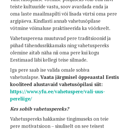
teiste kultuuride vastu, soov avardada enda ja
oma laste maailmapilti või lisada vürtsi oma pere
argipäeva. Kindlasti annab vahetusõpilase
võtmine võimaluse praktiseerida ka võõrkeelt.
Vahetusperena muutuvad pere traditsioonid ja
pühad tähendusrikkamaks ning vahetuspereks
olemine aitab näha nii oma pere kui kogu
Eestimaad läbi kellegi teise silmade.
Iga pere saab ise valida omale sobiva
vahetuslapse.
Vaata järgmisel õppeaastal Eestis
kooliteed alustavaid vahetusõpilasi siit:
https://www.yfu.ee/vahetuspere/vali-uus-
pereliige/
Kes sobib vahetuspereks?
Vahetuspereks hakkamise tingimuseks on teie
pere motivatsioon – sisuliselt on see teisest