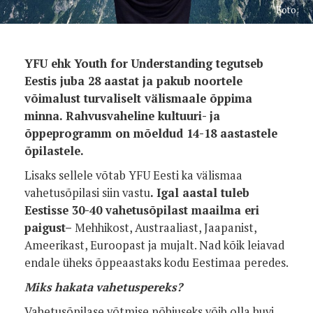
Foto:
YFU ehk Youth for Understanding tegutseb
Eestis juba 28 aastat ja pakub noortele
võimalust turvaliselt välismaale õppima
minna. Rahvusvaheline kultuuri- ja
õppeprogramm on mõeldud 14-18 aastastele
õpilastele.
Lisaks sellele võtab YFU Eesti ka välismaa
vahetusõpilasi siin vastu
. Igal aastal tuleb
Eestisse 30-40 vahetusõpilast maailma eri
paigust
–
Mehhikost, Austraaliast, Jaapanist,
Ameerikast, Euroopast ja mujalt. Nad kõik leiavad
endale üheks õppeaastaks kodu Eestimaa peredes.
Miks hakata vahetuspereks?
Vahetusõpilase võtmise põhjuseks võib olla huvi