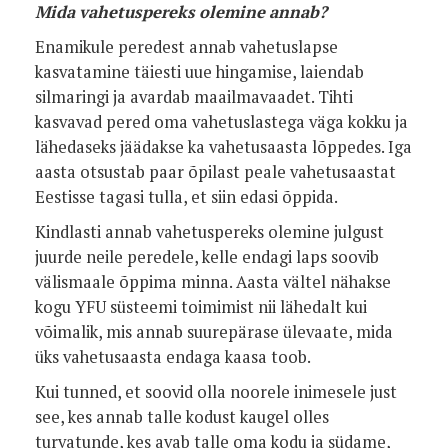
Mida vahetuspereks olemine annab?
Enamikule peredest annab vahetuslapse
kasvatamine täiesti uue hingamise, laiendab
silmaringi ja avardab maailmavaadet. Tihti
kasvavad pered oma vahetuslastega väga kokku ja
lähedaseks jäädakse ka vahetusaasta lõppedes. Iga
aasta otsustab paar õpilast peale vahetusaastat
Eestisse tagasi tulla, et siin edasi õppida.
Kindlasti annab vahetuspereks olemine julgust
juurde neile peredele, kelle endagi laps soovib
välismaale õppima minna. Aasta vältel nähakse
kogu YFU süsteemi toimimist nii lähedalt kui
võimalik, mis annab suurepärase ülevaate, mida
üks vahetusaasta endaga kaasa toob.
Kui tunned, et soovid olla noorele inimesele just
see, kes annab talle kodust kaugel olles
turvatunde, kes avab talle oma kodu ja südame,