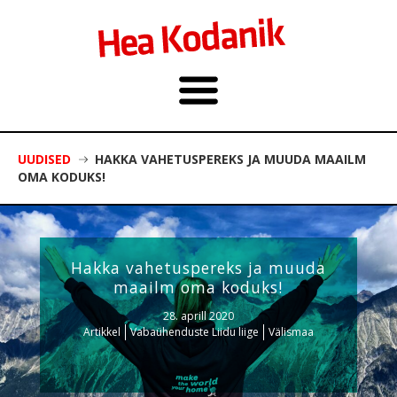
UUDISED
HAKKA VAHETUSPEREKS JA MUUDA MAAILM
OMA KODUKS!
Hakka vahetuspereks ja muuda
maailm oma koduks!
28. aprill 2020
Artikkel
Vabaühenduste Liidu liige
Välismaa