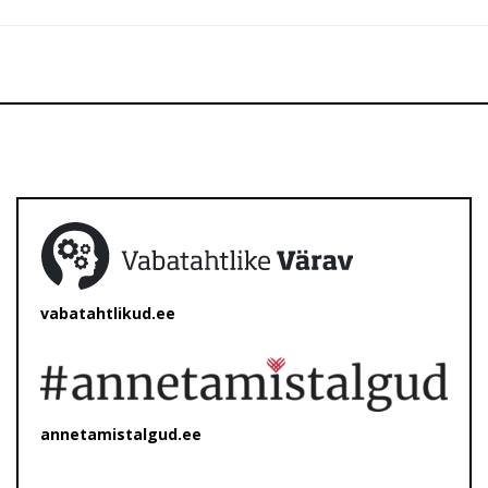
vabatahtlikud.ee
annetamistalgud.ee