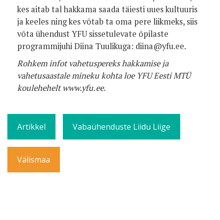
kes aitab tal hakkama saada täiesti uues kultuuris
ja keeles ning kes võtab ta oma pere liikmeks, siis
võta ühendust YFU sissetulevate õpilaste
programmijuhi Diina Tuulikuga: diina@yfu.ee.
Rohkem infot vahetuspereks hakkamise ja
vahetusaastale mineku kohta loe YFU Eesti MTÜ
koulehehelt www.yfu.ee
.
Artikkel
Vabaühenduste Liidu Liige
Välismaa