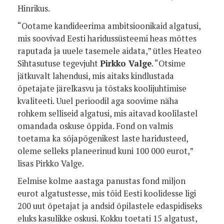
Hinrikus.
“Ootame kandideerima ambitsioonikaid algatusi,
mis soovivad Eesti haridussüsteemi heas mõttes
raputada ja uuele tasemele aidata,” ütles Heateo
Sihtasutuse tegevjuht
Pirkko Valge
. “Otsime
jätkuvalt lahendusi, mis aitaks kindlustada
õpetajate järelkasvu ja tõstaks koolijuhtimise
kvaliteeti. Uuel perioodil aga soovime näha
rohkem selliseid algatusi, mis aitavad koolilastel
omandada oskuse õppida. Fond on valmis
toetama ka sõjapõgenikest laste haridusteed,
oleme selleks planeerinud kuni 100 000 eurot,”
lisas Pirkko Valge.
Eelmise kolme aastaga panustas fond miljon
eurot algatustesse, mis tõid Eesti koolidesse ligi
200 uut õpetajat ja andsid õpilastele edaspidiseks
eluks kasulikke oskusi. Kokku toetati 15 algatust,