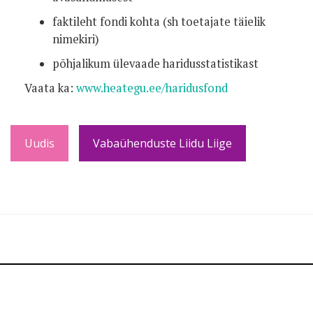
faktileht fondi kohta (sh toetajate täielik
nimekiri)
põhjalikum ülevaade haridusstatistikast
Vaata ka:
www.heategu.ee/haridusfond
Uudis
Vabaühenduste Liidu Liige