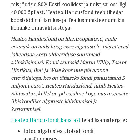
mis jõudsid 80% Eesti koolidest ja neist sai osa ligi
40 000 õpilast. Heateo Haridusfond teeb tihedat
koostööd nii Haridus- ja Teadusministeeriumi kui
kohalike omavalitsustega.
Heateo Haridusfond on filantroopiafond, mille
eesmärk on anda hoog sisse algatustele, mis aitavad
lahendada Eesti üldhariduse suurimaid
sõlmküsimusi. Fondi asutasid Martin Villig, Taavet
Hinrikus, Bolt ja Wise koos uue põlvkonna
ettevõtjatega, kes on tänaseks fondi panustanud 3
miljonit eurot. Heateo Haridusfondi juhib Heateo
Sihtasutus, kellel on pikaajaline kogemus mõjusate
ühiskondlike algatuste käivitamisel ja
kasvatamisel.
Heateo Haridusfondi kaustast
leiad lisamaterjale:
fotod algatustest, fotod fondi
avasündmusest