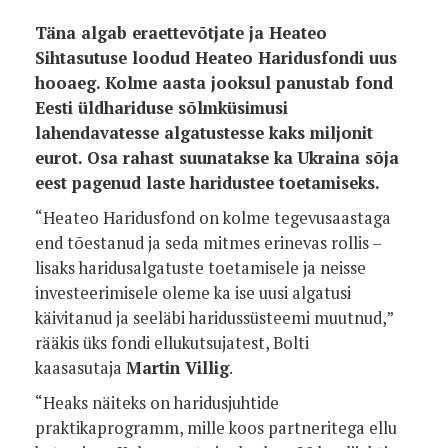
Täna algab eraettevõtjate ja Heateo
Sihtasutuse loodud Heateo Haridusfondi uus
hooaeg. Kolme aasta jooksul panustab fond
Eesti üldhariduse sõlmküsimusi
lahendavatesse algatustesse kaks miljonit
eurot. Osa rahast suunatakse ka Ukraina sõja
eest pagenud laste haridustee toetamiseks.
“Heateo Haridusfond on kolme tegevusaastaga
end tõestanud ja seda mitmes erinevas rollis –
lisaks haridusalgatuste toetamisele ja neisse
investeerimisele oleme ka ise uusi algatusi
käivitanud ja seeläbi haridussüsteemi muutnud,”
rääkis üks fondi ellukutsujatest, Bolti
kaasasutaja
Martin Villig
.
“Heaks näiteks on haridusjuhtide
praktikaprogramm, mille koos partneritega ellu