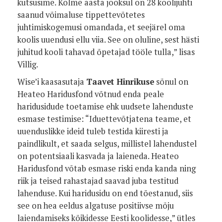
kutsusime. Kolme aasta jooksul on 28 koolijuhti
saanud võimaluse tippettevõtetes
juhtimiskogemusi omandada, et seejärel oma
koolis uuendusi ellu viia. See on oluline, sest hästi
juhitud kooli tahavad õpetajad tööle tulla,” lisas
Villig.
Wise’i kaasasutaja
Taavet Hinrikuse
sõnul on
Heateo Haridusfond võtnud enda peale
haridusidude toetamise ehk uudsete lahenduste
esmase testimise: “Iduettevõtjatena teame, et
uuenduslikke ideid tuleb testida kiiresti ja
paindlikult, et saada selgus, millistel lahendustel
on potentsiaali kasvada ja laieneda. Heateo
Haridusfond võtab esmase riski enda kanda ning
riik ja teised rahastajad saavad juba testitud
lahenduse. Kui haridusidu on end tõestanud, siis
see on hea eeldus algatuse positiivse mõju
laiendamiseks kõikidesse Eesti koolidesse,” ütles