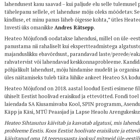
lahendusest kasu saavad – kui paljude elu selle tulemuse
tähelepanu sellele, et lahenduse mõju oleks mõõdetav. S
kindluse, et minu panus läheb õigesse kohta,” ütles Heat
Investi üks omanikke
Andres Rätsepp
.
Heateo Mõjufondi oodatakse lahendusi, millel on üle-eest
panustama nii rahaliselt kui ekspertteadmistega algatust
majanduslikku ebavõrdsust, parandavad laste/perede/eak
rahvatervist või lahendavad keskkonnaprobleeme. Kandida
põhjalikult lahendust, mõju hindamise mudelit ja organis
üles näitamiseks tuleb täita lühike ankeet Heateo SA kod
Heateo Mõjufond on 2018. aastal loodud Eesti esimene fi
ühiselt Eestist hoolivad eraisikud ja ettevõtted. Fondi to
laiendada SA Kiusamisvaba Kool, SPIN programm, Asend
Käpp ja Käsi, MTÜ Peaasjad ja Lapse Heaolu Arengukesku
Heateo Sihtasutus käivitab ja kasvatab algatusi, mis lahen
probleeme Eestis. Koos Eestist hoolivate eraisikute ja ette
käivitanud oma 18 tegevusaasta jooksul mitmeid üle-eestili