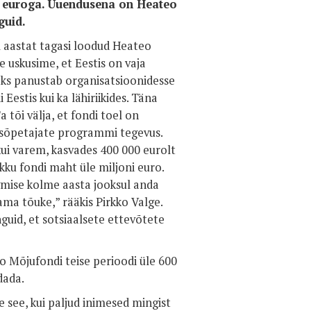
00 euroga. Uuendusena on Heateo
guid.
 aastat tagasi loodud Heateo
uskusime, et Eestis on vaja
iseks panustab organisatsioonidesse
Eestis kui ka lähiriikides. Täna
 tõi välja, et fondi toel on
dusõpetajate programmi tegevus.
ui varem, kasvades 400 000 eurolt
ku fondi maht üle miljoni euro.
rgmise kolme aasta jooksul anda
ma tõuke,” rääkis Pirkko Valge.
guid, et sotsiaalsete ettevõtete
o Mõjufondi teise perioodi üle 600
dada.
 see, kui paljud inimesed mingist