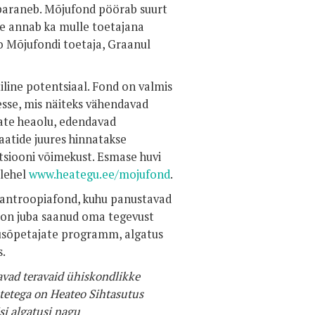
l paraneb. Mõjufond pöörab suurt
ee annab ka mulle toetajana
eo Mõjufondi toetaja, Graanul
iline potentsiaal. Fond on valmis
esse, mis näiteks vähendavad
ate heaolu, edendavad
atide juures hinnatakse
atsiooni võimekust. Esmase huvi
ulehel
www.heategu.ee/mojufond
.
lantroopiafond, kuhu panustavad
el on juba saanud oma tegevust
usõpetajate programm, algatus
s.
davad teravaid ühiskondlikke
võtetega on Heateo Sihtasutus
si algatusi nagu