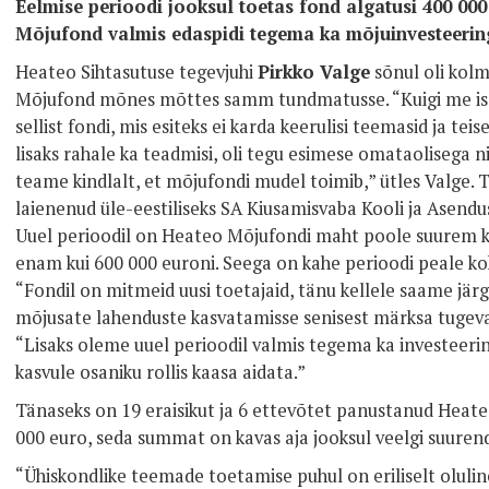
Eelmise perioodi jooksul toetas fond algatusi 400 0
Mõjufond valmis edaspidi tegema ka mõjuinvesteerin
Heateo Sihtasutuse tegevjuhi
Pirkko Valge
sõnul oli kolm
Mõjufond mõnes mõttes samm tundmatusse. “Kuigi me ise 
sellist fondi, mis esiteks ei karda keerulisi teemasid ja te
lisaks rahale ka teadmisi, oli tegu esimese omataolisega nii 
teame kindlalt, et mõjufondi mudel toimib,” ütles Valge. Ta
laienenud üle-eestiliseks SA Kiusamisvaba Kooli ja Asen
Uuel perioodil on Heateo Mõjufondi maht poole suurem k
enam kui 600 000 euroni. Seega on kahe perioodi peale kok
“Fondil on mitmeid uusi toetajaid, tänu kellele saame jä
mõjusate lahenduste kasvatamisse senisest märksa tugeva
“Lisaks oleme uuel perioodil valmis tegema ka investeerin
kasvule osaniku rollis kaasa aidata.”
Tänaseks on 19 eraisikut ja 6 ettevõtet panustanud Heate
000 euro, seda summat on kavas aja jooksul veelgi suuren
“Ühiskondlike teemade toetamise puhul on eriliselt oluline