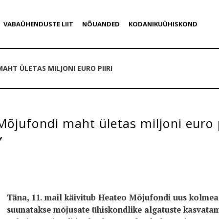
VABAÜHENDUSTE LIIT
NÕUANDED
KODANIKUÜHISKOND
AHT ÜLETAS MILJONI EURO PIIRI
õjufondi maht ületas miljoni euro p
Täna, 11. mail käivitub Heateo Mõjufondi uus kolmea
suunatakse mõjusate ühiskondlike algatuste kasvatam