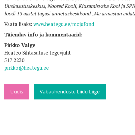
Uuskasutuskeskus, Noored Kooli, Kiusamisvaba Kool ja S
loodi 13 aastat tagasi annetuskeskkond „Ma armastan aidat
Vaata lisaks:
www.heategu.ee/mojufond
Täiendav info ja kommentaarid:
Pirkko Valge
Heateo Sihtasutuse tegevjuht
517 2230
pirkko@heategu.ee
Uudis
Vabaühenduste Liidu Liige