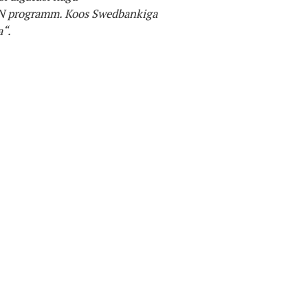
PIN programm. Koos Swedbankiga
a“.