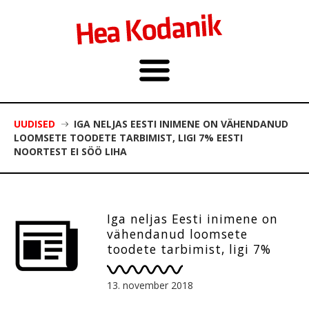
UUDISED
IGA NELJAS EESTI INIMENE ON VÄHENDANUD
LOOMSETE TOODETE TARBIMIST, LIGI 7% EESTI
NOORTEST EI SÖÖ LIHA
Iga neljas Eesti inimene on
vähendanud loomsete
toodete tarbimist, ligi 7%
Eesti noortest ei söö liha
13. november 2018