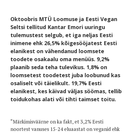
Oktoobris MTÜ Loomuse ja Eesti Vegan
Seltsi tellitud Kantar Emori uuringu
tulemustest selgub, et iga neljas Eesti
inimene ehk 26,5% kõigesööjatest Eesti
elanikest on vähendanud loomsete
toodete osakaalu oma menüüs. 9,2%
plaanib seda teha tulevikus. 1,8% on
loomsetest toodetest juba loobunud kas
osaliselt või täielikult.
19,7% Eesti
elanikest, kes käivad väljas söömas, tellib
toidukohas alati või tihti taimset toitu.
“Märkimisväärne on ka fakt, et 3,2% Eesti
noortest vanuses 15-24 eluaastat on veganid ehk