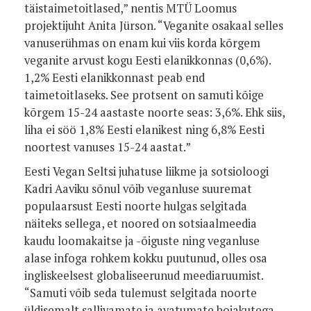
täistaimetoitlased,” nentis MTÜ Loomus
projektijuht Anita Jürson. “Veganite osakaal selles
vanuserühmas on enam kui viis korda kõrgem
veganite arvust kogu Eesti elanikkonnas (0,6%).
1,2% Eesti elanikkonnast peab end
taimetoitlaseks. See protsent on samuti kõige
kõrgem 15-24 aastaste noorte seas: 3,6%. Ehk siis,
liha ei söö 1,8% Eesti elanikest ning 6,8% Eesti
noortest vanuses 15-24 aastat.”
Eesti Vegan Seltsi juhatuse liikme ja sotsioloogi
Kadri Aaviku sõnul võib veganluse suuremat
populaarsust Eesti noorte hulgas selgitada
näiteks sellega, et noored on sotsiaalmeedia
kaudu loomakaitse ja -õiguste ning veganluse
alase infoga rohkem kokku puutunud, olles osa
ingliskeelsest globaliseerunud meediaruumist.
“Samuti võib seda tulemust selgitada noorte
üldisemalt sallivamate ja avatumate hoiakutega,