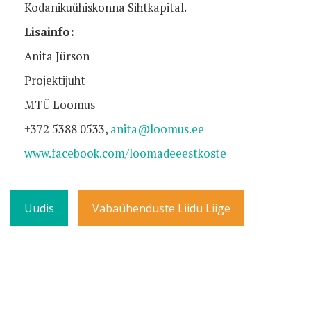
Kodanikuühiskonna Sihtkapital.
Lisainfo:
Anita Jürson
Projektijuht
MTÜ Loomus
+372 5388 0533,
anita@loomus.ee
www.facebook.com/loomadeeestkoste
Uudis
Vabaühenduste Liidu Liige