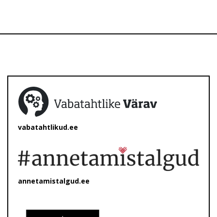
vabatahtlikud.ee
annetamistalgud.ee