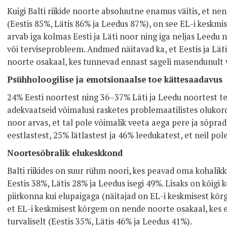
Kuigi Balti riikide noorte absoluutne enamus väitis, et nen
(Eestis 85%, Lätis 86% ja Leedus 87%), on see EL-i keskmis
arvab iga kolmas Eesti ja Läti noor ning iga neljas Leedu n
või terviseprobleem. Andmed näitavad ka, et Eestis ja Lät
noorte osakaal, kes tunnevad ennast sageli masendunult v
Psühholoogilise ja emotsionaalse toe kättesaadavus
24% Eesti noortest ning 36–37% Läti ja Leedu noortest teat
adekvaatseid võimalusi rasketes problemaatilistes olukorda
noor arvas, et tal pole võimalik veeta aega pere ja sõprad
eestlastest, 25% lätlastest ja 46% leedukatest, et neil po
Noortesõbralik elukeskkond
Balti riikides on suur rühm noori, kes peavad oma kohalik
Eestis 38%, Lätis 28% ja Leedus isegi 49%. Lisaks on kõigi 
piirkonna kui elupaigaga (näitajad on EL-i keskmisest kõ
et EL-i keskmisest kõrgem on nende noorte osakaal, kes 
turvaliselt (Eestis 35%, Lätis 46% ja Leedus 41%).