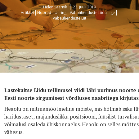
Helen Saarnik
22. juuli 2019
Artikkel
Noored
Uuring
Vabaühenduste Liidu liige
Vabaühenduste Liit
Lastekaitse Liidu tellimusel viidi läbi uurimus noorte
Eesti noorte sirgumisest võrdluses naabritega kirju
Heaolu on mitmemõõtmeline mõiste, mis hõlmab isiku füüsi
haridustaset, majanduslikku positsiooni, füüsilist turvalis
võimalusi osaleda ühiskonnaelus. Heaolu on selles mõttes 
vähesus.