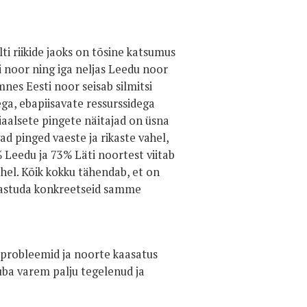
ti riikide jaoks on tõsine katsumus
ti noor ning iga neljas Leedu noor
mnes Eesti noor seisab silmitsi
ga, ebapiisavate ressurssidega
aalsete pingete näitajad on üsna
d pinged vaeste ja rikaste vahel,
% Leedu ja 73% Läti noortest viitab
hel. Kõik kokku tähendab, et on
leb astuda konkreetseid samme
d probleemid ja noorte kaasatus
ba varem palju tegelenud ja