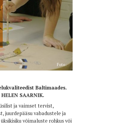
Foto:
 elukvaliteedist Baltimaades.
tas HELEN SAARNIK.
list ja vaimset tervist,
ust, juurdepääsu vabadustele ja
üksikisiku võimaluste rohkus või