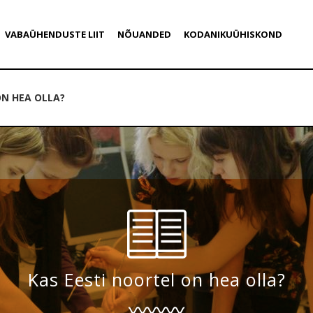
VABAÜHENDUSTE LIIT
NÕUANDED
KODANIKUÜHISKOND
ON HEA OLLA?
Kas Eesti noortel on hea olla?