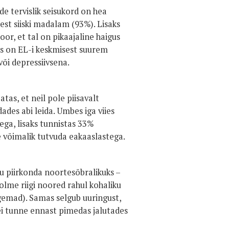
de tervislik seisukord on hea
est siiski madalam (93%). Lisaks
oor, et tal on pikaajaline haigus
is on EL-i keskmisest suurem
õi depressiivsena.
as, et neil pole piisavalt
des abi leida. Umbes iga viies
ega, lisaks tunnistas 33%
le võimalik tutvuda eakaaslastega.
ku piirkonda noortesõbralikuks –
kolme riigi noored rahul kohaliku
rgemad). Samas selgub uuringust,
ei tunne ennast pimedas jalutades