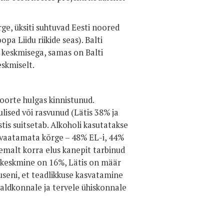
õrge, üksiti suhtuvad Eesti noored
a Liidu riikide seas). Balti
 keskmisega, samas on Balti
eskmiselt.
noorte hulgas kinnistunud.
lised või rasvunud (Lätis 38% ja
stis suitsetab. Alkoholi kasutatakse
e vaatamata kõrge – 48% EL-i, 44%
hemalt korra elus kanepit tarbinud
i keskmine on 16%, Lätis on määr
useni, et teadlikkuse kasvatamine
valdkonnale ja tervele ühiskonnale