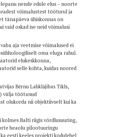
elepanu nende edule elus – noorte
 headest võimalustest tööturul ja
 et tänapäeva ühiskonnas on
 vaid oskad ise neid võimalusi
a vaba aja veetmise võimalused ei
psühholoogiliselt oma eluga rahul.
ikaatorid elukeskkonna,
aatorid selle kohta, kuidas noored
atvijas Bērnu Labklājības Tīkls,
) välja töötanud
 olukorda nii objektiivselt kui ka
olmes Balti riigis võrdlusuuring,
oorte heaolu pilootuuringu
i ka eesti keeles projekti kodulehel