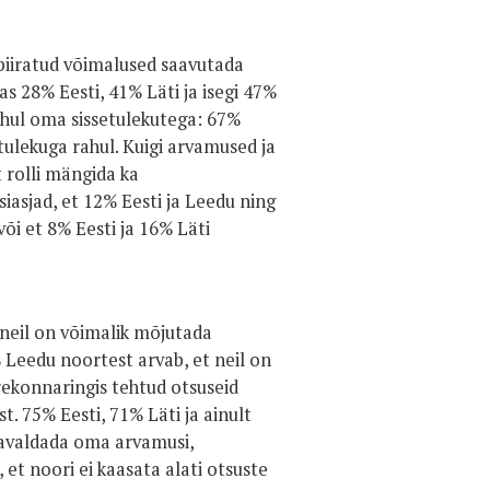
n piiratud võimalused saavutada
as 28% Eesti, 41% Läti ja isegi 47%
ahul oma sissetulekutega: 67%
tulekuga rahul. Kuigi arvamused ja
t rolli mängida ka
iasjad, et 12% Eesti ja Leedu ning
i et 8% Eesti ja 16% Läti
 neil on võimalik mõjutada
% Leedu noortest arvab, et neil on
erekonnaringis tehtud otsuseid
. 75% Eesti, 71% Läti ja ainult
 avaldada oma arvamusi,
et noori ei kaasata alati otsuste