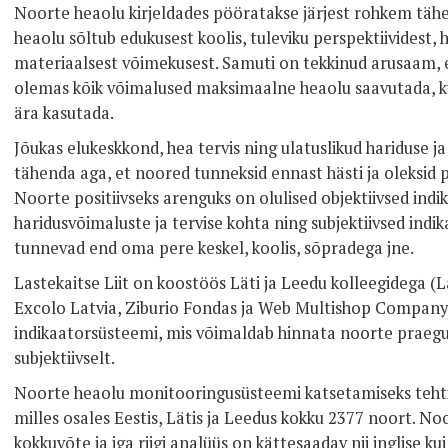
Noorte heaolu kirjeldades pööratakse järjest rohkem täh
heaolu sõltub edukusest koolis, tuleviku perspektiividest,
materiaalsest võimekusest. Samuti on tekkinud arusaam,
olemas kõik võimalused maksimaalne heaolu saavutada, kui
ära kasutada.
Jõukas elukeskkond, hea tervis ning ulatuslikud hariduse j
tähenda aga, et noored tunneksid ennast hästi ja oleksid 
Noorte positiivseks arenguks on olulised objektiivsed ind
haridusvõimaluste ja tervise kohta ning subjektiivsed indik
tunnevad end oma pere keskel, koolis, sõpradega jne.
Lastekaitse Liit on koostöös Läti ja Leedu kolleegidega (L
Excolo Latvia, Ziburio Fondas ja Web Multishop Company
indikaatorsüsteemi, mis võimaldab hinnata noorte praegust
subjektiivselt.
Noorte heaolu monitooringusüsteemi katsetamiseks tehti k
milles osales Eestis, Lätis ja Leedus kokku 2377 noort. N
kokkuvõte ja iga riigi analüüs on kättesaadav nii inglise ku