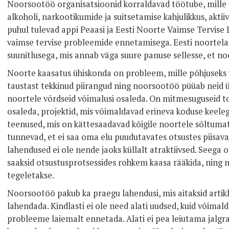
Noorsootöö organisatsioonid korraldavad töötube, mille 
alkoholi, narkootikumide ja suitsetamise kahjulikkus, aktii
puhul tulevad appi Peaasi ja Eesti Noorte Vaimse Tervise
vaimse tervise probleemide ennetamisega. Eesti noortelaa
suunitlusega, mis annab väga suure panuse sellesse, et no
Noorte kaasatus ühiskonda on probleem, mille põhjuseks 
taustast tekkinud piirangud ning noorsootöö püüab neid ü
noortele võrdseid võimalusi osaleda. On mitmesuguseid t
osaleda, projektid, mis võimaldavad erineva koduse keeleg
teenused, mis on kättesaadavad kõigile noortele sõltuma
tunnevad, et ei saa oma elu puudutavates otsustes piisava
lahendused ei ole nende jaoks küllalt atraktiivsed. Seega o
saaksid otsustusprotsessides rohkem kaasa rääkida, ning 
tegeletakse.
Noorsootöö pakub ka praegu lahendusi, mis aitaksid artik
lahendada. Kindlasti ei ole need alati uudsed, kuid võimald
probleeme laiemalt ennetada. Alati ei pea leiutama jalgrata