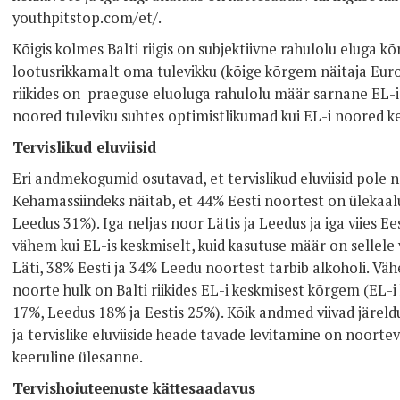
youthpitstop.com/et/.
Kõigis kolmes Balti riigis on subjektiivne rahulolu eluga k
lootusrikkamalt oma tulevikku (kõige kõrgem näitaja Euroop
riikides on praeguse eluoluga rahulolu määr sarnane EL-i
noored tuleviku suhtes optimistlikumad kui EL-i noored k
Tervislikud eluviisid
Eri andmekogumid osutavad, et tervislikud eluviisid pole 
Kehamassiindeks näitab, et 44% Eesti noortest on ülekaalu
Leedus 31%). Iga neljas noor Lätis ja Leedus ja iga viies Ee
vähem kui EL-is keskmiselt, kuid kasutuse määr on sellel
Läti, 38% Eesti ja 34% Leedu noortest tarbib alkoholi. Vä
noorte hulk on Balti riikides EL-i keskmisest kõrgem (EL-
17%, Leedus 18% ja Eestis 25%). Kõik andmed viivad järeld
ja tervislike eluviiside heade tavade levitamine on noorte
keeruline ülesanne.
Tervishoiuteenuste kättesaadavus