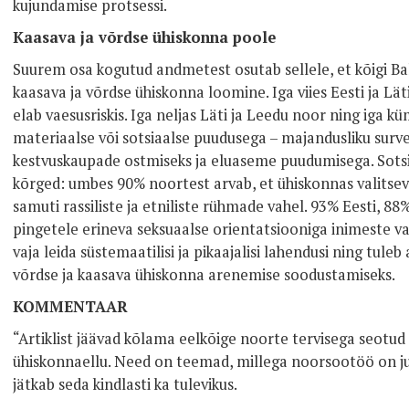
kujundamise protsessi.
Kaasava ja võrdse ühiskonna poole
Suurem osa kogutud andmetest osutab sellele, et kõigi Bal
kaasava ja võrdse ühiskonna loomine. Iga viies Eesti ja Lä
elab vaesusriskis. Iga neljas Läti ja Leedu noor ning iga kü
materiaalse või sotsiaalse puudusega – majandusliku surve
kestvuskaupade ostmiseks ja eluaseme puudumisega. Sotsi
kõrged: umbes 90% noortest arvab, et ühiskonnas valitseva
samuti rassiliste ja etniliste rühmade vahel. 93% Eesti, 88
pingetele erineva seksuaalse orientatsiooniga inimeste va
vaja leida süstemaatilisi ja pikaajalisi lahendusi ning tu
võrdse ja kaasava ühiskonna arenemise soodustamiseks.
KOMMENTAAR
“Artiklist jäävad kõlama eelkõige noorte tervisega seotu
ühiskonnaellu. Need on teemad, millega noorsootöö on ju
jätkab seda kindlasti ka tulevikus.