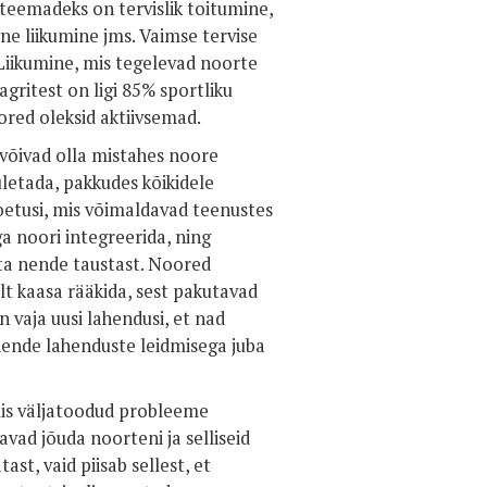
teemadeks on tervislik toitumine,
vne liikumine jms. Vaimse tervise
 Liikumine, mis tegelevad noorte
gritest on ligi 85% sportliku
ored oleksid aktiivsemad.
võivad olla mistahes noore
letada, pakkudes kõikidele
oetusi, mis võimaldavad teenustes
a noori integreerida, ning
ta nende taustast. Noored
lt kaasa rääkida, sest pakutavad
n vaja uusi lahendusi, et nad
nende lahenduste leidmisega juba
lis väljatoodud probleeme
avad jõuda noorteni ja selliseid
st, vaid piisab sellest, et