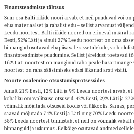
Finantsteadmiste tähtsus
Suur osa Balti riikide noori arvab, et neil puuduvad või o
elus materiaalset ja rahalist edu – sellist arvamust väljend
Leedu noortest. Balti riikide noored on erineval määral r
Eesti, 52% Läti ja ainult 27% Leedu noortest on oma sisse
hinnangud osutavad ebapiisavale sissetulekule, võib olulis
finantsteadmiste puudumine. Sellist järeldust toetavad tõs
16% Läti noortest on mänginud raha peale hasartmänge võ
noortest on raha säästmiseks edasi lükanud arsti visiiti.
Noorte osalemine otsustamisprotsessides
Ainult 21% Eesti, 12% Läti ja 9% Leedu noortest arvab, et
kohaliku omavalitsuse otsuseid. 42% Eesti, 29% Läti ja 27
võimalik mõjutada otsuseid koolis või ülikoolis. Samas, p
saavad mõjutada 74% Eesti ja Läti ning 70% Leedu noortest
58% Leedu noortest tunnistab, et neil on võimalik vabalt
hinnanguid ja uskumusi. Eelkõige osutavad andmed sellele, 