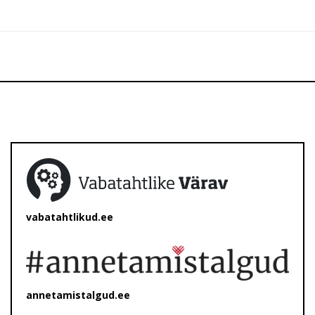
vabatahtlikud.ee
annetamistalgud.ee