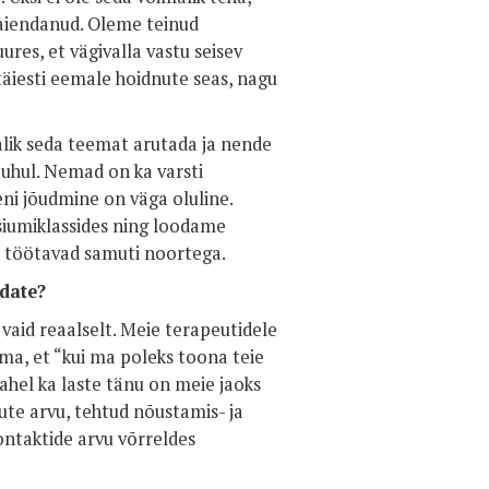
laiendanud. Oleme teinud
ures, et vägivalla vastu seisev
täiesti eemale hoidnute seas, nagu
lik seda teemat arutada ja nende
hul. Nemad on ka varsti
ni jõudmine on väga oluline.
umiklassides ning loodame
st töötavad samuti noortega.
õdate?
 vaid reaalselt. Meie terapeutidele
ema, et “kui ma poleks toona teie
vahel ka laste tänu on meie jaoks
te arvu, tehtud nõustamis- ja
ontaktide arvu võrreldes