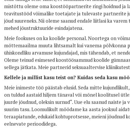
mistõttu oleme oma koostööpartnerite ringi hoidnud ja 
teavitustööd võimalike toetajate ja tulevaste partnerite ju
jõud suureneks. Nii oleme saanud endale liitlasi ka varem 
mehed jõustruktuuride esindajatena.
Meie fookuses on ka koolide personal. Noortega on võima
mõttemaailma muuta lihtsamalt kui vanema põlvkonna pu
ühiskondliku arvamuse kujundajad, mis tähendab, et nende
Oleme teinud esimesed koostöösammud koolide gümnaasi
sellega jätkata. Meie partnerid seksuaaltervise kliinikute
Kellele ja millist kasu teist on? Kuidas seda kasu mõ
Meie inimeste töö päästab elusid. Seda mitte kujundlikult,
on tuldud aastaid hiljem tänaval või mõnel koolitusel ütl
juurde jõudnud, oleksin surnud“. Uue elu saanud naiste ja 
suurim tasu. Loomulikult mõõdame ka aasta jooksul aidatu
teraapiatunde, edukaid kohtuprotsesse, meieni jõudnud k
eelnevate perioodidega.