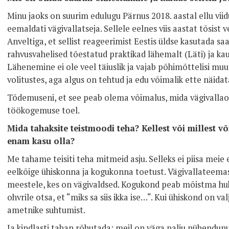
Minu jaoks on suurim edulugu Pärnus 2018. aastal ellu viid
eemaldati vägivallatseja. Sellele eelnes viis aastat tõsis
Anveltiga, et sellist reageerimist Eestis üldse kasutada saa
rahvusvahelised tõestatud praktikad lähemalt (Läti) ja ka
Lähenemine ei ole veel täiuslik ja vajab põhimõttelisi muu
volitustes, aga algus on tehtud ja edu võimalik ette näidat
Tõdemuseni, et see peab olema võimalus, mida vägivallao
töökogemuse toel.
Mida tahaksite teistmoodi teha? Kellest või millest võ
enam kasu olla?
Me tahame teisiti teha mitmeid asju. Selleks ei piisa meie 
eelkõige ühiskonna ja kogukonna toetust. Vägivallateema
meestele, kes on vägivaldsed. Kogukond peab mõistma huk
ohvrile otsa, et “miks sa siis ikka ise…“. Kui ühiskond on 
ametnike suhtumist.
Ja kindlasti tahan rõhutada: meil on väga palju pühendun