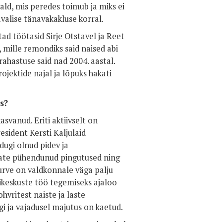
vald, mis peredes toimub ja miks ei
valise tänavakakluse korral.
tad töötasid Sirje Otstavel ja Reet
 mille remondiks said naised abi
rahastuse said nad 2004. aastal.
rojektide najal ja lõpuks hakati
s?
asvanud. Eriti aktiivselt on
sident Kersti Kaljulaid
dugi olnud pidev ja
jate pühendunud pingutused ning
surve on valdkonnale väga palju
ugikeskuste töö tegemiseks ajaloo
vritest naiste ja laste
gi ja vajadusel majutus on kaetud.