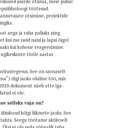
eskused juurde otsima, meie puhul
stepsühholoogi töötasud.
aannetajate otsimine, projektide
üügiks.
vat aega ja raha paljuks ning
t kui me neid naisi ja lapsi õigel
imaks kui kohene reageerimine.
 tugikeskuste tööle aastas
avitustegevus. See on sarnaselt
a“) riigi jaoks oluline töö, mis
–2020 dokument näeb ette iga-
atud ei ole.
sse selleks vaja on?
ühiskond kõigi liikmete jaoks. See
 tahta. Seega töötame aktiivselt
Üksi ei ole seda võimalik teha,