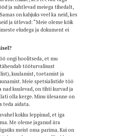
ööd ja suhtlevad meiega tihedalt,
 Samas on kahjuks veel ka neid, kes
eid ja ütlevad: “Meie oleme kõik
inimeste eludega ja dokument ei
isel?
öö ongi hoolitseda, et mu
 tähendab tööturvalisust
ist), kuulamist, toetamist ja
uunamist. Meie spetsialistide töö
 nad kuulevad, on tihti kurvad ja
lati olla kerge. Minu ülesanne on
s teda aidata.
ahel kokku leppinud, et iga
lema. Me oleme jaganud ära
 igaüks meist oma parima. Kui on