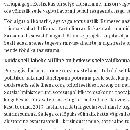
varjupaigaga Eestis, kus oli selge arusaamine, mis on vägi
ole võimalik selle vägivallavormi puhul reageerida nagu ta
Töö algus oli konarlik, aga väga entusiastlik. Esimesed aas
Hiiemäe vabatahtlikuna. Tartu linn andis kasutada ruumid,
Saksamaal asuvast ühingust. Esimese projekti kirjutasid ja 
Sealt edasi arenes tegevus rahvusvaheliste ja riigisiseste p
nende tööd ka tasustama.
Kuidas teil läheb? Milline on hetkeseis teie valdkonna
Perevägivalla kajastamine on viimastel aastatel oluliselt k
poliitikud hakanud tähelepanu pöörama peale seda, kui pre
deklareeris selle ühena oma prioriteetidest. Areng on mui
Sotsiaalministeeriumi võrdsuspoliitikate osakonna tööta
kõigi Eestis töötavate naiste tugikeskuste ühine aktiivne 
kasu toonud. 2019. aastal eraldati riigieelarvest naiste t
suurim summa. Sellega on lõpuks võimalik katta vägivallaoh
abistamine esmatasandil – kriisinõustamine, sotsiaalne tu