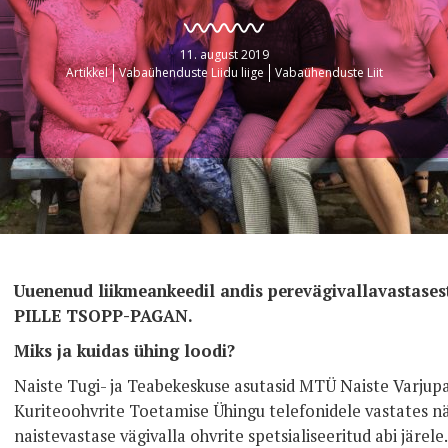
11. august 2019
Artikkel
Vabaühenduste Liidu liige
Vabaühenduste Liit
Uuenenud liikmeankeedil andis perevägivallavastasest 
PILLE TSOPP-PAGAN.
Miks ja kuidas ühing loodi?
Naiste Tugi- ja Teabekeskuse asutasid MTÜ Naiste Varjupa
Kuriteoohvrite Toetamise Ühingu telefonidele vastates nä
naistevastase vägivalla ohvrite spetsialiseeritud abi järel