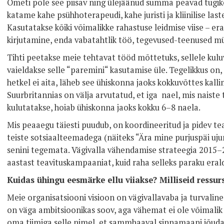
Ometi pole see piisav ning ülejäänud summa peavad tugik
katame kahe psühhoterapeudi, kahe juristi ja kliinilise la
Kasutatakse kõiki võimalikke rahastuse leidmise viise – er
kirjutamine, enda vabatahtlik töö, tegevused-teenused m
Tihti peetakse meie tehtavat tööd mõttetuks, sellele kulu
vaieldakse selle “paremini“ kasutamise üle. Tegelikkus on, e
hetkel ei aita, läheb see ühiskonna jaoks kokkuvõttes kall
Suurbritannias on välja arvutatud, et iga nael, mis naiste
kulutatakse, hoiab ühiskonna jaoks kokku 6–8 naela.
Mis peaaegu täiesti puudub, on koordineeritud ja pidev te
teiste sotsiaalteemadega (näiteks “Ära mine purjuspäi ujum
senini tegemata. Vägivalla vähendamise strateegia 2015
aastast teavituskampaaniat, kuid raha selleks paraku erald
Kuidas ühingu eesmärke ellu viiakse? Milliseid ressur
Meie organisatsiooni visioon on vägivallavaba ja turvaline 
on väga ambitsioonikas soov, aga vähemat ei ole võimalik
oma tiimiga selle nimel, et sammhaaval sinnamaani jõuda. 