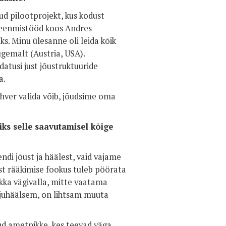
ud pilootprojekt, kus kodust
t veenmistööd koos Andres
ks. Minu ülesanne oli leida kõik
ugemalt (Austria, USA).
datusi just jõustruktuuride
a.
hver valida võib, jõudsime oma
iks selle saavutamisel kõige
endi jõust ja häälest, vaid vajame
st rääkimise fookus tuleb pöörata
ka vägivalla, mitte vaatama
valjuhäälsem, on lihtsam muuta
ud ametnikke, kes teevad väga