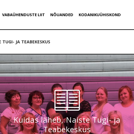
VABAÜHENDUSTE LIIT
NÕUANDED
KODANIKUÜHISKOND
E TUGI- JA TEABEKESKUS
Kuidas läheb, Naiste Tugi- ja
Teabekeskus