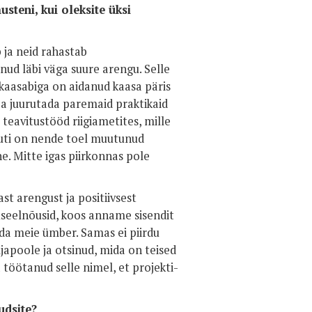
teni, kui oleksite üksi
 ja neid rahastab
nud läbi väga suure arengu. Selle
kaasabiga on aidanud kaasa päris
ja juurutada paremaid praktikaid
teavitustööd riigiametites, mille
uti on nende toel muutunud
e. Mitte igas piirkonnas pole
t arengust ja positiivsest
useelnõusid, koos anname sisendit
nda meie ümber. Samas ei piirdu
japoole ja otsinud, mida on teised
 töötanud selle nimel, et projekti-
udsite?