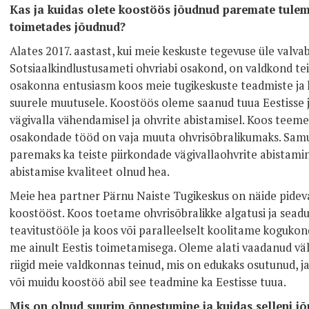
Kas ja kuidas olete koostöös jõudnud paremate tulemus
toimetades jõudnud?
Alates 2017. aastast, kui meie keskuste tegevuse üle valvab
Sotsiaalkindlustusameti ohvriabi osakond, on valdkond tei
osakonna entusiasm koos meie tugikeskuste teadmiste ja 
suurele muutusele. Koostöös oleme saanud tuua Eestisse 
vägivalla vähendamisel ja ohvrite abistamisel. Koos teeme 
osakondade tööd on vaja muuta ohvrisõbralikumaks. Sam
paremaks ka teiste piirkondade vägivallaohvrite abistamin
abistamise kvaliteet olnud hea.
Meie hea partner Pärnu Naiste Tugikeskus on näide pidevas
koostööst. Koos toetame ohvrisõbralikke algatusi ja sead
teavitustööle ja koos või paralleelselt koolitame koguko
me ainult Eestis toimetamisega. Oleme alati vaadanud väl
riigid meie valdkonnas teinud, mis on edukaks osutunud, ja
või muidu koostöö abil see teadmine ka Eestisse tuua.
Mis on olnud suurim õnnestumine ja kuidas selleni jõ