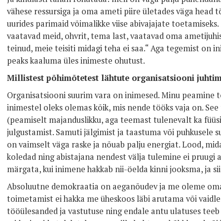
vähese ressursiga ja oma ameti piire ületades väga head t
uurides parimaid võimalikke viise abivajajate toetamiseks.
vaatavad meid, ohvrit, tema last, vaatavad oma ametijuhis
teinud, meie teisiti midagi teha ei saa.“ Aga tegemist on 
peaks kaaluma üles inimeste ohutust.
Millistest põhimõtetest lähtute organisatsiooni juhtim
Organisatsiooni suurim vara on inimesed. Minu peamine t
inimestel oleks olemas kõik, mis nende tööks vaja on. See
(peamiselt majanduslikku, aga teemast tulenevalt ka füüsil
julgustamist. Samuti jälgimist ja taastuma või puhkusele s
on vaimselt väga raske ja nõuab palju energiat. Lood, mida
koledad ning abistajana nendest välja tulemine ei pruugi a
märgata, kui inimene hakkab nii-öelda kinni jooksma, ja sii
Absoluutne demokraatia on aeganõudev ja me oleme omav
toimetamist ei hakka me üheskoos läbi arutama või vaid
tööülesanded ja vastutuse ning endale antu ulatuses teeb