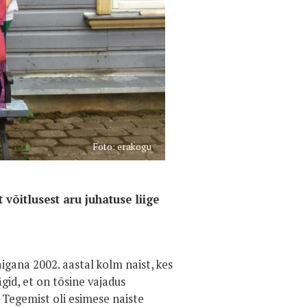
Foto: erakogu
võitlusest aru juhatuse liige
igana 2002. aastal kolm naist, kes
gid, et on tõsine vajadus
e. Tegemist oli esimese naiste