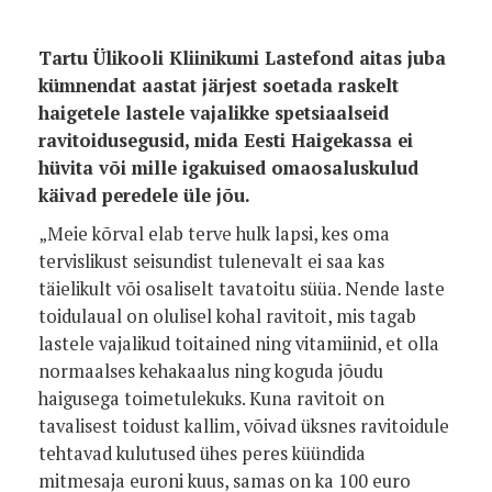
Tartu Ülikooli Kliinikumi Lastefond aitas juba
kümnendat aastat järjest soetada raskelt
haigetele lastele vajalikke spetsiaalseid
ravitoidusegusid, mida Eesti Haigekassa ei
hüvita või mille igakuised omaosaluskulud
käivad peredele üle jõu.
„Meie kõrval elab terve hulk lapsi, kes oma
tervislikust seisundist tulenevalt ei saa kas
täielikult või osaliselt tavatoitu süüa. Nende laste
toidulaual on olulisel kohal ravitoit, mis tagab
lastele vajalikud toitained ning vitamiinid, et olla
normaalses kehakaalus ning koguda jõudu
haigusega toimetulekuks. Kuna ravitoit on
tavalisest toidust kallim, võivad üksnes ravitoidule
tehtavad kulutused ühes peres küündida
mitmesaja euroni kuus, samas on ka 100 euro