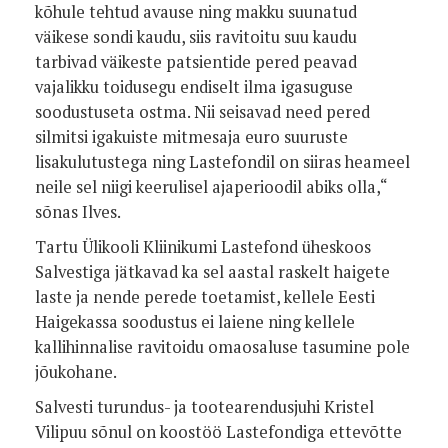
kõhule tehtud avause ning makku suunatud
väikese sondi kaudu, siis ravitoitu suu kaudu
tarbivad väikeste patsientide pered peavad
vajalikku toidusegu endiselt ilma igasuguse
soodustuseta ostma. Nii seisavad need pered
silmitsi igakuiste mitmesaja euro suuruste
lisakulutustega ning Lastefondil on siiras heameel
neile sel niigi keerulisel ajaperioodil abiks olla,“
sõnas Ilves.
Tartu Ülikooli Kliinikumi Lastefond üheskoos
Salvestiga jätkavad ka sel aastal raskelt haigete
laste ja nende perede toetamist, kellele Eesti
Haigekassa soodustus ei laiene ning kellele
kallihinnalise ravitoidu omaosaluse tasumine pole
jõukohane.
Salvesti turundus- ja tootearendusjuhi Kristel
Vilipuu sõnul on koostöö Lastefondiga ettevõtte