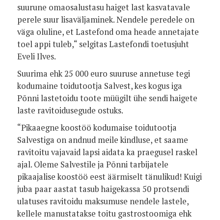
suurune omaosalustasu haiget last kasvatavale
perele suur lisaväljaminek. Nendele peredele on
väga oluline, et Lastefond oma heade annetajate
toel appi tuleb,“ selgitas Lastefondi toetusjuht
Eveli Ilves.
Suurima ehk 25 000 euro suuruse annetuse tegi
kodumaine toidutootja Salvest, kes kogus iga
Põnni lastetoidu toote müügilt ühe sendi haigete
laste ravitoidusegude ostuks.
“Pikaaegne koostöö kodumaise toidutootja
Salvestiga on andnud meile kindluse, et saame
ravitoitu vajavaid lapsi aidata ka praegusel raskel
ajal. Oleme Salvestile ja Põnni tarbijatele
pikaajalise koostöö eest äärmiselt tänulikud! Kuigi
juba paar aastat tasub haigekassa 50 protsendi
ulatuses ravitoidu maksumuse nendele lastele,
kellele manustatakse toitu gastrostoomiga ehk