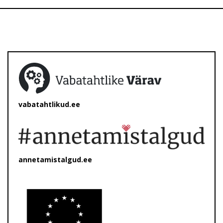
vabatahtlikud.ee
annetamistalgud.ee