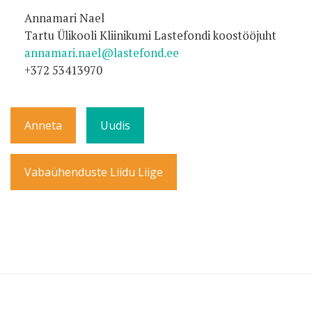
Annamari Nael
Tartu Ülikooli Kliinikumi Lastefondi koostööjuht
annamari.nael@lastefond.ee
+372 53413970
Anneta
Uudis
Vabaühenduste Liidu Liige