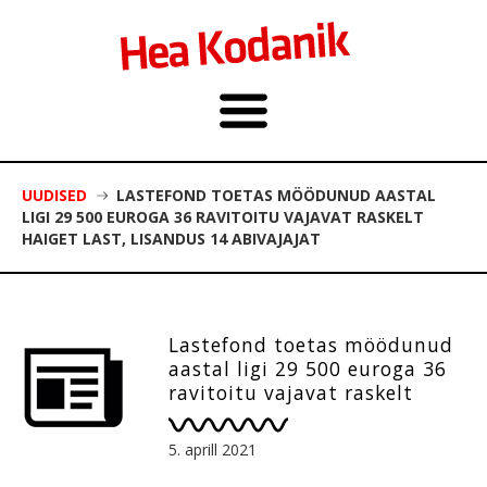
UUDISED
LASTEFOND TOETAS MÖÖDUNUD AASTAL
LIGI 29 500 EUROGA 36 RAVITOITU VAJAVAT RASKELT
HAIGET LAST, LISANDUS 14 ABIVAJAJAT
Lastefond toetas möödunud
aastal ligi 29 500 euroga 36
ravitoitu vajavat raskelt
haiget last, lisandus 14
abivajajat
5. aprill 2021