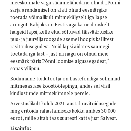
meeskonnale väga südamelähedane olnud. „Põnni
sarja arendamisel on alati olnud eesmärgiks
toetada võimalikult mitmekülgselt iga lapse
arengut. Kahjuks on Eestis aga ka neid raskelt
haigeid lapsi, kelle elud sõltuvad täisväärtuslike
puu- ja juurviljaroogade asemel hoopis kallitest
ravitoidusegudest. Neid lapsi aidates saamegi
toetada iga last – just nii nagu on olnud meie
eesmärk päris Põnni loomise algusaegadest,“
sõnas Vilipuu.
Kodumaine toidutootja on Lastefondiga sõlminud
mitmeaastase koostöölepingu, andes sel viisil
kindlustunde mitmekümnele perele.
Arvestuslikult kulub 2021. aastal ravitoidusegude
ning eritoidu rahastamiseks kokku umbes 30 000
eurot, mille aitab taas suuresti katta just Salvest.
Lisainfo: