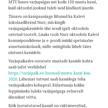
MTÜ kuues varjupaigas uut kodu 130 musta kassi,
kuid oktoobri jooksul tuleb neid kindlasti juurde.
Tänavu on kampaaniaga liitunud ka Kalevi
šokolaadibränd Nurr, mis kingib
varjupaigakassidele ühe sendi igalt oktoobris
ostetud tootelt. Lisaks toob Nurr oktoobris Kalevi
kommipoodidesse ja e-poodi müüki spetsiaalse
annetusšokolaadi, mille müügitulu läheb täies
ulatuses kassidele.
Varjupaikades ootavate mustade kasside kohta
saab infot veebilehel
https://varjupaik.ee/loomad/musta-kassi-kuu-
2020
. Lähemat tutvust saab kassidega teha
varjupaikades kohapeal. Külastusaja kokku
leppimiseks tuleks varjupaigaga eelnevalt
ühendust võtta.
Kõik loovutatavad kassid on vaktsineeritud,