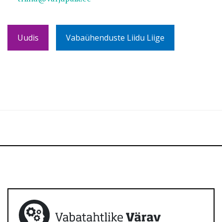
Uudis
Vabaühenduste Liidu Liige