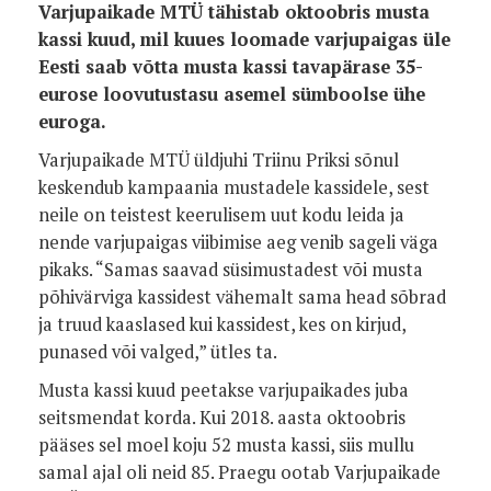
Varjupaikade MTÜ tähistab oktoobris musta
kassi kuud, mil kuues loomade varjupaigas üle
Eesti saab võtta musta kassi tavapärase 35-
eurose loovutustasu asemel sümboolse ühe
euroga.
Varjupaikade MTÜ üldjuhi Triinu Priksi sõnul
keskendub kampaania mustadele kassidele, sest
neile on teistest keerulisem uut kodu leida ja
nende varjupaigas viibimise aeg venib sageli väga
pikaks. “Samas saavad süsimustadest või musta
põhivärviga kassidest vähemalt sama head sõbrad
ja truud kaaslased kui kassidest, kes on kirjud,
punased või valged,” ütles ta.
Musta kassi kuud peetakse varjupaikades juba
seitsmendat korda. Kui 2018. aasta oktoobris
pääses sel moel koju 52 musta kassi, siis mullu
samal ajal oli neid 85. Praegu ootab Varjupaikade