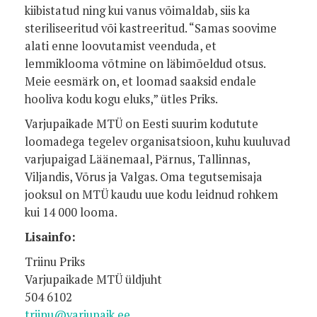
kiibistatud ning kui vanus võimaldab, siis ka
steriliseeritud või kastreeritud. “Samas soovime
alati enne loovutamist veenduda, et
lemmiklooma võtmine on läbimõeldud otsus.
Meie eesmärk on, et loomad saaksid endale
hooliva kodu kogu eluks,” ütles Priks.
Varjupaikade MTÜ on Eesti suurim kodutute
loomadega tegelev organisatsioon, kuhu kuuluvad
varjupaigad Läänemaal, Pärnus, Tallinnas,
Viljandis, Võrus ja Valgas. Oma tegutsemisaja
jooksul on MTÜ kaudu uue kodu leidnud rohkem
kui 14 000 looma.
Lisainfo:
Triinu Priks
Varjupaikade MTÜ üldjuht
504 6102
triinu@varjupaik.ee