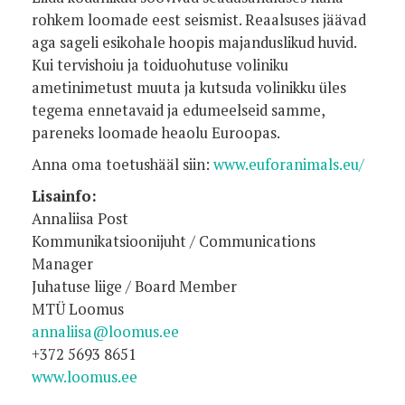
rohkem loomade eest seismist. Reaalsuses jäävad
aga sageli esikohale hoopis majanduslikud huvid.
Kui tervishoiu ja toiduohutuse voliniku
ametinimetust muuta ja kutsuda volinikku üles
tegema ennetavaid ja edumeelseid samme,
pareneks loomade heaolu Euroopas.
Anna oma toetushääl siin:
www.euforanimals.eu/
Lisainfo:
Annaliisa Post
Kommunikatsioonijuht / Communications
Manager
Juhatuse liige / Board Member
MTÜ Loomus
annaliisa@loomus.ee
+372 5693 8651
www.loomus.ee