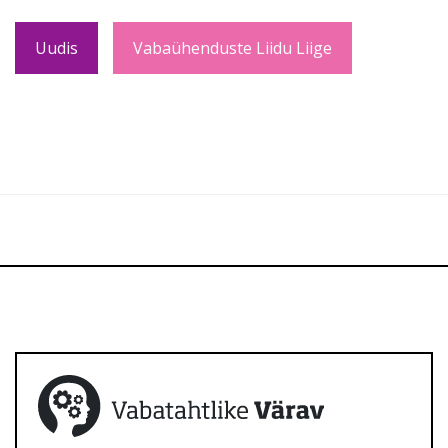
Uudis
Vabaühenduste Liidu Liige