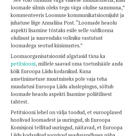
loomade silmis oleks tegu väga olulise sammuna,”
kommenteeris Loomuse kommunikatsioonijuht ja
juhatuse liige Annaliisa Post. “Loomade heaolu
aspekti lisamine tõstaks esile selle valdkonna
olulisust ja suurendaks voliniku vastutust
loomadega seotud küsimustes.”
Loomaorganisatsioonid algatasid täna ka
petitsiooni
, millele saavad oma toetushääle anda
kõik Euroopa Liidu kodanikud. Kuna
ametinimetuse muutmiseks pole vaja teha
muudatusi Euroopa Liidu aluslepingus, sõltub
loomade heaolu aspekti lisamine poliitilisest
tahtest.
Petitsiooni lehel on välja toodud, et eurooplased
hoolivad loomadest ja uuringud, sh Euroopa
Komisjoni tellitud uuringud, näitavad, et Euroopa
Liidu kodanikud soovivad seadusandluses näha