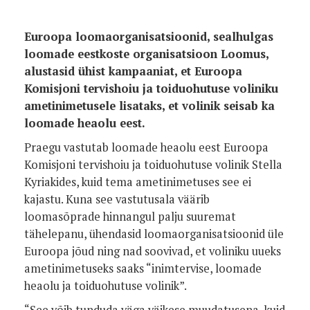
Euroopa loomaorganisatsioonid, sealhulgas
loomade eestkoste organisatsioon Loomus,
alustasid ühist kampaaniat, et Euroopa
Komisjoni tervishoiu ja toiduohutuse voliniku
ametinimetusele lisataks, et volinik seisab ka
loomade heaolu eest.
Praegu vastutab loomade heaolu eest Euroopa
Komisjoni tervishoiu ja toiduohutuse volinik Stella
Kyriakides, kuid tema ametinimetuses see ei
kajastu. Kuna see vastutusala väärib
loomasõprade hinnangul palju suuremat
tähelepanu, ühendasid loomaorganisatsioonid üle
Euroopa jõud ning nad soovivad, et voliniku uueks
ametinimetuseks saaks “inimtervise, loomade
heaolu ja toiduohutuse volinik”.
“See võib tunduda väga väikese muudatusena, kuid