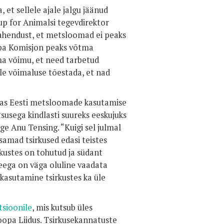
 et sellele ajale jalgu jäänud
p for Animalsi tegevdirektor
lahendust, et metsloomad ei peaks
oopa Komisjon peaks võtma
oma võimu, et need tarbetud
le võimaluse tõestada, et nad
tas Eesti metsloomade kasutamise
tsusega kindlasti suureks eeskujuks
ge Anu Tensing. “Kuigi sel julmal
amad tsirkused edasi teistes
rkustes on tohutud ja südant
Seega on väga oluline vaadata
kasutamine tsirkustes ka üle
tsioonile
, mis kutsub üles
opa Liidus. Tsirkusekannatuste