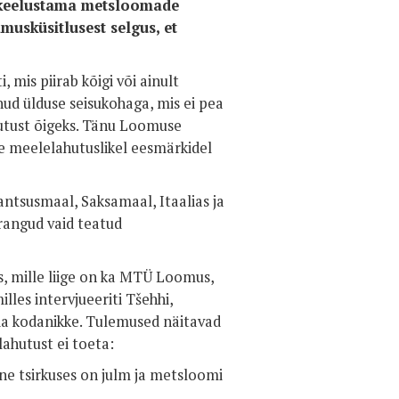
 keelustama metsloomade
musküsitlusest selgus, et
, mis piirab kõigi või ainult
nud ülduse seisukohaga, mis ei pea
hutust õigeks. Tänu Loomuse
e meelelahutuslikel eesmärkidel
ntsusmaal, Saksamaal, Itaalias ja
rangud vaid teatud
, mille liige on ka MTÜ Loomus,
les intervjueeriti Tšehhi,
ia kodanikke. Tulemused näitavad
lahutust ei toeta:
e tsirkuses on julm ja metsloomi