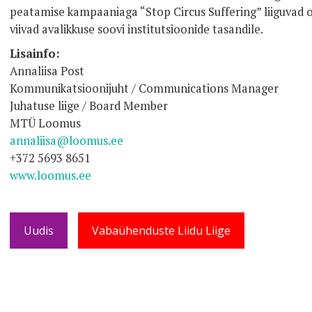
peatamise kampaaniaga “Stop Circus Suffering” liiguvad 
viivad avalikkuse soovi institutsioonide tasandile.
Lisainfo:
Annaliisa Post
Kommunikatsioonijuht / Communications Manager
Juhatuse liige / Board Member
MTÜ Loomus
annaliisa@loomus.ee
+372 5693 8651
www.loomus.ee
Uudis
Vabaühenduste Liidu Liige