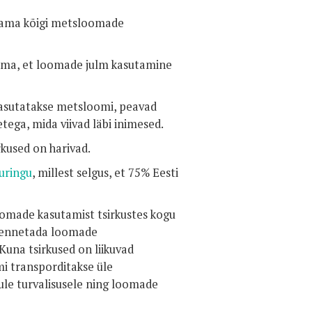
elama kõigi metsloomade
gama, et loomade julm kasutamine
 kasutatakse metsloomi, peavad
ega, mida viivad läbi inimesed.
kused on harivad.
uringu
, millest selgus, et 75% Eesti
omade kasutamist tsirkustes kogu
ta ennetada loomade
Kuna tsirkused on liikuvad
i transporditakse üle
ikule turvalisusele ning loomade