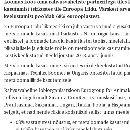
Loomus koos oma rahvusvaheliste partneritega üles
kasutamist tsirkustes üle Euroopa Liidu. Värskest arva
keelustamist pooldab 68% eurooplastest.
23 Euroopa Liidu liikmesriiki on juba vastu võtnud õigusakti
metsloomade kasutamist tsirkustes. Nii on riigid kaasa läi
eetilistel ja loomade heaolu kaalutlustel taolist meelela
pikaajalisele ja edukale tööle on metsloomade kasutamin
Eestis keelustatud. Keeld jõustus 2018. aasta juunis.
Metsloomade kasutamine tsirkustes ei ole keelustatud Pra
Hispaanias. Tšehhis, Soomes ja Ungaris on kehtestatud pii
metsloomaliikide kasutamisele.
Rahvusvaheline lobiorganisatsioon Eurogroup for Animals
tellis uuringufirmalt Savanta ComRes arvamusküsitluse, mil
Prantsusmaa, Saksamaa, Ungari, Itaalia, Poola ja Hispaan
selgelt, et nad nende riikide kodanikud sellist julma meele
68% vastanutest nõustus, et metsloomade kasutamin
ei tohiks kasutada avalikuks meelelahutuseks.