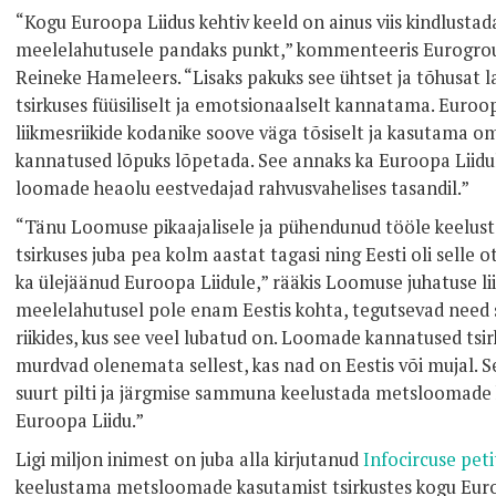
“Kogu Euroopa Liidus kehtiv keeld on ainus viis kindlustada,
meelelahutusele pandaks punkt,” kommenteeris Eurogrou
Reineke Hameleers. “Lisaks pakuks see ühtset ja tõhusat 
tsirkuses füüsiliselt ja emotsionaalselt kannatama. Eur
liikmesriikide kodanike soove väga tõsiselt ja kasutama 
kannatused lõpuks lõpetada. See annaks ka Euroopa Liidu
loomade heaolu eestvedajad rahvusvahelises tasandil.”
“Tänu Loomuse pikaajalisele ja pühendunud tööle keelus
tsirkuses juba pea kolm aastat tagasi ning Eesti oli selle o
ka ülejäänud Euroopa Liidule,” rääkis Loomuse juhatuse lii
meelelahutusel pole enam Eestis kohta, tegutsevad need s
riikides, kus see veel lubatud on. Loomade kannatused tsi
murdvad olenemata sellest, kas nad on Eestis või mujal. 
suurt pilti ja järgmise sammuna keelustada metsloomade 
Euroopa Liidu.”
Ligi miljon inimest on juba alla kirjutanud
Infocircuse peti
keelustama metsloomade kasutamist tsirkustes kogu Euro