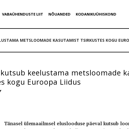
VABAÜHENDUSTE LIIT
NÕUANDED
KODANIKUÜHISKOND
LUSTAMA METSLOOMADE KASUTAMIST TSIRKUSTES KOGU EURO
kutsub keelustama metsloomade k
es kogu Euroopa Liidus
Tänasel ülemaailmsel eluslooduse päeval kutsub loo