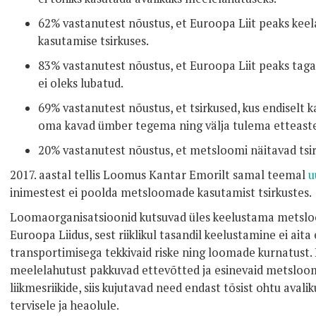
62% vastanutest nõustus, et Euroopa Liit peaks ke
kasutamise tsirkuses.
83% vastanutest nõustus, et Euroopa Liit peaks ta
ei oleks lubatud.
69% vastanutest nõustus, et tsirkused, kus endiselt
oma kavad ümber tegema ning välja tulema etteastet
20% vastanutest nõustus, et metsloomi näitavad tsir
2017. aastal tellis Loomus Kantar Emorilt samal teemal
u
inimestest ei poolda metsloomade kasutamist tsirkustes.
Loomaorganisatsioonid kutsuvad üles keelustama metslo
Euroopa Liidus, sest riiklikul tasandil keelustamine ei ai
transportimisega tekkivaid riske ning loomade kurnatust. 
meelelahutust pakkuvad ettevõtted ja esinevaid metsloom
liikmesriikide, siis kujutavad need endast tõsist ohtu aval
tervisele ja heaolule.