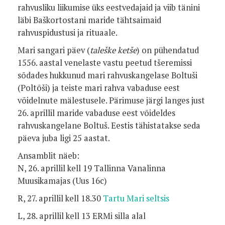
rahvusliku liikumise üks eestvedajaid ja viib tänini
läbi Baškortostani maride tähtsaimaid
rahvuspidustusi ja rituaale.
Mari sangari päev (
taleške ketše
) on pühendatud
1556. aastal venelaste vastu peetud tšeremissi
sõdades hukkunud mari rahvuskangelase Boltuši
(Poltõši) ja teiste mari rahva vabaduse eest
võidelnute mälestusele. Pärimuse järgi langes just
26. aprillil maride vabaduse eest võideldes
rahvuskangelane Boltuš. Eestis tähistatakse seda
päeva juba ligi 25 aastat.
Ansamblit näeb:
N, 26. aprillil kell 19 Tallinna Vanalinna
Muusikamajas (Uus 16c)
R, 27. aprillil kell 18.30
Tartu Mari seltsis
L, 28. aprillil kell 13 ERMi silla alal