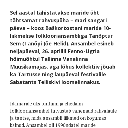
Sel aastal tähistatakse maride üht
tähtsamat rahvuspüha – mari sangari
päeva – koos Baškortostani maride 10-
liikmelise folklooriansambliga Tanõptür
Sem (Tanõpi Jõe Helid). Ansambel esineb
neljapäeval, 26. aprillil Fenno-Ugria
hõimuõhtul Tallinna Vanalinna
Muusikamajas, aga lõbus kollektiiv jõuab
ka Tartusse ning laupäeval festivalile
Sabatants Telliskivi loomelinnakus.
Idamaride üks tuntuim ja ehedaim
folklooriansambel tutvustab vanemaid rahvalaule
ja tantse, mida ansambli liikmed on kogumas
käinud. Ansambel oli 1990ndatel maride