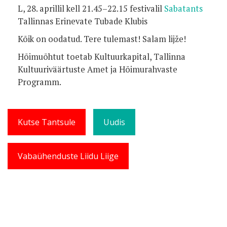
L, 28. aprillil kell 21.45–22.15 festivalil
Sabatants
Tallinnas Erinevate Tubade Klubis
Kõik on oodatud. Tere tulemast! Salam lijže!
Hõimuõhtut toetab Kultuurkapital, Tallinna
Kultuuriväärtuste Amet ja Hõimurahvaste
Programm.
Kutse Tantsule
Uudis
Vabaühenduste Liidu Liige