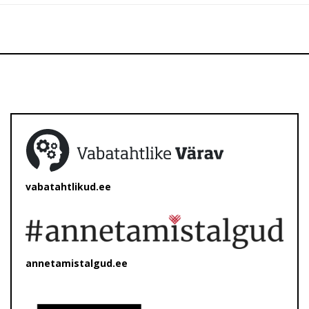
vabatahtlikud.ee
annetamistalgud.ee