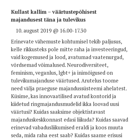
Kullast kallim – väärtustepõhisest
majandusest täna ja tulevikus
august 2019 @ 16.00-17.30
Erinevate vähemuste kohtumisel tekib paljusus,
kelle rikkusteks pole mitte raha ja investeeringud,
vaid kogemused ja lood, avatumad vaatenurgad,
võrdsemad võimalused. Neurodiversiteet,
feminism, veganlus, lgbt+ ja inimõigused on
tulevikumajanduse väärtused. Arutelus toome
need välja praeguse majandussüsteemi ahelatest.
Küsime, kas innovaatilised avatud kontorid ja
kiidetud ringmajandusmudelid ikka loovad uusi
väärtusi? Kuidas saaksime objektistavast
majanduskeskkonnast edasi liikuda? Kuidas saavad
erinevad vabadusliikumised eraldi ja koos muuta
seda, mida raha eest saab? Kuidas saame erisusi