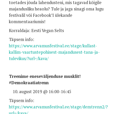
toetades jõuda lahendusteni, mis tagavad kõigile
majandusliku heaolu? Tule ja jaga sinagi oma lugu
festivalil või Facebook’I ülekande
kommentaariumis!
Korraldaja: Eesti Vegan Selts
Täpsem info:
https://www.arvamusfestival.ee/stage/kullast-
kallim-vaartustepohisest-majandusest-tana-ja-
tulevikus/?url=/kava/
Treenime eneseväljenduse musklit!
#Demokraatiatrenn
august 2019 @ 16:00-16:45
Täpsem info:
https://www.arvamusfestival.ee/stage/demtrenn2/?
url=/kava/