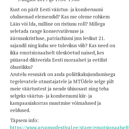
Kust on pärit Eesti väärtus- ja komberuumi
olulisemad elemendid? Kas me oleme rohkem
Lääs või Ida, milline on ristiusu roll? Millega
seletada range konservatiivsuse ja
äärmuskristluse, patriarhismi jms levikut 21.
sajandil ning kuhu see tulevikus viib? Kas need on
ikka emotsionaalselt ülesköetud naised, kes
püüavad dikteerida Eesti moraalset ja eetilist
õhustikku?
Arutelu eesmärk on anda poliitikakujundamisega
tegelevatele otsustajatele ja MTÜdele selge pilt
meie väärtustest ja nende ühisosast ning teha
selgeks väärtus- ja komberuumi kiir- ja
kampaaniakorras muutmise võimalused ja
eeldused.
Täpsem info:
https://www.arvamusfestival.ee/stage/emotsionaalselt