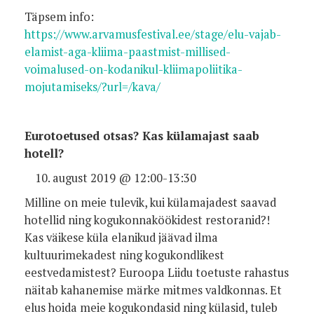
Täpsem info:
https://www.arvamusfestival.ee/stage/elu-vajab-
elamist-aga-kliima-paastmist-millised-
voimalused-on-kodanikul-kliimapoliitika-
mojutamiseks/?url=/kava/
Eurotoetused otsas? Kas külamajast saab
hotell?
august 2019 @ 12:00-13:30
Milline on meie tulevik, kui külamajadest saavad
hotellid ning kogukonnaköökidest restoranid?!
Kas väikese küla elanikud jäävad ilma
kultuurimekadest ning kogukondlikest
eestvedamistest? Euroopa Liidu toetuste rahastus
näitab kahanemise märke mitmes valdkonnas. Et
elus hoida meie kogukondasid ning külasid, tuleb