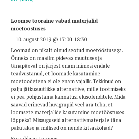
Loomse tooraine vabad materjalid
moetööstuses
august 2019 @ 17:00-18:30
Loomad on pikalt olnud seotud moetööstusega.
Õnneks on maailm pidevas muutuses ja
tänapäeval on järjest enam inimesi endale
teadvustanud, et loomade kasutamine
moetoodetena ei ole enam vajalik. Tekkinud on
palju jätkusuutlikke alternatiive, mille tootmiseks
ei pea põhjustama kannatusi elusolenditele. Mida
saavad erinevad huvigrupid veel ära teha, et
loomsete materjalide kasutamine moetööstuses
lõppeks? Missuguseid alternatiivmaterjale täna
pakutakse ja millised on nende kitsaskohad?
Korraldaja: Loomus