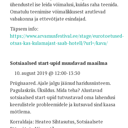
ühendustel ise leida võimalusi, kuidas raha teenida.
Omatulu teenimise võimalikkusest arutlevad
vabakonna ja ettevõtjate esindajad.
Täpsem info:
https://www.arvamusfestival.ee/stage/eurotoetused-
otsas-kas-kulamajast-saab-hotell/?url=/kava/
Sotsiaalsed start-upid muudavad maailma
august 2019 @ 12:00-13:30
Prügisaared. Ajale jalgu jäänud haridussüsteem.
Pagulaskriis. Üksildus. Mida teha? Alustavad
sotsiaalsed start-upid tutvustavad oma lahendusi
keerulistele probleemidele ja kutsuvad sind kaasa
mõtlema.
Korraldaja: Heateo Sihtasutus, Sotsiaalsete