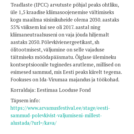
Teadlaste (IPCC) arvutuste põhjal peaks ohtliku,
üle 1,5 kraadise kliimasoojenemise vältimiseks
kogu maailma süsinikuheide olema 2030. aastaks
55% väiksem kui see oli 2017. aastal ning
kliimaneutraalsuseni on vaja jõuda hiljemalt
aastaks 2050. Põlevkivienergeetikast, sh
õlitootmisest, väljumine on selle vajaduse
täitmiseks möödapääsmatu. Õiglase ülemineku
kontseptsioonile tuginedes arutleme, millised on
esimesed sammud, mis Eesti peaks kiirelt tegema.
Fookuses on Ida-Virumaa majandus ja töökohad.
Korraldaja: Eestimaa Looduse Fond
Täpsem info:
https://www.arvamusfestival.ee/stage/eesti-
sammud-polevkivist-valjumiseni-millest-
alustada/?url=/kava/