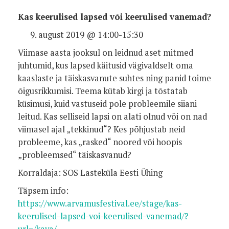
Kas keerulised lapsed või keerulised vanemad?
august 2019 @ 14:00-15:30
Viimase aasta jooksul on leidnud aset mitmed
juhtumid, kus lapsed käitusid vägivaldselt oma
kaaslaste ja täiskasvanute suhtes ning panid toime
õigusrikkumisi. Teema kütab kirgi ja tõstatab
küsimusi, kuid vastuseid pole probleemile siiani
leitud. Kas selliseid lapsi on alati olnud või on nad
viimasel ajal „tekkinud“? Kes põhjustab neid
probleeme, kas „rasked“ noored või hoopis
„probleemsed“ täiskasvanud?
Korraldaja: SOS Lasteküla Eesti Ühing
Täpsem info:
https://www.arvamusfestival.ee/stage/kas-
keerulised-lapsed-voi-keerulised-vanemad/?