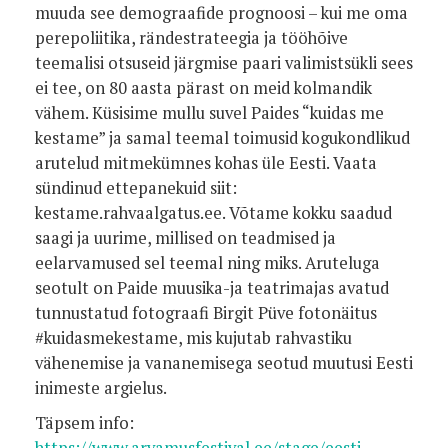
muuda see demograafide prognoosi – kui me oma
perepoliitika, rändestrateegia ja tööhõive
teemalisi otsuseid järgmise paari valimistsükli sees
ei tee, on 80 aasta pärast on meid kolmandik
vähem. Küsisime mullu suvel Paides “kuidas me
kestame” ja samal teemal toimusid kogukondlikud
arutelud mitmekümnes kohas üle Eesti. Vaata
sündinud ettepanekuid siit:
kestame.rahvaalgatus.ee. Võtame kokku saadud
saagi ja uurime, millised on teadmised ja
eelarvamused sel teemal ning miks. Aruteluga
seotult on Paide muusika-ja teatrimajas avatud
tunnustatud fotograafi Birgit Püve fotonäitus
#kuidasmekestame, mis kujutab rahvastiku
vähenemise ja vananemisega seotud muutusi Eesti
inimeste argielus.
Täpsem info: