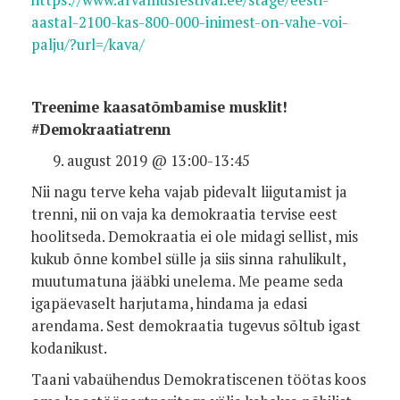
https://www.arvamusfestival.ee/stage/eesti-
aastal-2100-kas-800-000-inimest-on-vahe-voi-
palju/?url=/kava/
Treenime kaasatõmbamise musklit!
#Demokraatiatrenn
august 2019 @ 13:00-13:45
Nii nagu terve keha vajab pidevalt liigutamist ja
trenni, nii on vaja ka demokraatia tervise eest
hoolitseda. Demokraatia ei ole midagi sellist, mis
kukub õnne kombel sülle ja siis sinna rahulikult,
muutumatuna jääbki unelema. Me peame seda
igapäevaselt harjutama, hindama ja edasi
arendama. Sest demokraatia tugevus sõltub igast
kodanikust.
Taani vabaühendus Demokratiscenen töötas koos