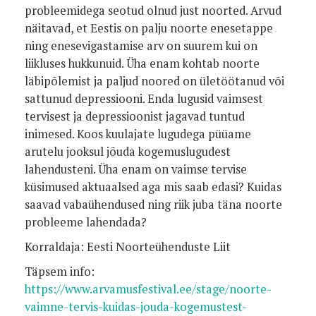
probleemidega seotud olnud just noorted. Arvud
näitavad, et Eestis on palju noorte enesetappe
ning enesevigastamise arv on suurem kui on
liikluses hukkunuid. Üha enam kohtab noorte
läbipõlemist ja paljud noored on ületöötanud või
sattunud depressiooni. Enda lugusid vaimsest
tervisest ja depressioonist jagavad tuntud
inimesed. Koos kuulajate lugudega püüame
arutelu jooksul jõuda kogemuslugudest
lahendusteni. Üha enam on vaimse tervise
küsimused aktuaalsed aga mis saab edasi? Kuidas
saavad vabaühendused ning riik juba täna noorte
probleeme lahendada?
Korraldaja: Eesti Noorteühenduste Liit
Täpsem info:
https://www.arvamusfestival.ee/stage/noorte-
vaimne-tervis-kuidas-jouda-kogemustest-