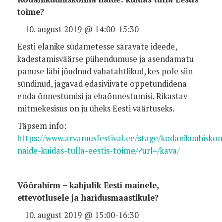
toime?
august 2019 @ 14:00-15:30
Eesti elanike südametesse säravate ideede,
kadestamisväärse pühendumuse ja asendamatu
panuse läbi jõudnud vabatahtlikud, kes pole siin
sündinud, jagavad edasiviivate õppetundidena
enda õnnestumisi ja ebaõnnestumisi. Rikastav
mitmekesisus on ju üheks Eesti väärtuseks.
Täpsem info:
https://www.arvamusfestival.ee/stage/kodanikuuhisko
naide-kuidas-tulla-eestis-toime/?url=/kava/
Võõrahirm – kahjulik Eesti mainele,
ettevõtlusele ja haridusmaastikule?
august 2019 @ 15:00-16:30