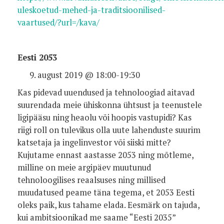
uleskoetud-mehed-ja-traditsioonilised-
vaartused/?url=/kava/
Eesti 2053
august 2019 @ 18:00-19:30
Kas pidevad uuendused ja tehnoloogiad aitavad
suurendada meie ühiskonna ühtsust ja teenustele
ligipääsu ning heaolu või hoopis vastupidi? Kas
riigi roll on tulevikus olla uute lahenduste suurim
katsetaja ja ingelinvestor või siiski mitte?
Kujutame ennast aastasse 2053 ning mõtleme,
milline on meie argipäev muutunud
tehnoloogilises reaalsuses ning millised
muudatused peame täna tegema, et 2053 Eesti
oleks paik, kus tahame elada. Eesmärk on tajuda,
kui ambitsioonikad me saame “Eesti 2035”