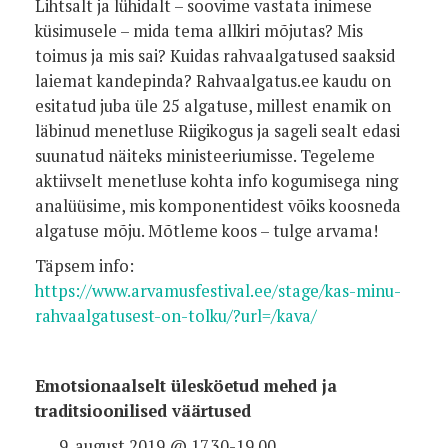
Lihtsalt ja lühidalt – soovime vastata inimese
küsimusele – mida tema allkiri mõjutas? Mis
toimus ja mis sai? Kuidas rahvaalgatused saaksid
laiemat kandepinda? Rahvaalgatus.ee kaudu on
esitatud juba üle 25 algatuse, millest enamik on
läbinud menetluse Riigikogus ja sageli sealt edasi
suunatud näiteks ministeeriumisse. Tegeleme
aktiivselt menetluse kohta info kogumisega ning
analüüsime, mis komponentidest võiks koosneda
algatuse mõju. Mõtleme koos – tulge arvama!
Täpsem info:
https://www.arvamusfestival.ee/stage/kas-minu-
rahvaalgatusest-on-tolku/?url=/kava/
Emotsionaalselt ülesköetud mehed ja
traditsioonilised väärtused
august 2019 @ 17.30-19.00