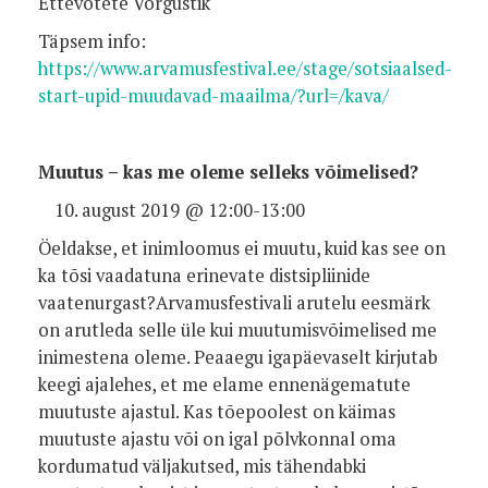
Ettevõtete Võrgustik
Täpsem info:
https://www.arvamusfestival.ee/stage/sotsiaalsed-
start-upid-muudavad-maailma/?url=/kava/
Muutus – kas me oleme selleks võimelised?
august 2019 @ 12:00-13:00
Öeldakse, et inimloomus ei muutu, kuid kas see on
ka tõsi vaadatuna erinevate distsipliinide
vaatenurgast?Arvamusfestivali arutelu eesmärk
on arutleda selle üle kui muutumisvõimelised me
inimestena oleme. Peaaegu igapäevaselt kirjutab
keegi ajalehes, et me elame ennenägematute
muutuste ajastul. Kas tõepoolest on käimas
muutuste ajastu või on igal põlvkonnal oma
kordumatud väljakutsed, mis tähendabki