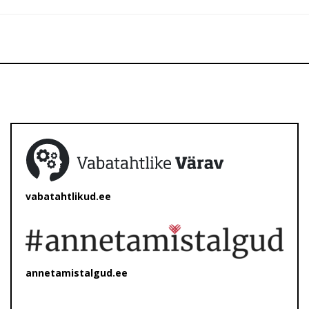
vabatahtlikud.ee
annetamistalgud.ee