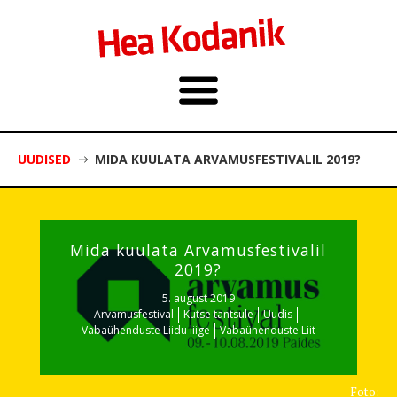
UUDISED
MIDA KUULATA ARVAMUSFESTIVALIL 2019?
Mida kuulata Arvamusfestivalil
2019?
5. august 2019
Arvamusfestival
Kutse tantsule
Uudis
Vabaühenduste Liidu liige
Vabaühenduste Liit
Foto: