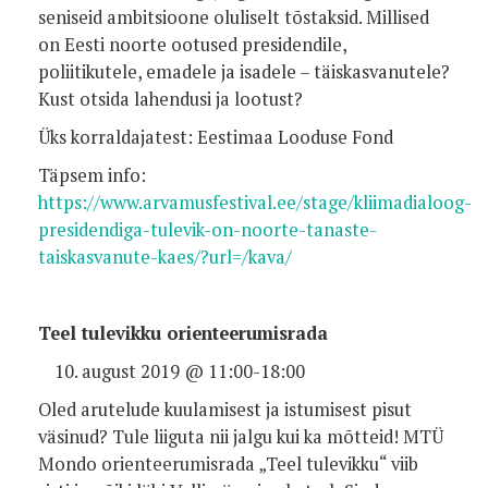
seniseid ambitsioone oluliselt tõstaksid. Millised
on Eesti noorte ootused presidendile,
poliitikutele, emadele ja isadele – täiskasvanutele?
Kust otsida lahendusi ja lootust?
Üks korraldajatest: Eestimaa Looduse Fond
Täpsem info:
https://www.arvamusfestival.ee/stage/kliimadialoog-
presidendiga-tulevik-on-noorte-tanaste-
taiskasvanute-kaes/?url=/kava/
Teel tulevikku orienteerumisrada
august 2019 @ 11:00-18:00
Oled arutelude kuulamisest ja istumisest pisut
väsinud? Tule liiguta nii jalgu kui ka mõtteid! MTÜ
Mondo orienteerumisrada „Teel tulevikku“ viib