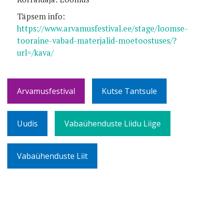
Täpsem info:
https://www.arvamusfestival.ee/stage/loomse-
tooraine-vabad-materjalid-moetoostuses/?
url=/kava/
Arvamusfestival
Kutse Tantsule
Uudis
Vabaühenduste Liidu Liige
Vabaühenduste Liit