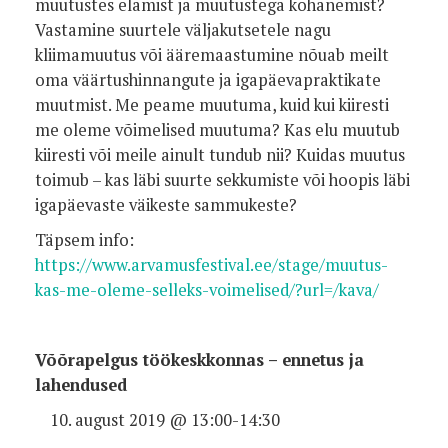
muutustes elamist ja muutustega kohanemist?
Vastamine suurtele väljakutsetele nagu
kliimamuutus või ääremaastumine nõuab meilt
oma väärtushinnangute ja igapäevapraktikate
muutmist. Me peame muutuma, kuid kui kiiresti
me oleme võimelised muutuma? Kas elu muutub
kiiresti või meile ainult tundub nii? Kuidas muutus
toimub – kas läbi suurte sekkumiste või hoopis läbi
igapäevaste väikeste sammukeste?
Täpsem info:
https://www.arvamusfestival.ee/stage/muutus-
kas-me-oleme-selleks-voimelised/?url=/kava/
Võõrapelgus töökeskkonnas – ennetus ja
lahendused
august 2019 @ 13:00-14:30