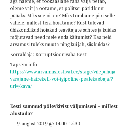
aga näeme, et töökaaslane raha välja petab,
oleme vait ja ootame, et politsei pätid kinni
püüaks. Miks see nii on? Miks tõmbame piiri selle
vahele, millest teisi hoiatame? Kust tulevad
ühiskondlikud hoiakud teavitajate suhtes ja kuidas
mõjutavad need meie enda käitumist? Kas neid
arvamusi tuleks muuta ning kui jah, siis kuidas?
Korraldaja: Korruptsioonivaba Eesti
Täpsem info:
https://www.arvamusfestival.ee/stage/vilepuhuja-
varajane-hairekell-voi-igipoline-pealekaebaja/?
url=/kava/
Eesti sammud põlevkivist väljumiseni – millest
alustada?
august 2019 @ 14.00-15.30