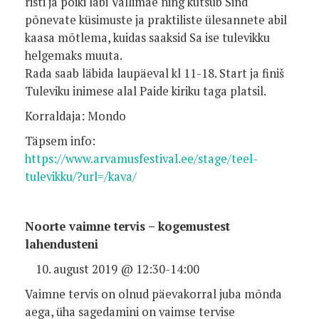
risti ja põiki läbi Vallimäe ning kutsub Sind
põnevate küsimuste ja praktiliste ülesannete abil
kaasa mõtlema, kuidas saaksid Sa ise tulevikku
helgemaks muuta.
Rada saab läbida laupäeval kl 11-18. Start ja finiš
Tuleviku inimese alal Paide kiriku taga platsil.
Korraldaja: Mondo
Täpsem info:
https://www.arvamusfestival.ee/stage/teel-
tulevikku/?url=/kava/
Noorte vaimne tervis – kogemustest
lahendusteni
august 2019 @ 12:30-14:00
Vaimne tervis on olnud päevakorral juba mõnda
aega, üha sagedamini on vaimse tervise