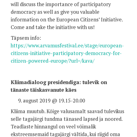
will discuss the importance of participatory
democracy as well as give you valuable
information on the European Citizens’ Initiative.
Come and take the initiative with us!
Täpsem info:
https://www.arvamusfestival.ee/stage/european-
citizens-initiative-participatory-democracy-for-
citizen-powered-europe/?url=/kava/
Kliimadialoog presidendiga: tulevik on
tänaste täiskasvanute käes
august 2019 @ 19.15-20.00
Kliima muutub. Kõige valusamalt saavad tulevikus
selle tagajärgi tundma tänased lapsed ja noored.
Teadlaste hinnangul on veel võimalik
ekstreemsemaid tagajärgi vältida, kui riigid oma