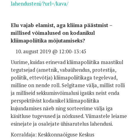
lahendusteni/?url=/kava/
Elu vajab elamist, aga kliima päästmist –
millised võimalused on kodanikul
kliimapoliitika mõjutamiseks?
august 2019 @ 12:00-13:45
Uurime, kuidas erinevad kliimapoliitika maastikul
tegutsejad (ametnik, vabaühendus, protestija,
poliitik, ettevõtja) kliimapoliitikaga tegelevad,
milline on nende roll. Selgitame välja, millist rolli
ja milliseid sekkumisvõimalusi igaüks neist enda
perspektiivist kodanikel kliimapoliitika
kujundamises näeb ning sorteerime välja iga
käsitluse tugevused ja nõrkused. Viimastele leiame
esinejate ja osalejate ühisarutelus lahendusi.
Korraldaja: Keskkonnaõiguse Keskus