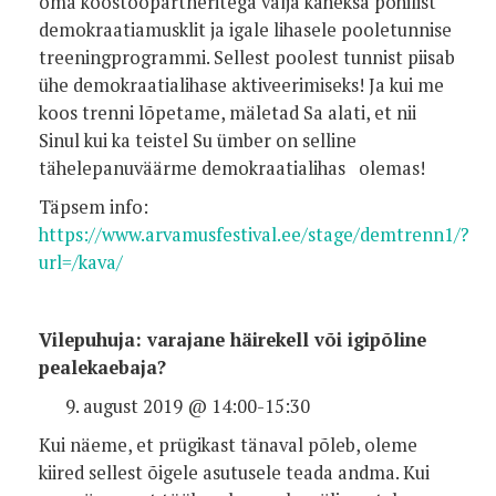
oma koostööpartneritega välja kaheksa põhilist
demokraatiamusklit ja igale lihasele pooletunnise
treeningprogrammi. Sellest poolest tunnist piisab
ühe demokraatialihase aktiveerimiseks! Ja kui me
koos trenni lõpetame, mäletad Sa alati, et nii
Sinul kui ka teistel Su ümber on selline
tähelepanuväärme demokraatialihas olemas!
Täpsem info:
https://www.arvamusfestival.ee/stage/demtrenn1/?
url=/kava/
Vilepuhuja: varajane häirekell või igipõline
pealekaebaja?
august 2019 @ 14:00-15:30
Kui näeme, et prügikast tänaval põleb, oleme
kiired sellest õigele asutusele teada andma. Kui