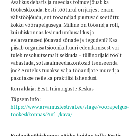
Avalikus debatis ja meedias toimuv jõuab ka
töökeskkonda. Eesti tööturul on järjest enam
välistööjõudu, ent tööandjad puutuvad seetõttu
kokku võõrapelgusega. Milline on tööandja roll,
kui ühiskonnas levinud umbusaldus ja
eelarvamused jõuavad sõnade ja tegudeni? Kas
piisab organisatsioonikultuuri edendamisest või
tuleb resoluutsemalt sekkuda – tüliinorijaid töölt
vabastada, sotsiaalmeediakontosid tsenseerida
jne? Arutelus tuuakse välja tööandjate mured ja
pakutakse neile ka praktilisi lahendusi.
Korraldaja: Eesti Inimõiguste Keskus
Täpsem info:
https://www.arvamusfestival.ee/stage/voorapelgus-
tookeskkonnas/?url=/kava/
Kodanikuühiskonna näide: kuidas tulla Eestis