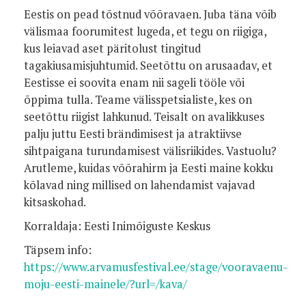
Eestis on pead tõstnud võõravaen. Juba täna võib
välismaa foorumitest lugeda, et tegu on riigiga,
kus leiavad aset päritolust tingitud
tagakiusamisjuhtumid. Seetõttu on arusaadav, et
Eestisse ei soovita enam nii sageli tööle või
õppima tulla. Teame välisspetsialiste, kes on
seetõttu riigist lahkunud. Teisalt on avalikkuses
palju juttu Eesti brändimisest ja atraktiivse
sihtpaigana turundamisest välisriikides. Vastuolu?
Arutleme, kuidas võõrahirm ja Eesti maine kokku
kõlavad ning millised on lahendamist vajavad
kitsaskohad.
Korraldaja: Eesti Inimõiguste Keskus
Täpsem info:
https://www.arvamusfestival.ee/stage/vooravaenu-
moju-eesti-mainele/?url=/kava/