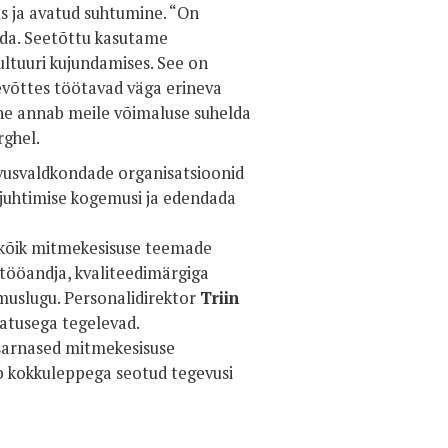
us ja avatud suhtumine. “On
dada. Seetõttu kasutame
ultuuri kujundamises. See on
tevõttes töötavad väga erineva
ne annab meile võimaluse suhelda
rghel.
vusvaldkondade organisatsioonid
 juhtimise kogemusi ja edendada
 kõik mitmekesisuse teemade
 tööandja, kvaliteedimärgiga
muslugu. Personalidirektor
Triin
satusega tegelevad.
 sarnased mitmekesisuse
ib kokkuleppega seotud tegevusi