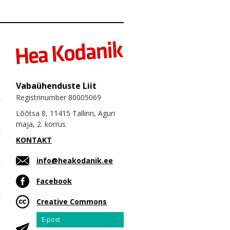
Vabaühenduste Liit
Registrinumber 80005069
Lõõtsa 8, 11415 Tallinn, Aguri
maja, 2. korrus
KONTAKT
info@heakodanik.ee
Facebook
Creative Commons
Email