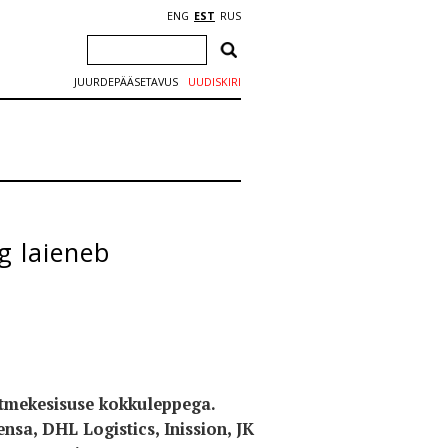
ENG
EST
RUS
JUURDEPÄÄSETAVUS
UUDISKIRI
g laieneb
mitmekesisuse kokkuleppega.
sa, DHL Logistics, Inission, JK