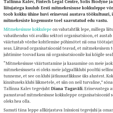
Tallinna Kalev, Fintech Legal Centre, Solis Biodyne j
liitujatega kuulub Eesti mitmekesisuse kokkuleppe võ
toob kokku ühine huvi erinevusi austava töökultuuri, i
mitmekesiste kogemuste toel saavutatud edu vastu.
Mitmekesisuse kokkulepe
on vabatahtlik lepe, millega liit
vabaühendus või avaliku sektori organisatsioon, et austab
väärtustab võrdse kohtlemise põhimõtet nii oma töötajate
seas. Liituvad organisatsioonid teavad, et mitmekesisem 
juhtimine toovad kasu nii organisatsioonile kui kõigile se
“Mitmekesisuse väärtustamine ja kaasamine on meie jaok
mitmekesisuseta ei oleks meie jalgpalliklubi pooltki sellin
tunneme, et see on klubi jätkusuutlikkuse üks alustest. K
kinnituseks klubi liikmetele, et siin on neil turvaline,” sõna
Tallinna Kalev tegevjuht
Diana Tagaväli
. Erinevustega 
panustavad mitmekesisuse kokkuleppe organisatsioonid sel
oleks hea olla.
Samuti täna leppe allkirjastava Inissioni tegevjuhi ja oma