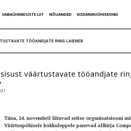
VABAÜHENDUSTE LIIT
NÕUANDED
KODANIKUÜHISKOND
RTUSTAVATE TÖÖANDJATE RING LAIENEB
isust väärtustavate tööandjate rin
021
Täna, 24. novembril liituvad seitse organisatsiooni 
Väärtuspõhisele kokkuleppele panevad allkirja Compen