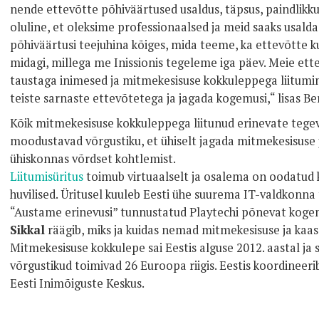
nende ettevõtte põhiväärtused usaldus, täpsus, paindlikk
oluline, et oleksime professionaalsed ja meid saaks usal
põhiväärtusi teejuhina kõiges, mida teeme, ka ettevõtte k
midagi, millega me Inissionis tegeleme iga päev. Meie et
taustaga inimesed ja mitmekesisuse kokkuleppega liitumi
teiste sarnaste ettevõtetega ja jagada kogemusi,“ lisas Be
Kõik mitmekesisuse kokkuleppega liitunud erinevate tege
moodustavad võrgustiku, et ühiselt jagada mitmekesisuse
ühiskonnas võrdset kohtlemist.
Liitumisüritus
toimub virtuaalselt ja osalema on oodatud
huvilised. Üritusel kuuleb Eesti ühe suurema IT-valdkonna
“Austame erinevusi” tunnustatud Playtechi põnevat koge
Sikkal
räägib, miks ja kuidas nemad mitmekesisuse ja kaa
Mitmekesisuse kokkulepe sai Eestis alguse 2012. aastal ja
võrgustikud toimivad 26 Euroopa riigis. Eestis koordineer
Eesti Inimõiguste Keskus.