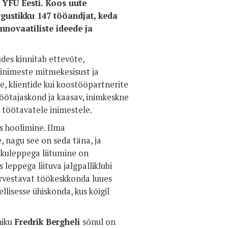
a YFU Eesti. Koos uute
rgustikku 147 tööandjat, keda
nnovaatiliste ideede ja
udes kinnitab ettevõte,
 inimeste mitmekesisust ja
, klientide kui koostööpartnerite
töötajaskond ja kaasav, inimkeskne
al töötavatele inimestele.
s hoolimine. Ilma
e, nagu see on seda täna, ja
okkuleppega liitumine on
s leppega liituva jalgpalliklubi
arvestavat töökeskkonda luues
lisesse ühiskonda, kus kõigil
niku
Fredrik Bergheli
sõnul on