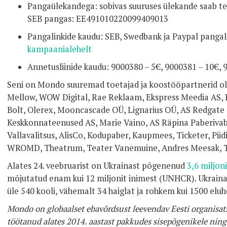
Pangaülekandega: sobivas suuruses ülekande saab
SEB pangas: EE491010220099409013
Pangalinkide kaudu: SEB, Swedbank ja Paypal pangal
kampaanialehelt
Annetusliinide kaudu: 9000380 – 5€, 9000381 – 10€, 
Seni on Mondo suuremad toetajad ja koostööpartnerid ol
Mellow, WOW Digital, Rae Reklaam, Ekspress Meedia AS, H
Bolt, Olerex, Mooncascade OÜ, Lignarius OÜ, AS Redgate 
Keskkonnateenused AS, Marie Vaino, AS Räpina Paberivabr
Vallavalitsus, AlisCo, Kodupaber, Kaupmees, Ticketer, Pii
WROMD, Theatrum, Teater Vanemuine, Andres Meesak, T
Alates 24. veebruarist on Ukrainast põgenenud
3,6 miljon
mõjutatud enam kui 12 miljonit inimest (UNHCR). Ukraina
üle 540 kooli, vähemalt 34 haiglat ja rohkem kui 1500 el
Mondo on globaalset ebavõrdsust leevendav Eesti organisa
töötanud alates 2014. aastast pakkudes sisepõgenikele ning 