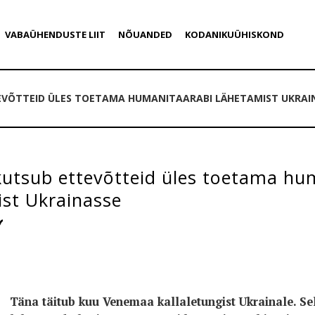
VABAÜHENDUSTE LIIT
NÕUANDED
KODANIKUÜHISKOND
VÕTTEID ÜLES TOETAMA HUMANITAARABI LÄHETAMIST UKRAI
utsub ettevõtteid üles toetama hu
ist Ukrainasse
Täna täitub kuu Venemaa kallaletungist Ukrainale. S