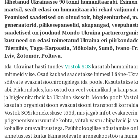
lähetanud Ukrainasse 90 tonni humanitaarabi. Esimene 
märtsil, sealt edasi on humanitaarabi rekad väljunud 
Peamised saadetised on olnud toit, hügieenitarbed, ma
generaatorid, päikesepaneelid, akupangad, veepuhasta
saadetised on jõudnud Mondo Ukraina partnerorganis
kust need on edasi toimetatud Ukraina eri piirkondade
Tšernihiv, Taga-Karpaatia, Mõkolaiv, Sumõ, Ivano-Fra
Lviv, Žõtomõr, Poltava.
Ida-Ukrainat hästi tundev
Vostok SOS
kasutab humanitaara
mitmeid viise. Osad kaubad saadetakse inimesi Lääne-Ukrai
sõitvate evakuatsioonirongidega ida poole. Kasutatakse k
abi. Piirkondades, kus ostud on veel võimalikud ja kaup sa
ja hügieenitarbeid ka Ukraina siseselt. Mondo poolt Vostok
kasutab organisatsioon evakuatsiooni transpordi korral
Vostok SOSi kõnekeskuse tööd, mis jagab infot evakueerimi
põgenemismarsruutide kohta, võtab vastu abipalveid ja 
kohalike omavalitsustega. Psühholoogilise nõustamise onl
annetustest kui ka käimasolevate arengukoostöö ja huma