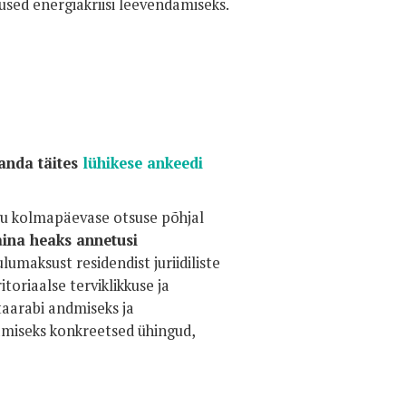
sed energiakriisi leevendamiseks.
anda täites
lühikese ankeedi
ogu kolmapäevase otsuse põhjal
raina heaks annetusi
umaksust residendist juriidiliste
toriaalse terviklikkuse ja
taarabi andmiseks ja
miseks konkreetsed ühingud,