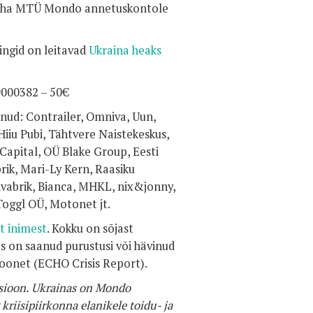
 teha MTÜ Mondo annetuskontole
ingid on leitavad
Ukraina heaks
9000382 – 50€
nud: Contrailer, Omniva, Uun,
iiu Pubi, Tähtvere Naistekeskus,
Capital, OÜ Blake Group, Eesti
ik, Mari-Ly Kern, Raasiku
divabrik, Bianca, MHKL, nix&jonny,
oggl OÜ, Motonet jt.
it inimest
. Kokku on sõjast
s on saanud purustusi või hävinud
uhoonet (ECHO Crisis Report).
tsioon. Ukrainas on Mondo
kriisipiirkonna elanikele toidu- ja