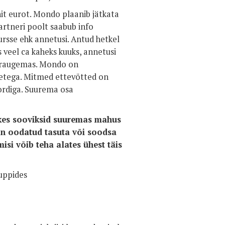
it eurot. Mondo plaanib jätkata
artneri poolt saabub info
ursse ehk annetusi. Antud hetkel
veel ca kaheks kuuks, annetusi
n raugemas. Mondo on
tetega. Mitmed ettevõtted on
ordiga. Suurema osa
kes sooviksid suuremas mahus
n oodatud tasuta või soodsa
si võib teha alates ühest täis
uppides