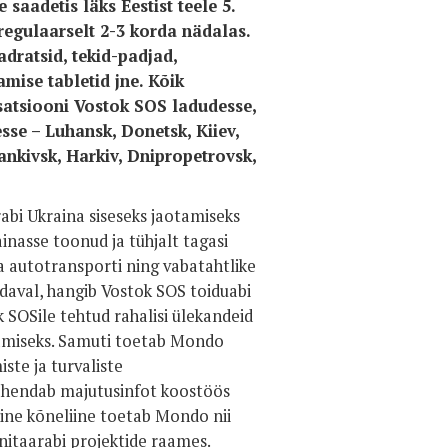
saadetis läks Eestist teele 5.
regulaarselt 2-3 korda nädalas.
dratsid, tekid-padjad,
mise tabletid jne. Kõik
atsiooni Vostok SOS ladudesse,
sse – Luhansk, Donetsk, Kiiev,
nkivsk, Harkiv, Dnipropetrovsk,
bi Ukraina siseseks jaotamiseks
nasse toonud ja tühjalt tagasi
a autotransporti ning vabatahtlike
adaval, hangib Vostok SOS toiduabi
 SOSile tehtud rahalisi ülekandeid
damiseks. Samuti toetab Mondo
ste ja turvaliste
vahendab majutusinfot koostöös
ine kõneliine toetab Mondo nii
nitaarabi projektide raames.