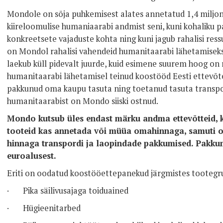
Mondole on sõja puhkemisest alates annetatud 1,4 miljon
kiireloomulise humaniaarabi andmist seni, kuni kohaliku p
konkreetsete vajaduste kohta ning kuni jagub rahalisi ress
on Mondol rahalisi vahendeid humanitaarabi lähetamiseks 
laekub küll pidevalt juurde, kuid esimene suurem hoog o
humanitaarabi lähetamisel teinud koostööd Eesti ettevõ
pakkunud oma kaupu tasuta ning toetanud tasuta transp
humanitaarabist on Mondo siiski ostnud.
Mondo kutsub üles endast märku andma ettevõtteid, 
tooteid kas annetada või müüa omahinnaga, samuti o
hinnaga transpordi ja laopindade pakkumised. Pakkumi
euroalusest.
Eriti on oodatud koostööettepanekud järgmistes tootegr
· Pika säilivusajaga toiduained
· Hügieenitarbed