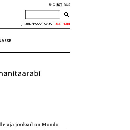
ENG
EST
RUS
JUURDEPÄÄSETAVUS
UUDISKIRI
NASSE
manitaarabi
elle aja jooksul on Mondo