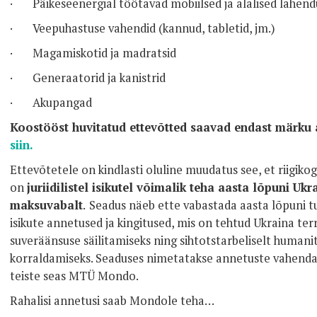
· Päikeseenergial töötavad mobiilsed ja alalised lahendu
· Veepuhastuse vahendid (kannud, tabletid, jm.)
· Magamiskotid ja madratsid
· Generaatorid ja kanistrid
· Akupangad
Koostööst huvitatud ettevõtted saavad endast märku 
siin.
Ettevõtetele on kindlasti oluline muudatus see, et riigik
on
juriidilistel isikutel võimalik teha aasta lõpuni Uk
maksuvabalt
.
Seadus näeb ette vabastada aasta lõpuni tul
isikute annetused ja kingitused, mis on tehtud Ukraina terri
suveräänsuse säilitamiseks ning sihtotstarbeliselt humani
korraldamiseks. Seaduses nimetatakse annetuste vahenda
teiste seas MTÜ Mondo.
Rahalisi annetusi saab Mondole teha…