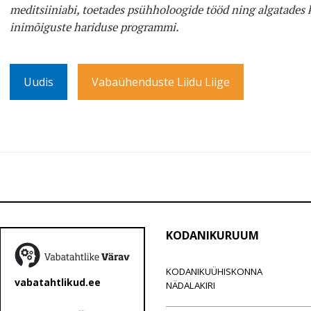
meditsiiniabi, toetades psühholoogide tööd ning algatades k
inimõiguste hariduse programmi.
Uudis
Vabaühenduste Liidu Liige
KODANIKURUUM
KODANIKUÜHISKONNA
vabatahtlikud.ee
NÄDALAKIRI